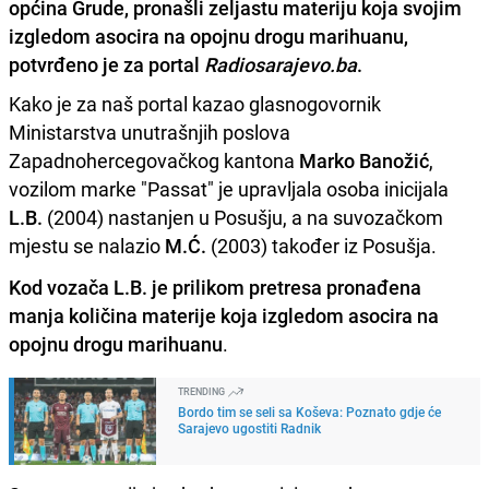
općina Grude, pronašli zeljastu materiju koja svojim
izgledom asocira na opojnu drogu marihuanu,
potvrđeno je za portal
Radiosarajevo.ba
.
Kako je za naš portal kazao glasnogovornik
Ministarstva unutrašnjih poslova
Zapadnohercegovačkog kantona
Marko Banožić
,
vozilom marke "Passat" je upravljala osoba inicijala
L.B.
(2004) nastanjen u Posušju, a na suvozačkom
mjestu se nalazio
M.Ć.
(2003) također iz Posušja.
Kod vozača L.B. je prilikom pretresa pronađena
manja količina materije koja izgledom asocira na
opojnu drogu marihuanu
.
TRENDING
Bordo tim se seli sa Koševa: Poznato gdje će
Sarajevo ugostiti Radnik