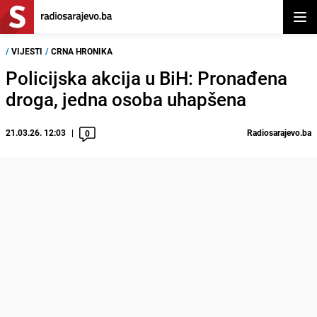
Otvor
/
VIJESTI
/
CRNA HRONIKA
Policijska akcija u BiH: Pronađena
droga, jedna osoba uhapšena
21.03.26. 12:03
Radiosarajevo.ba
0