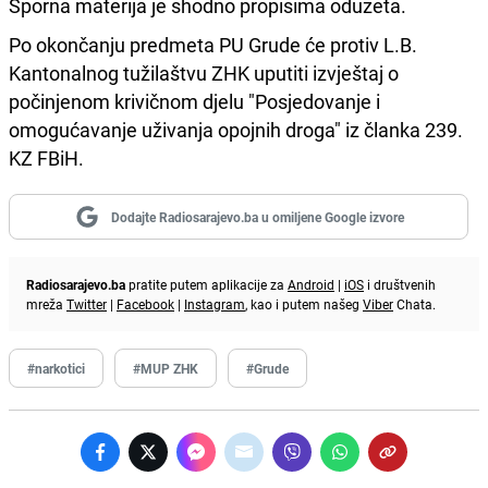
Sporna materija je shodno propisima oduzeta.
Po okončanju predmeta PU Grude će protiv L.B.
Kantonalnog tužilaštvu ZHK uputiti izvještaj o
počinjenom krivičnom djelu "Posjedovanje i
omogućavanje uživanja opojnih droga" iz članka 239.
KZ FBiH.
Dodajte Radiosarajevo.ba u omiljene Google izvore
Radiosarajevo.ba
pratite putem aplikacije za
Android
|
iOS
i društvenih
mreža
Twitter
|
Facebook
|
Instagram
, kao i putem našeg
Viber
Chata.
#narkotici
#MUP ZHK
#Grude