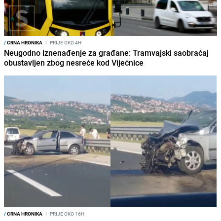
/
CRNA HRONIKA
I
PRIJE OKO 4H
Neugodno iznenađenje za građane: Tramvajski saobraćaj
obustavljen zbog nesreće kod Vijećnice
/
CRNA HRONIKA
I
PRIJE OKO 16H