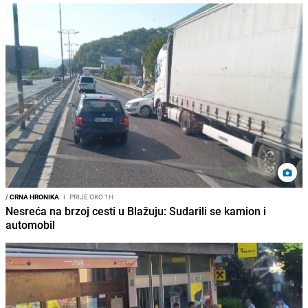
/
CRNA HRONIKA
I
PRIJE OKO 1H
Nesreća na brzoj cesti u Blažuju: Sudarili se kamion i
automobil