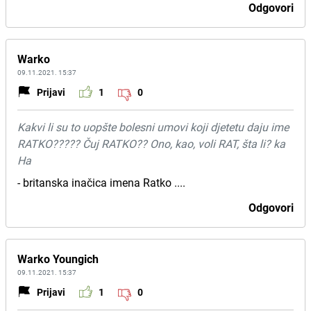
Odgovori
Warko
09.11.2021. 15:37
Prijavi
1
0
Kakvi li su to uopšte bolesni umovi koji djetetu daju ime
RATKO????? Čuj RATKO?? Ono, kao, voli RAT, šta li? ka
Ha
- britanska inačica imena Ratko ....
Odgovori
Warko Youngich
09.11.2021. 15:37
Prijavi
1
0