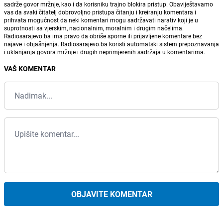
sadrže govor mržnje, kao i da korisniku trajno blokira pristup. Obaviještavamo
vas da svaki čitatelj dobrovoljno pristupa čitanju i kreiranju komentara i
prihvata mogućnost da neki komentari mogu sadržavati narativ koji je u
suprotnosti sa vjerskim, nacionalnim, moralnim i drugim načelima.
Radiosarajevo.ba ima pravo da obriše sporne ili prijavljene komentare bez
najave i objašnjenja. Radiosarajevo.ba koristi automatski sistem prepoznavanja
i uklanjanja govora mržnje i drugih neprimjerenih sadržaja u komentarima.
VAŠ KOMENTAR
OBJAVITE KOMENTAR