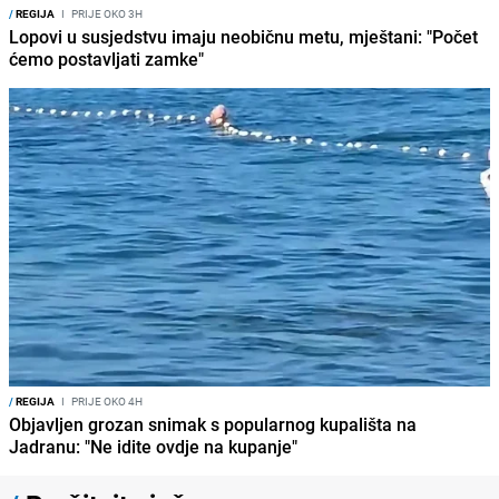
/
REGIJA
I
PRIJE OKO 3H
Lopovi u susjedstvu imaju neobičnu metu, mještani: "Počet
ćemo postavljati zamke"
/
REGIJA
I
PRIJE OKO 4H
Objavljen grozan snimak s popularnog kupališta na
Jadranu: "Ne idite ovdje na kupanje"