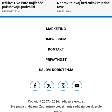
tržište: Ove eure najčešće
Napravite ovaj brzi ručak iz jedne
pokušavaju podvaliti
tave
PRIJE OKO 22H
PRIJE 1 DAN
MARKETING
IMPRESSUM
KONTAKT
PRIVATNOST
USLOVI KORIŠTENJA
Copyright 2007. - 2026.
radiosarajevo.ba
.
Sva prava pridržana. Zabranjeno preuzimanje sadržaja bez dozvole
izdavača.