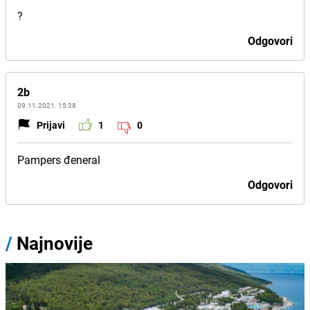
?
Odgovori
2b
09.11.2021. 15:38
Prijavi
1
0
Pampers đeneral
Odgovori
/
Najnovije