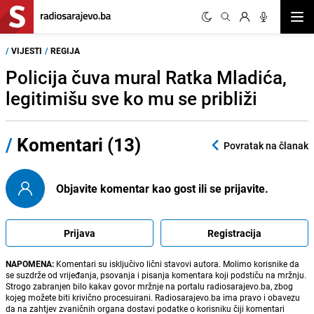
Otvor
/
VIJESTI
/
REGIJA
Policija čuva mural Ratka Mladića,
legitimišu sve ko mu se približi
/
Komentari (13)
Povratak na članak
Objavite komentar kao gost ili se prijavite.
Prijava
Registracija
NAPOMENA:
Komentari su isključivo lični stavovi autora. Molimo korisnike da
se suzdrže od vrijeđanja, psovanja i pisanja komentara koji podstiču na mržnju.
Strogo zabranjen bilo kakav govor mržnje na portalu radiosarajevo.ba, zbog
kojeg možete biti krivično procesuirani. Radiosarajevo.ba ima pravo i obavezu
da na zahtjev zvaničnih organa dostavi podatke o korisniku čiji komentari