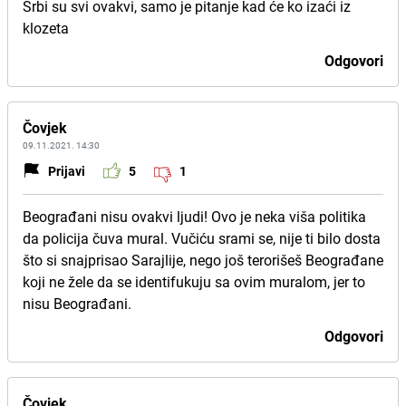
Srbi su svi ovakvi, samo je pitanje kad će ko izaći iz
klozeta
Odgovori
Čovjek
09.11.2021. 14:30
Prijavi
5
1
Beograđani nisu ovakvi ljudi! Ovo je neka viša politika
da policija čuva mural. Vučiću srami se, nije ti bilo dosta
što si snajprisao Sarajlije, nego još terorišeš Beograđane
koji ne žele da se identifukuju sa ovim muralom, jer to
nisu Beograđani.
Odgovori
Čovjek