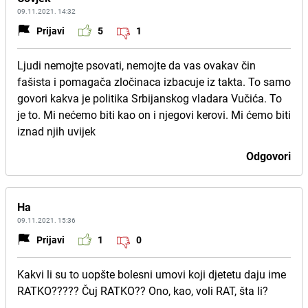
09.11.2021. 14:32
Prijavi
5
1
Ljudi nemojte psovati, nemojte da vas ovakav čin
fašista i pomagača zločinaca izbacuje iz takta. To samo
govori kakva je politika Srbijanskog vladara Vučića. To
je to. Mi nećemo biti kao on i njegovi kerovi. Mi ćemo biti
iznad njih uvijek
Odgovori
Ha
09.11.2021. 15:36
Prijavi
1
0
Kakvi li su to uopšte bolesni umovi koji djetetu daju ime
RATKO????? Čuj RATKO?? Ono, kao, voli RAT, šta li?