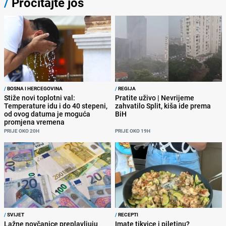
/
Pročitajte još
/
BOSNA I HERCEGOVINA
/
REGIJA
Stiže novi toplotni val:
Pratite uživo | Nevrijeme
Temperature idu i do 40 stepeni,
zahvatilo Split, kiša ide prema
od ovog datuma je moguća
BiH
promjena vremena
PRIJE OKO 20H
PRIJE OKO 19H
/
SVIJET
/
RECEPTI
Lažne novčanice preplavljuju
Imate tikvice i piletinu?