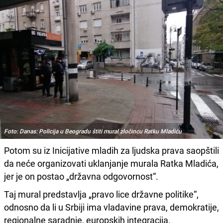
Foto: Danas: Policija u Beogradu štiti mural zločincu Ratku Mladiću
Potom su iz Inicijative mladih za ljudska prava saopštili
da neće organizovati uklanjanje murala Ratka Mladića,
jer je on postao „državna odgovornost“.
Taj mural predstavlja „pravo lice državne politike“,
odnosno da li u Srbiji ima vladavine prava, demokratije,
regionalne saradnje, europskih integracija.