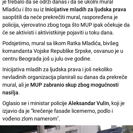
je trebalo da se održi danas i da se ukolni mural
Mladiću i što su iz
Inicijative mladih za ljudska prava
saopštili da neće prekrečiti mural, raspoređena je
policija, vjerovatno zbog toga što MUP ipak očekuje da
će se aktivisti i aktivistkinje pojaviti u toku dana.
Podsjetimo, mural sa likom Ratka Mladića, bivšeg
komandanta Vojske Republike Srpske, osvanuo je u
centru Beograda još u julu ove godine.
Inicijativa mladih za ljudska prava i još nekoliko
nevladinih organizacija planirali su danas da prekreče
mural, ali je
MUP zabranio skup zbog mogućnosti
nasilja
.
Oglasio se i ministar policije
Aleksandar Vulin
, koji je
izjavio da je “krečenje fasade licemerno, podlo i
vođeno zlom namerom".