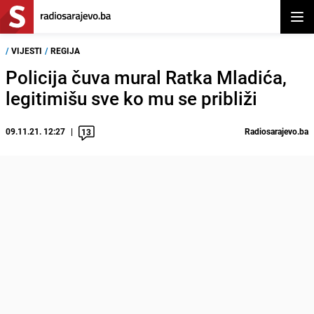
Otvor
/
VIJESTI
/
REGIJA
Policija čuva mural Ratka Mladića,
legitimišu sve ko mu se približi
09.11.21. 12:27
Radiosarajevo.ba
13