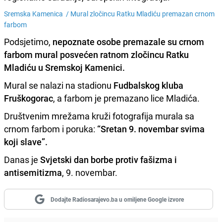
Sremska Kamenica /
Mural zločincu Ratku Mladiću premazan crnom
farbom
Podsjetimo,
nepoznate osobe premazale su crnom
farbom mural posvećen ratnom zločincu Ratku
Mladiću u Sremskoj Kamenici.
Mural se nalazi na stadionu
Fudbalskog kluba
Fruškogorac
, a farbom je premazano lice Mladića.
Društvenim mrežama kruži fotografija murala sa
crnom farbom i poruka:
“Sretan 9. novembar svima
koji slave”.
Danas je
Svjetski dan borbe protiv fašizma i
antisemitizma
, 9. novembar.
Dodajte Radiosarajevo.ba u omiljene Google izvore