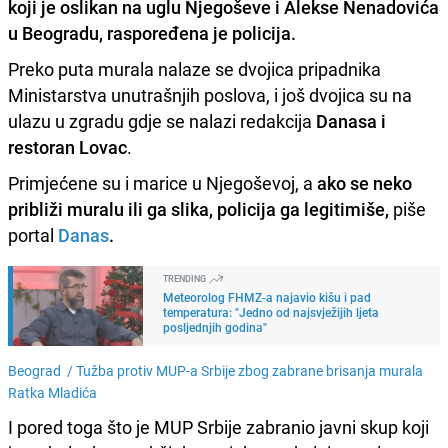
koji je oslikan na uglu Njegoševe i Alekse Nenadovića
u Beogradu,
raspoređena je policija
.
Preko puta murala nalaze se dvojica pripadnika
Ministarstva unutrašnjih poslova, i još dvojica su na
ulazu u zgradu gdje se nalazi redakcija
Danasa i
restoran Lovac
.
Primjećene su i marice u Njegoševoj, a
ako se neko
približi muralu ili ga slika, policija ga legitimiše,
piše
portal
Danas
.
TRENDING
Meteorolog FHMZ-a najavio kišu i pad
temperatura: "Jedno od najsvježijih ljeta
posljednjih godina"
Beograd /
Tužba protiv MUP-a Srbije zbog zabrane brisanja murala
Ratka Mladića
I pored toga što je MUP Srbije zabranio javni skup koji