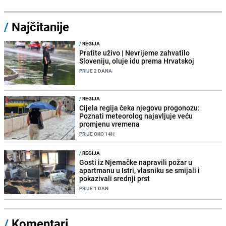
/
Najčitanije
/
REGIJA
Pratite uživo | Nevrijeme zahvatilo
Sloveniju, oluje idu prema Hrvatskoj
PRIJE 2 DANA
/
REGIJA
Cijela regija čeka njegovu progonozu:
Poznati meteorolog najavljuje veću
promjenu vremena
PRIJE OKO 14H
/
REGIJA
Gosti iz Njemačke napravili požar u
apartmanu u Istri, vlasniku se smijali i
pokazivali srednji prst
PRIJE 1 DAN
/
Komentari