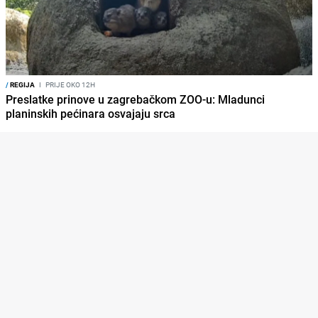
/
REGIJA
I
PRIJE OKO 12H
Preslatke prinove u zagrebačkom ZOO-u: Mladunci
planinskih pećinara osvajaju srca