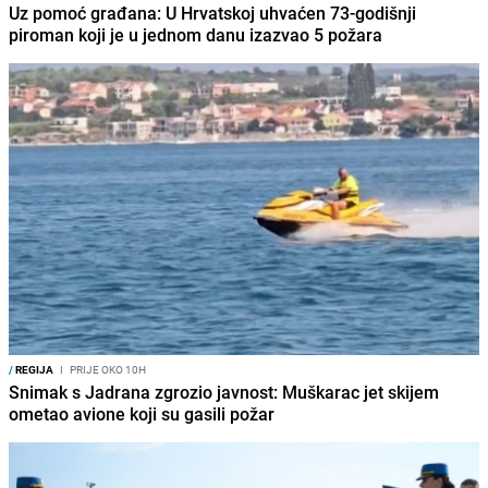
Uz pomoć građana: U Hrvatskoj uhvaćen 73-godišnji
piroman koji je u jednom danu izazvao 5 požara
/
REGIJA
I
PRIJE OKO 10H
Snimak s Jadrana zgrozio javnost: Muškarac jet skijem
ometao avione koji su gasili požar