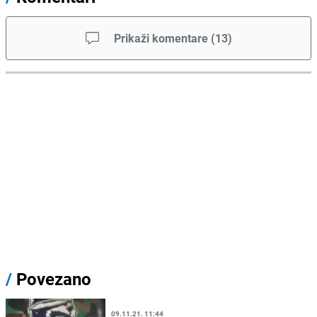
Prikaži komentare
(
13
)
/
Povezano
09.11.21. 11:44