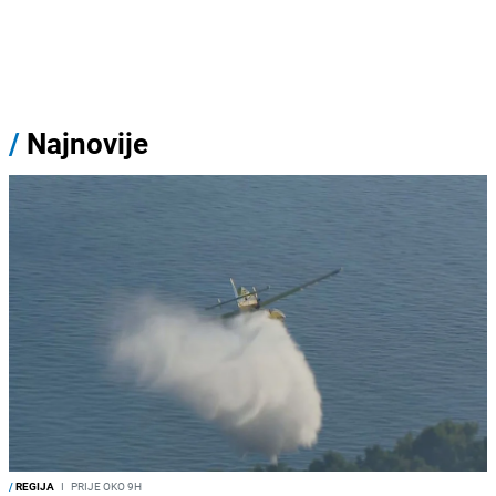
/
Najnovije
/
REGIJA
I
PRIJE OKO 9H