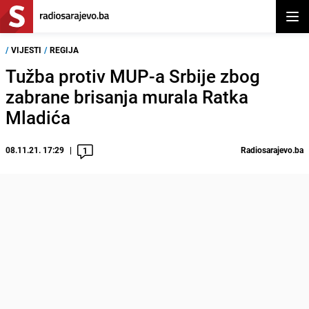
Otvor
/
VIJESTI
/
REGIJA
Tužba protiv MUP-a Srbije zbog
zabrane brisanja murala Ratka
Mladića
08.11.21. 17:29
Radiosarajevo.ba
1