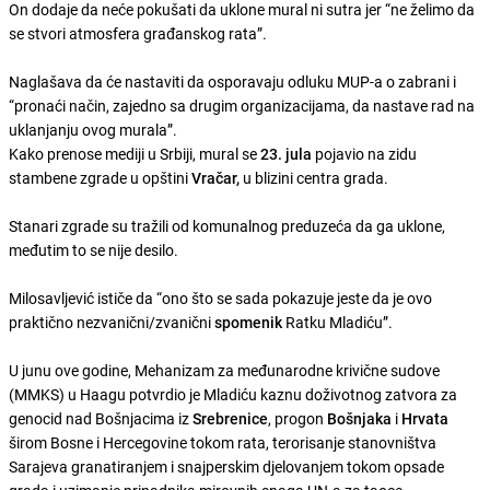
On dodaje da neće pokušati da uklone mural ni sutra jer “ne želimo da
se stvori atmosfera građanskog rata”.
Naglašava da će nastaviti da osporavaju odluku MUP-a o zabrani i
“pronaći način, zajedno sa drugim organizacijama, da nastave rad na
uklanjanju ovog murala”.
Kako prenose mediji u Srbiji, mural se
23. jula
pojavio na zidu
stambene zgrade u opštini
Vračar,
u blizini centra grada.
Stanari zgrade su tražili od komunalnog preduzeća da ga uklone,
međutim to se nije desilo.
Milosavljević ističe da “ono što se sada pokazuje jeste da je ovo
praktično nezvanični/zvanični
spomenik
Ratku Mladiću”.
U junu ove godine, Mehanizam za međunarodne krivične sudove
(MMKS) u Haagu potvrdio je Mladiću kaznu doživotnog zatvora za
genocid nad Bošnjacima iz
Srebrenice
, progon
Bošnjaka
i
Hrvata
širom Bosne i Hercegovine tokom rata, terorisanje stanovništva
Sarajeva granatiranjem i snajperskim djelovanjem tokom opsade