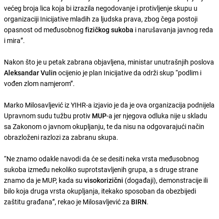
većeg broja lica koja bi izrazila negodovanje i protivljenje skupu u
organizaciji Inicijative mladih za ljudska prava, zbog čega postoji
opasnost od međusobnog
fizičkog sukoba
i narušavanja javnog reda
i mira”.
Nakon što je u petak zabrana objavljena, ministar unutrašnjih poslova
Aleksandar
Vulin
ocijenio je plan Inicijative da održi skup “podlim i
vođen zlom namjerom”.
Marko Milosavljević iz YIHR-a izjavio je da je ova organizacija podnijela
Upravnom sudu tužbu protiv
MUP
-a jer njegova odluka nije u skladu
sa Zakonom o javnom okupljanju, te da nisu na odgovarajući način
obrazloženi razlozi za zabranu skupa.
“Ne znamo odakle navodi da će se desiti neka vrsta međusobnog
sukoba između nekoliko suprotstavljenih grupa, a s druge strane
znamo da je MUP, kada su
visokorizični
(događaji), demonstracije ili
bilo koja druga vrsta okupljanja, itekako sposoban da obezbijedi
zaštitu građana”, rekao je Milosavljević za
BIRN
.