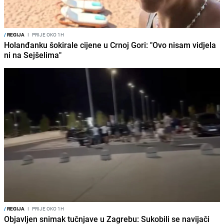
/
REGIJA
I
PRIJE OKO 1H
Holanđanku šokirale cijene u Crnoj Gori: "Ovo nisam vidjela
ni na Sejšelima"
/
REGIJA
I
PRIJE OKO 1H
Objavljen snimak tučnjave u Zagrebu: Sukobili se navijači