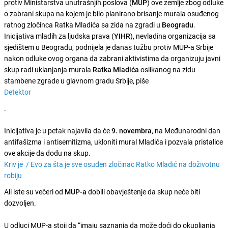
protiv Ministarstva unutrašnjih poslova (
MUP
) ove zemlje zbog odluke
o zabrani skupa na kojem je bilo planirano brisanje murala osuđenog
ratnog zločinca Ratka Mladića sa zida na zgradi u
Beogradu
.
Inicijativa mladih za ljudska prava (
YIHR
), nevladina organizacija sa
sjedištem u Beogradu, podnijela je danas tužbu protiv MUP-a Srbije
nakon odluke ovog organa da zabrani aktivistima da organizuju javni
skup radi uklanjanja murala
Ratka Mladića
oslikanog na zidu
stambene zgrade u glavnom gradu Srbije, piše
Detektor
.
Inicijativa je u petak najavila da će
9. novembra
, na Međunarodni dan
antifašizma i antisemitizma, ukloniti mural Mladića i pozvala pristalice
ove akcije da dođu na skup.
Kriv je /
Evo za šta je sve osuđen zločinac Ratko Mladić na doživotnu
robiju
Ali iste su večeri od
MUP-a
dobili obavještenje da skup neće biti
dozvoljen.
U odluci MUP-a stoji da “imaju saznanja da može doći do okupljanja