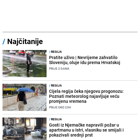
/
Najčitanije
/
REGIJA
Pratite uživo | Nevrijeme zahvatilo
Sloveniju, oluje idu prema Hrvatskoj
PRIJE 2 DANA
/
REGIJA
Cijela regija čeka njegovu progonozu:
Poznati meteorolog najavljuje veću
promjenu vremena
PRIJE OKO 23H
/
REGIJA
Gosti iz Njemačke napravili požar u
apartmanu u Istri, vlasniku se smijali i
pokazivali srednji prst