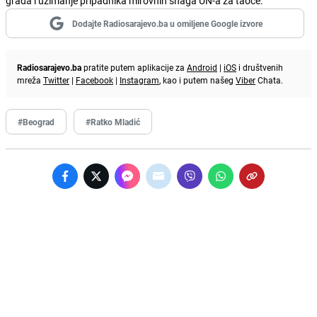
grada i uzimanje pripadnika mirovnih snaga UN-a za taoce.
Dodajte Radiosarajevo.ba u omiljene Google izvore
Radiosarajevo.ba
pratite putem aplikacije za
Android
|
iOS
i društvenih
mreža
Twitter
|
Facebook
|
Instagram
, kao i putem našeg
Viber
Chata.
#Beograd
#Ratko Mladić