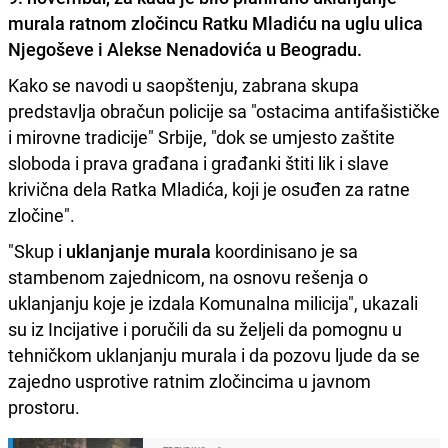
murala ratnom zločincu
Ratku Mladiću
na uglu ulica
Njegoševe i Alekse Nenadovića u Beogradu.
Kako se navodi u saopštenju, zabrana skupa
predstavlja obračun policije sa "ostacima antifašističke
i mirovne tradicije" Srbije, "dok se umjesto zaštite
sloboda i prava građana i građanki štiti lik i slave
krivična dela Ratka Mladića, koji je osuđen za ratne
zločine".
"Skup i
uklanjanje murala
koordinisano je sa
stambenom zajednicom, na osnovu rešenja o
uklanjanju koje je izdala Komunalna milicija", ukazali
su iz Incijative i poručili da su željeli da pomognu u
tehničkom uklanjanju murala i da pozovu ljude da se
zajedno usprotive ratnim zločincima u javnom
prostoru.