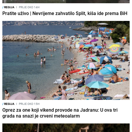
/
REGIJA
I
PRIJE OKO 14H
Pratite uživo | Nevrijeme zahvatilo Split, kiša ide prema BiH
/
REGIJA
I
PRIJE OKO 15H
Oprez za one koji vikend provode na Jadranu: U ova tri
grada na snazi je crveni meteoalarm