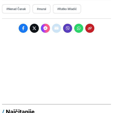
#Nenad Čanak
#mural
#Ratko Mladić
/
Najčitanije