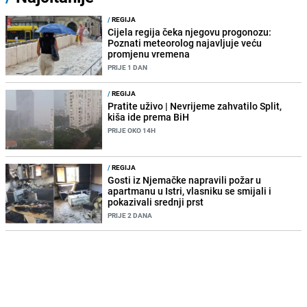
/
REGIJA
Cijela regija čeka njegovu progonozu:
Poznati meteorolog najavljuje veću
promjenu vremena
PRIJE 1 DAN
/
REGIJA
Pratite uživo | Nevrijeme zahvatilo Split,
kiša ide prema BiH
PRIJE OKO 14H
/
REGIJA
Gosti iz Njemačke napravili požar u
apartmanu u Istri, vlasniku se smijali i
pokazivali srednji prst
PRIJE 2 DANA