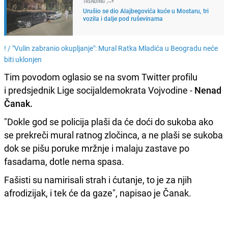
TRENDING
Urušio se dio Alajbegovića kuće u Mostaru, tri
vozila i dalje pod ruševinama
! /
"Vulin zabranio okupljanje": Mural Ratka Mladića u Beogradu neće
biti uklonjen
Tim povodom oglasio se na svom Twitter profilu
i
predsjednik Lige socijaldemokrata Vojvodine
-
Nenad
Čanak.
"Dokle god se policija plaši da će doći do sukoba ako
se prekreči mural ratnog zločinca, a ne plaši se sukoba
dok se pišu poruke mržnje i malaju zastave po
fasadama, dotle nema spasa.
Fašisti su namirisali strah i ćutanje, to je za njih
afrodizijak, i tek će da gaze", napisao je Čanak.