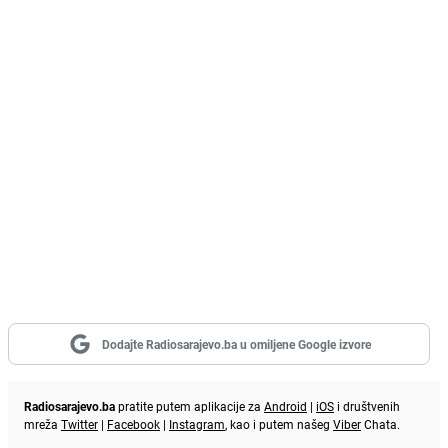
Dodajte Radiosarajevo.ba u omiljene Google izvore
Radiosarajevo.ba
pratite putem aplikacije za
Android
|
iOS
i društvenih
mreža
Twitter
|
Facebook
|
Instagram
, kao i putem našeg
Viber
Chata.