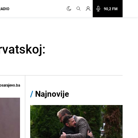
RADIO
90,2 FM
rvatskoj:
osarajevo.ba
/
Najnovije