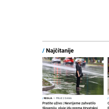
/
Najčitanije
/
REGIJA
I
PRIJE 2 DANA
/
Pratite uživo | Nevrijeme zahvatilo
Sloveniju, oluje idu prema Hrvatskoj