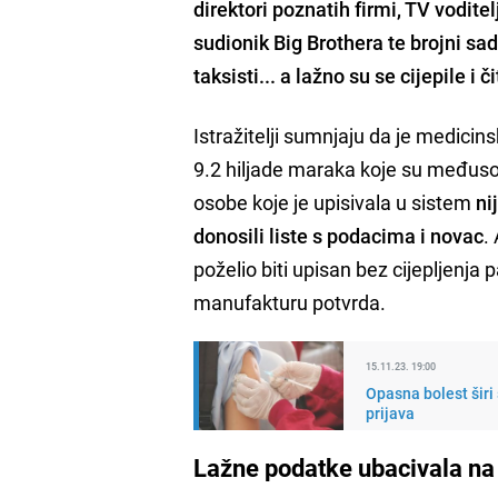
direktori poznatih firmi, TV voditel
sudionik Big Brothera te brojni sada
taksisti... a lažno su se cijepile i 
Istražitelji sumnjaju da je medicin
9.2 hiljade maraka koje su međusob
osobe koje je upisivala u sistem
ni
donosili liste s podacima i novac
.
poželio biti upisan bez cijepljenja
manufakturu potvrda.
15.11.23. 19:00
Opasna bolest širi
prijava
Lažne podatke ubacivala na