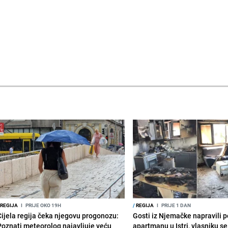
REGIJA
I
PRIJE OKO 19H
/
REGIJA
I
PRIJE 1 DAN
Cijela regija čeka njegovu progonozu:
Gosti iz Njemačke napravili p
Poznati meteorolog najavljuje veću
apartmanu u Istri, vlasniku se 