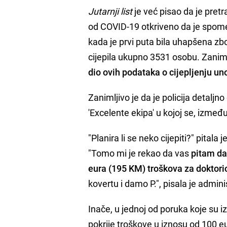
Jutarnji list
je već pisao da je pret
od COVID-19 otkriveno da je spom
kada je prvi puta bila uhapšena zbo
cijepila ukupno 3531 osobu. Zanimlji
dio ovih podataka o cijepljenju uno
Zanimljivo je da je policija detaljn
'Excelente ekipa' u kojoj se, između
"Planira li se neko cijepiti?" pita
"Tomo mi je rekao da vas
pitam da
eura (195 KM) troškova za doktoric
kovertu i damo P.", pisala je admini
Inače, u jednoj od poruka koje su iz
pokrije troškove u iznosu od 100 eur