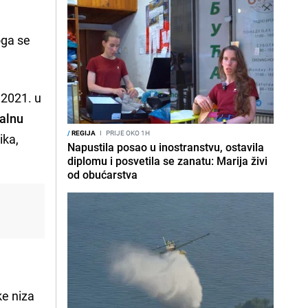
oga se
 2021. u
talnu
/
REGIJA
I
PRIJE OKO 1H
ika,
Napustila posao u inostranstvu, ostavila
diplomu i posvetila se zanatu: Marija živi
od obućarstva
ke niza