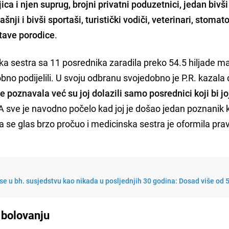
jica i njen suprug, brojni privatni poduzetnici, jedan bivši
šnji i bivši sportaši, turistički vodiči, veterinari, stomato
čitave porodice
.
ska sestra sa 11 posrednika zaradila preko 54.5 hiljade ma
no podijelili. U svoju odbranu svojedobno je P.R. kazala
je poznavala već su joj dolazili samo posrednici koji bi jo
 A sve je navodno počelo kad joj je došao jedan poznanik k
 pa se glas brzo pročuo i medicinska sestra je oformila pr
 se u bh. susjedstvu kao nikada u posljednjih 30 godina: Dosad više od 
 bolovanju