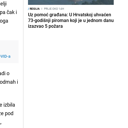
elji
/
REGIJA
I
PRIJE OKO 14H
pa čak i
Uz pomoć građana: U Hrvatskoj uhvaćen
toga
73-godišnji piroman koji je u jednom danu
izazvao 5 požara
OVID-a
adi o
e odmah i
e izbila
aze pod
,