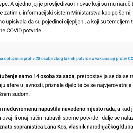
pe. A ujedno joj je prosljeđivao i novac koji su mu naručit
e zatim u informacijski sistem Ministarstva kao po šemi, 
o upisivala da su pojedinci cijepljeni, a koji su temeljem 
lne COVID potvrde.
a optužnica protiv 28 osoba zbog lažnih potvrda o vakcinaciji protiv C
tuženje samo 14 osoba za sada
, pretpostavlja se da se r
 afere u javnosti, priznale djelo te će se najvjerovatnij
ležnim sudom.
 u međuvremenu napustila navedeno mjesto rada
, a kad j
 ovaj ili onaj način nabavili sporne potvrde i dalje se nal
znata sopranistica Lana Kos, vlasnik narodnjačkog kluba