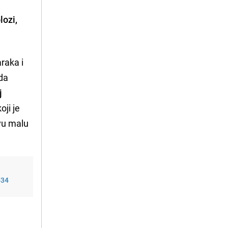
lozi,
raka i
 da
j
oji je
avu malu
534