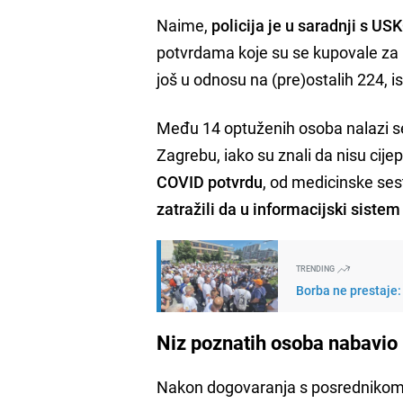
Naime,
policija je u saradnji s U
potvrdama koje su se kupovale za
još u odnosu na (pre)ostalih 224, is
Među 14 optuženih osoba nalazi se 
Zagrebu, iako su znali da nisu cije
COVID potvrdu
, od medicinske ses
zatražili da u informacijski sistem
TRENDING
Borba ne prestaje:
Niz poznatih osoba nabavio 
Nakon dogovaranja s posrednikom, i