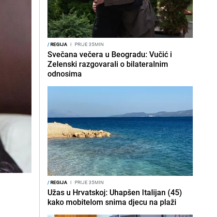
/
REGIJA
I
PRIJE 35MIN
Svečana večera u Beogradu: Vučić i
Zelenski razgovarali o bilateralnim
odnosima
/
REGIJA
I
PRIJE 35MIN
Užas u Hrvatskoj: Uhapšen Italijan (45)
kako mobitelom snima djecu na plaži