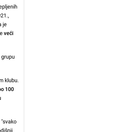
epljenih
21.,
a je
je
veći
p
grupu
om klubu.
po 100
u
a "svako
dišnji