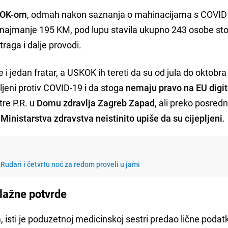
SKOK-om
, odmah nakon saznanja o mahinacijama s COVID
 najmanje 195 KM, pod lupu stavila ukupno 243 osobe st
traga i dalje provodi.
i jedan fratar, a USKOK ih tereti da su od jula do oktobra
pljeni protiv COVID-19 i da stoga
nemaju pravo na EU digi
tre P.R. u
Domu zdravlja Zagreb Zapad
, ali preko posredn
 Ministarstva zdravstva neistinito upiše da su cijepljeni
.
 Rudari i četvrtu noć za redom proveli u jami
lažne potvrde
sti je poduzetnoj medicinskoj sestri predao lične podat