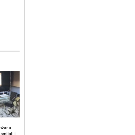
ožar u
smijali i