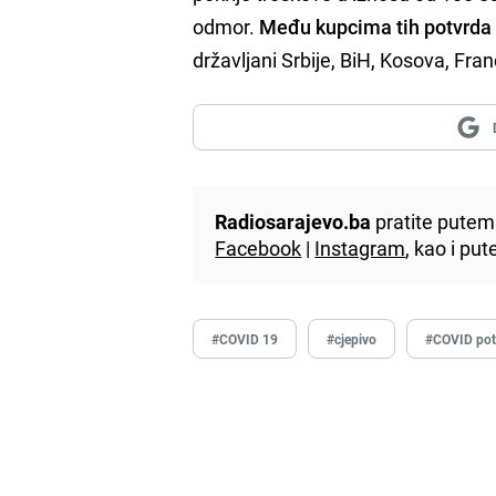
odmor.
Među kupcima tih potvrda s
državljani Srbije, BiH, Kosova, Fran
Radiosarajevo.ba
pratite putem 
Facebook
|
Instagram
, kao i p
#COVID 19
#cjepivo
#COVID pot