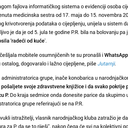
ragom fajlova informatičkog sistema o evidenciji osoba cij
enuta medicinska sestra od 17. maja do 15. novembra 20
g krivotvorenja podataka o cijepljenju, unijela u sistem d
vo je da je od 5. jula te godine P.R. bila na bolovanju pa 
sila 'radeći od kuće
'.
o češljala mobitele osumnjičenih te su pronašli i
WhatsAp
 ostalog, dogovaralo i lažno cijepljene, piše
Jutarnji
.
la je administratorica grupe, inače konobarica u narodnjačk
 pošaljete svoje zdravstvene knjižice i da svako pokrije 
u P.
Do kraja sedmice onda donesite parice da skupimo 
stratorica grupe referirajući se na P.R.
vukli istražitelji, vlasnik narodnjačkog kluba zatražio je d
a za P. da se to riješi", nakon čega će svi na kolektivni go