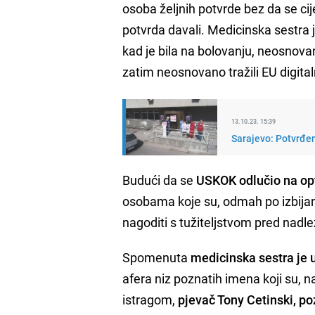
osoba željnih potvrde bez da se cije
potvrda davali. Medicinska sestra j
kad je bila na bolovanju, neosnovan
zatim neosnovano tražili EU digita
13.10.23. 15:39
Sarajevo: Potvrđen
Budući da se
USKOK odlučio na op
osobama koje su, odmah po izbijanju
nagoditi s tužiteljstvom pred nad
Spomenuta
medicinska sestra je
afera niz poznatih imena koji su, na
istragom,
pjevač Tony Cetinski, po