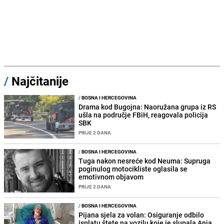
/
Najčitanije
/
BOSNA I HERCEGOVINA
Drama kod Bugojna: Naoružana grupa iz RS
ušla na područje FBiH, reagovala policija
SBK
PRIJE 2 DANA
/
BOSNA I HERCEGOVINA
Tuga nakon nesreće kod Neuma: Supruga
poginulog motocikliste oglasila se
emotivnom objavom
PRIJE 2 DANA
/
BOSNA I HERCEGOVINA
Pijana sjela za volan: Osiguranje odbilo
isplatu štete na vozilu koje je slupala Anja