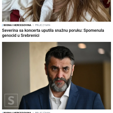
/
BOSNA I HERCEGOVINA
I
PRIJE 21MIN
Severina sa koncerta uputila snažnu poruku: Spomenula
genocid u Srebrenici
/
BOSNA I HERCEGOVINA
I
PRIJE 27MIN