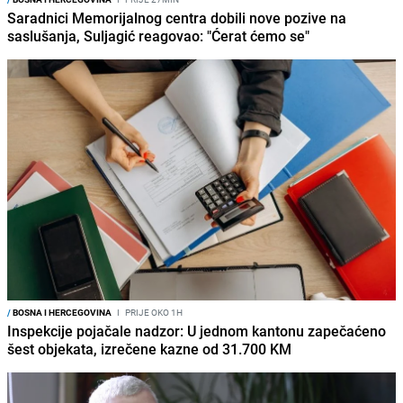
Saradnici Memorijalnog centra dobili nove pozive na
saslušanja, Suljagić reagovao: "Ćerat ćemo se"
/
BOSNA I HERCEGOVINA
I
PRIJE OKO 1H
Inspekcije pojačale nadzor: U jednom kantonu zapečaćeno
šest objekata, izrečene kazne od 31.700 KM