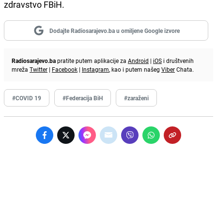
zdravstvo FBiH.
Dodajte Radiosarajevo.ba u omiljene Google izvore
Radiosarajevo.ba
pratite putem aplikacije za
Android
|
iOS
i društvenih
mreža
Twitter
|
Facebook
|
Instagram
, kao i putem našeg
Viber
Chata.
#COVID 19
#Federacija BiH
#zaraženi