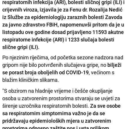
respiratornih infekcija (ARI), bolesti sličnoj gripi (ILI) i
crijevnih viroza, izjavila je za Fenu dr. Rozalija Nedić
iz Službe za epidemiologiju zaraznih bolesti Zavoda
za javno zdravstvo FBiH, napomenuvši pritom da je u
listopadu ove godine dosad prijavljeno 11593 akutne
respiratorne infekcije (ARI) i 1233 slučaja bolesti
slične gripi (ILI).
Po njezinim riječima, od početka sezone nadzora nad
gripom nije bilo potvrđenih slučajeva gripe, no
bilježi
se porast broja oboljelih od COVID-19
, većinom s
blažim kliničkim slikama.
"S obzirom na hladnije vrijeme i češće okupljanje
osoba u zatvorenim prostorima stvaraju se uvjeti za
širenje uzročnika respiratornih bolesti.
Za sve osobe
sa respiratornim simptomima važno je da se
pridržavaju epidemioloških mjera u zatvorenim
prostorima odnosno zaštite nos i usta prilikom