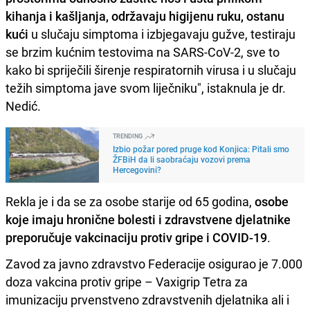
kihanja i kašljanja, održavaju higijenu ruku, ostanu
kući
u slučaju simptoma i izbjegavaju gužve, testiraju
se brzim kućnim testovima na SARS-CoV-2, sve to
kako bi spriječili širenje respiratornih virusa i u slučaju
težih simptoma jave svom liječniku", istaknula je dr.
Nedić.
TRENDING
Izbio požar pored pruge kod Konjica: Pitali smo
ŽFBiH da li saobraćaju vozovi prema
Hercegovini?
Rekla je i da se za osobe starije od 65 godina,
osobe
koje imaju hronične bolesti i zdravstvene djelatnike
preporučuje vakcinaciju protiv gripe i COVID-19
.
Zavod za javno zdravstvo Federacije osigurao je 7.000
doza vakcina protiv gripe – Vaxigrip Tetra za
imunizaciju prvenstveno zdravstvenih djelatnika ali i