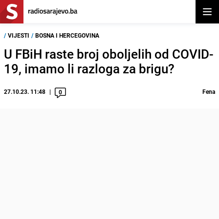
Otvor
/
VIJESTI
/
BOSNA I HERCEGOVINA
U FBiH raste broj oboljelih od COVID-
19, imamo li razloga za brigu?
27.10.23. 11:48
Fena
0