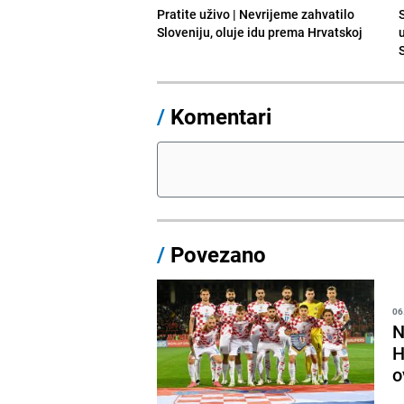
Pratite uživo | Nevrijeme zahvatilo
Sloveniju, oluje idu prema Hrvatskoj
/
Komentari
/
Povezano
06
N
H
o