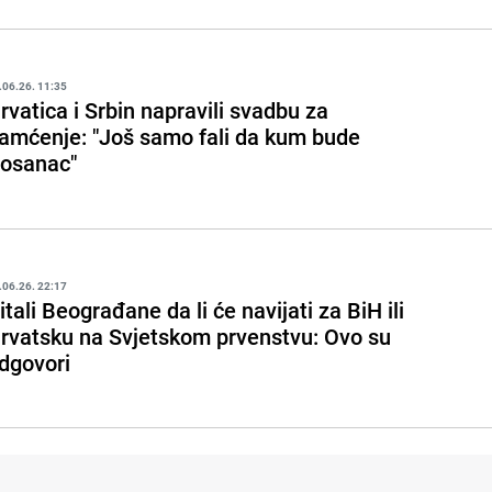
.06.26. 11:35
rvatica i Srbin napravili svadbu za
amćenje: "Još samo fali da kum bude
osanac"
.06.26. 22:17
itali Beograđane da li će navijati za BiH ili
rvatsku na Svjetskom prvenstvu: Ovo su
dgovori