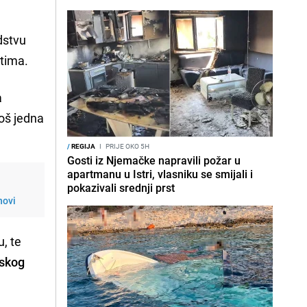
odstvu
tima.
a
još jedna
/
REGIJA
I
PRIJE OKO 5H
Gosti iz Njemačke napravili požar u
apartmanu u Istri, vlasniku se smijali i
pokazivali srednji prst
novi
u, te
skog