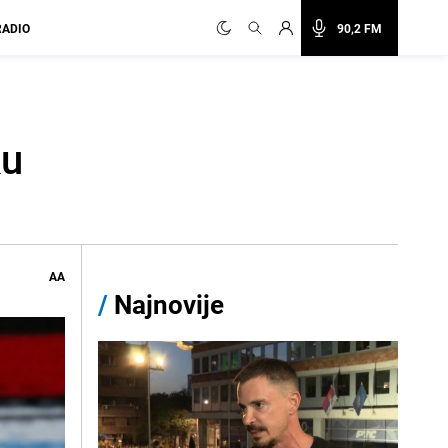
RADIO
90,2 FM
ku
AA
/
Najnovije