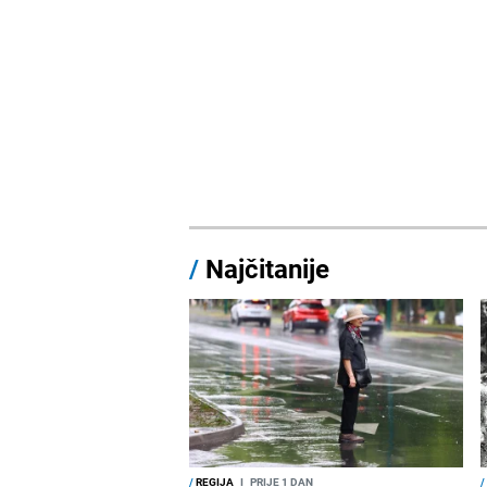
/
Najčitanije
/
REGIJA
I
PRIJE 1 DAN
/