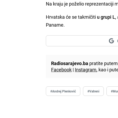
Na kraju je poželio reprezentacij
Hrvatska će se takmičiti
u grupi L
,
Paname.
Radiosarajevo.ba
pratite putem 
Facebook
|
Instagram
, kao i p
#Andrej Plenković
#Vatreni
#Mun