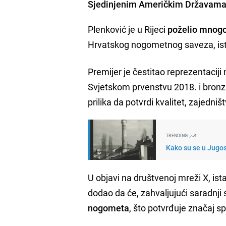
Sjedinjenim Američkim Državama, 
Plenković je u Rijeci
poželio mnogo
Hrvatskog nogometnog saveza, ist
Premijer je čestitao reprezentaciji
Svjetskom prvenstvu 2018. i bronzi
prilika da potvrdi kvalitet, zajedniš
TRENDING
Kako su se u Jugos
U objavi na društvenoj mreži X, ist
dodao da će, zahvaljujući saradnji
nogometa
, što potvrđuje značaj s