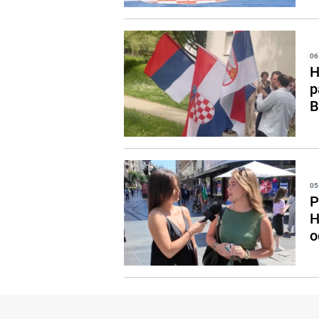
06
H
p
B
05
P
H
o