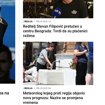
/
REGIJA
I
PRIJE OKO 1H
Reditelj Stevan Filipović pretučen u
centru Beograda: Tvrdi da su plaćenici
režima
/
REGIJA
I
PRIJE OKO 3H
pa na
Meteorolog kojeg prati regija objavio
novu prognozu: Nazire se promjena
vremena