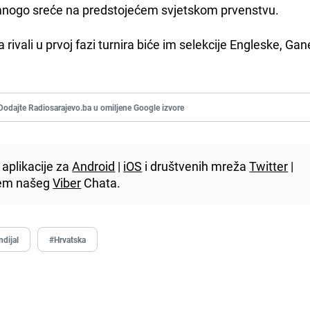
i mnogo sreće na predstojećem svjetskom prvenstvu.
 a rivali u prvoj fazi turnira biće im selekcije Engleske, Gan
Dodajte Radiosarajevo.ba u omiljene Google izvore
aplikacije za
Android
|
iOS
i društvenih mreža
Twitter
|
utem našeg
Viber
Chata.
dijal
#Hrvatska