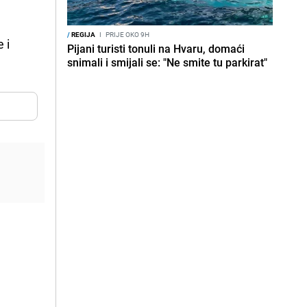
/
REGIJA
I
PRIJE OKO 9H
e i
Pijani turisti tonuli na Hvaru, domaći
snimali i smijali se: "Ne smite tu parkirat"