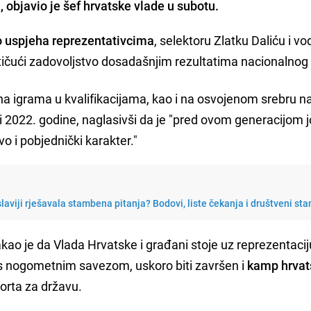
objavio je šef hrvatske vlade u subotu.
 uspjeha reprezentativcima
, selektoru Zlatku Daliću i v
ičući zadovoljstvo dosadašnjim rezultatima nacionalnog 
 na igrama u kvalifikacijama, kao i na osvojenom srebru n
 2022. godine, naglasivši da je "pred ovom generacijom 
tvo i pobjednički karakter."
laviji rješavala stambena pitanja? Bodovi, liste čekanja i društveni sta
akao je da Vlada Hrvatske i građani stoje uz reprezentacij
 s nogometnim savezom, uskoro biti završen i
kamp hrvat
porta za državu.