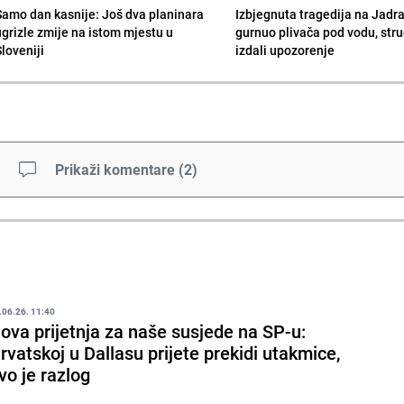
Samo dan kasnije: Još dva planinara
Izbjegnuta tragedija na Jadra
ugrizle zmije na istom mjestu u
gurnuo plivača pod vodu, stru
Sloveniji
izdali upozorenje
Prikaži komentare
(
2
)
.06.26. 11:40
ova prijetnja za naše susjede na SP-u:
rvatskoj u Dallasu prijete prekidi utakmice,
vo je razlog