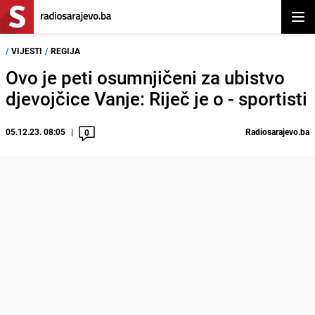
Otvor
/
VIJESTI
/
REGIJA
Ovo je peti osumnjičeni za ubistvo
djevojčice Vanje: Riječ je o - sportisti
05.12.23. 08:05
Radiosarajevo.ba
0