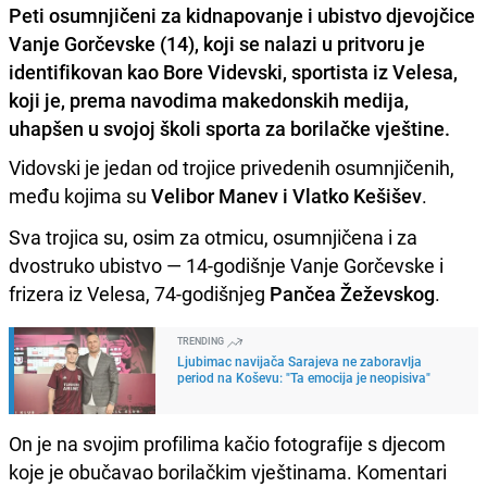
Peti osumnjičeni za kidnapovanje i ubistvo djevojčice
Vanje Gorčevske (14), koji se nalazi u pritvoru je
identifikovan kao Bore Videvski, sportista iz Velesa,
koji je, prema navodima makedonskih medija,
uhapšen u svojoj školi sporta za borilačke vještine.
Vidovski je jedan od trojice privedenih osumnjičenih,
među kojima su
Velibor Manev i Vlatko Kešišev
.
Sva trojica su, osim za otmicu, osumnjičena i za
dvostruko ubistvo — 14-godišnje Vanje Gorčevske i
frizera iz Velesa, 74-godišnjeg
Pančea Žeževskog
.
TRENDING
Ljubimac navijača Sarajeva ne zaboravlja
period na Koševu: "Ta emocija je neopisiva"
On je na svojim profilima kačio fotografije s djecom
koje je obučavao borilačkim vještinama. Komentari