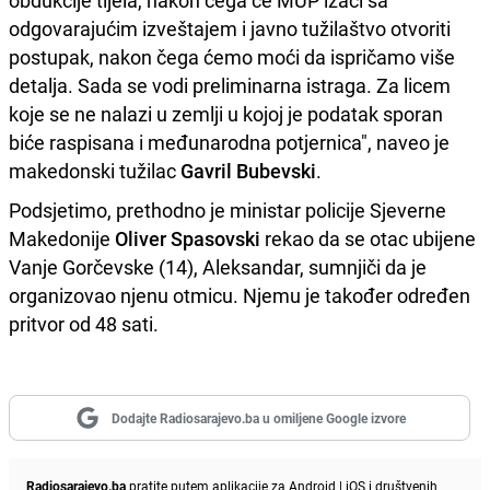
obdukcije tijela, nakon čega će MUP izaći sa
odgovarajućim izveštajem i javno tužilaštvo otvoriti
postupak, nakon čega ćemo moći da ispričamo više
detalja. Sada se vodi preliminarna istraga. Za licem
koje se ne nalazi u zemlji u kojoj je podatak sporan
biće raspisana i međunarodna potjernica", naveo je
makedonski tužilac
Gavril Bubevski
.
Podsjetimo, prethodno je ministar policije Sjeverne
Makedonije
Oliver Spasovski
rekao da se otac ubijene
Vanje Gorčevske (14), Aleksandar, sumnjiči da je
organizovao njenu otmicu. Njemu je također određen
pritvor od 48 sati.
Dodajte Radiosarajevo.ba u omiljene Google izvore
Radiosarajevo.ba
pratite putem aplikacije za
Android
|
iOS
i društvenih