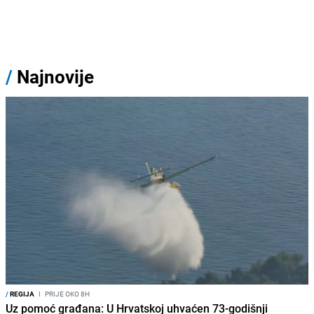
/
Najnovije
/
REGIJA
I
PRIJE OKO 8H
Uz pomoć građana: U Hrvatskoj uhvaćen 73-godišnji