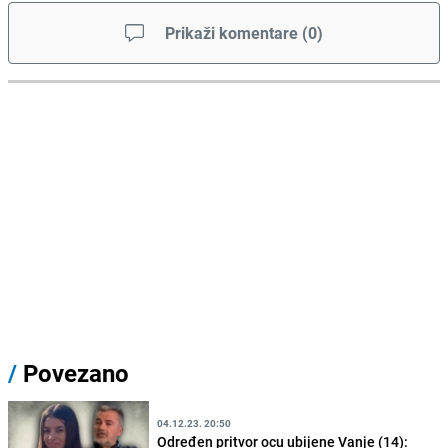
Prikaži komentare
(
0
)
/
Povezano
04.12.23. 20:50
Određen pritvor ocu ubijene Vanje (14):