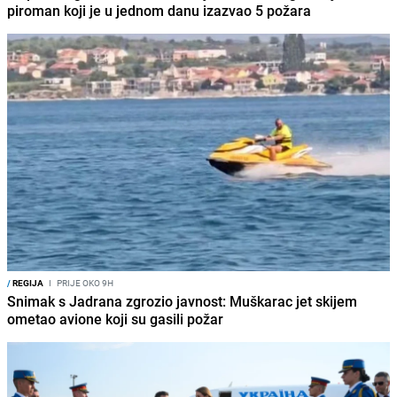
piroman koji je u jednom danu izazvao 5 požara
/
REGIJA
I
PRIJE OKO 9H
Snimak s Jadrana zgrozio javnost: Muškarac jet skijem
ometao avione koji su gasili požar