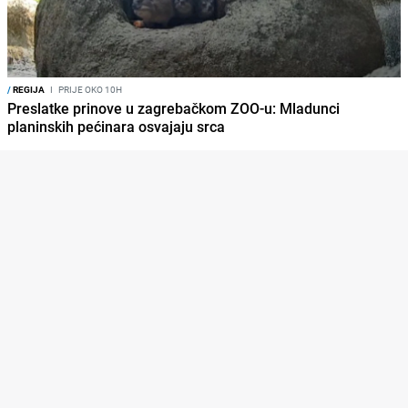
/
REGIJA
I
PRIJE OKO 10H
Preslatke prinove u zagrebačkom ZOO-u: Mladunci
planinskih pećinara osvajaju srca