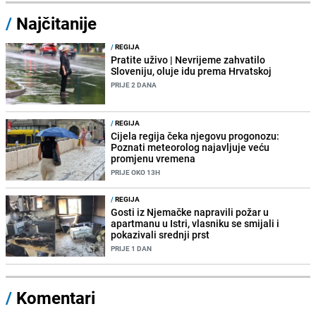
/
Najčitanije
/
REGIJA
Pratite uživo | Nevrijeme zahvatilo
Sloveniju, oluje idu prema Hrvatskoj
PRIJE 2 DANA
/
REGIJA
Cijela regija čeka njegovu progonozu:
Poznati meteorolog najavljuje veću
promjenu vremena
PRIJE OKO 13H
/
REGIJA
Gosti iz Njemačke napravili požar u
apartmanu u Istri, vlasniku se smijali i
pokazivali srednji prst
PRIJE 1 DAN
/
Komentari