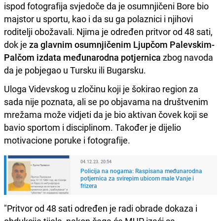
ispod fotografija svjedoče da je osumnjičeni Bore bio
majstor u sportu, kao i da su ga polaznici i njihovi
roditelji obožavali. Njima je određen pritvor od 48 sati,
dok je
za glavnim osumnjičenim Ljupčom Palevskim-
Palčom izdata međunarodna potjernica
zbog navoda
da je pobjegao u Tursku ili Bugarsku.
Uloga Videvskog u zločinu koji je šokirao region za
sada nije poznata, ali se po objavama na društvenim
mrežama može vidjeti da je bio aktivan čovek koji se
bavio sportom i disciplinom. Također je dijelio
motivacione poruke i fotografije.
04.12.23. 20:54
Policija na nogama: Raspisana međunarodna
potjernica za svirepim ubicom male Vanje i
frizera
"Pritvor od 48 sati određen je radi obrade dokaza i