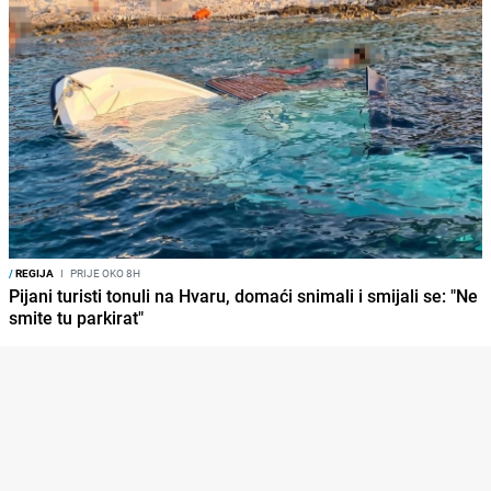
/
REGIJA
I
PRIJE OKO 8H
Pijani turisti tonuli na Hvaru, domaći snimali i smijali se: "Ne
smite tu parkirat"