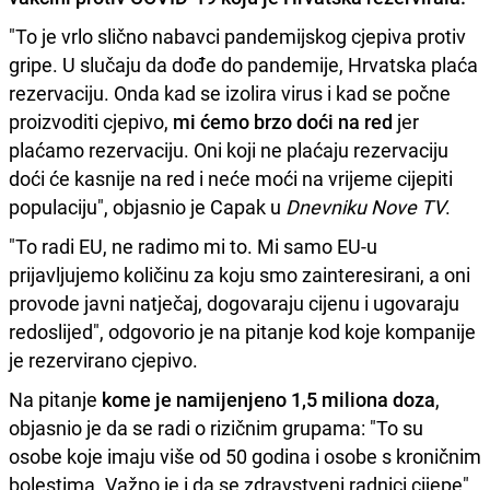
"To je vrlo slično nabavci pandemijskog cjepiva protiv
gripe. U slučaju da dođe do pandemije, Hrvatska plaća
rezervaciju. Onda kad se izolira virus i kad se počne
proizvoditi cjepivo,
mi ćemo brzo doći na red
jer
plaćamo rezervaciju. Oni koji ne plaćaju rezervaciju
doći će kasnije na red i neće moći na vrijeme cijepiti
populaciju", objasnio je Capak u
Dnevniku Nove TV
.
"To radi EU, ne radimo mi to. Mi samo EU-u
prijavljujemo količinu za koju smo zainteresirani, a oni
provode javni natječaj, dogovaraju cijenu i ugovaraju
redoslijed", odgovorio je na pitanje kod koje kompanije
je rezervirano cjepivo.
Na pitanje
kome je namijenjeno 1,5 miliona doza
,
objasnio je da se radi o rizičnim grupama: "To su
osobe koje imaju više od 50 godina i osobe s kroničnim
bolestima. Važno je i da se zdravstveni radnici cijepe",