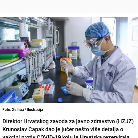
Foto: Xinhua / Ilustracija
Direktor Hrvatskog zavoda za javno zdravstvo (HZJZ)
Krunoslav Capak
dao je jučer nešto više detalja o
vakcini protiv COVID-19 koju je Hrvatska rezervirala
.