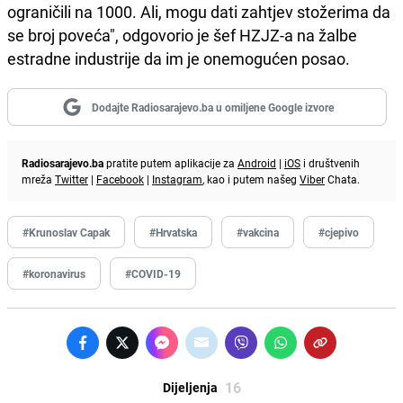
ograničili na 1000. Ali, mogu dati zahtjev stožerima da
se broj poveća", odgovorio je šef HZJZ-a na žalbe
estradne industrije da im je onemogućen posao.
Dodajte Radiosarajevo.ba u omiljene Google izvore
Radiosarajevo.ba
pratite putem aplikacije za
Android
|
iOS
i društvenih
mreža
Twitter
|
Facebook
|
Instagram
, kao i putem našeg
Viber
Chata.
#Krunoslav Capak
#Hrvatska
#vakcina
#cjepivo
#koronavirus
#COVID-19
16
Dijeljenja