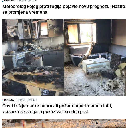
/
REGIJA
I
PRIJE OKO 2H
Meteorolog kojeg prati regija objavio novu prognozu: Nazire
se promjena vremena
/
REGIJA
I
PRIJE OKO 4H
Gosti iz Njemačke napravili požar u apartmanu u Istri,
vlasniku se smijali i pokazivali srednji prst