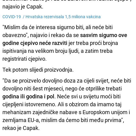
najavio je Capak.
COVID-19 /
Hrvatska rezervisala 1,5 miliona vakcina
"Mislim da će interesa sigurno biti, ali neće biti
obavezno", najavio i rekao da se
sasvim sigurno ove
godine cjepivo neće razviti
jer treba proći brojna
ispitivanja na velikom broju ljudi, a zatim treba
registrirati cjepivo.
Tek potom slijedi proizvodnja.
"Da se proizvelo dovoljno doza za cijeli svijet, neće biti
dovoljno niti šest mjeseci, nego će otprilike trebati
godina ili godina i pol
. Neće svi u svijetu moći biti
cijepljeni istovremeno. Ali s obzirom da imamo taj
mehanizam zajedničke nabave s Europskom unijom i
zemljama EU-a, mislim da ćemo biti među prvima",
rekao je Capak.