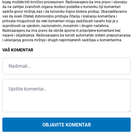
kojeg možete biti krivično procesuirani. Radiosarajevo.ba ima pravo i obavezu
da na zahtjev zvaničnih organa dostavi podatke o korisniku čiji komentari
sadrže govor mržnje, kao i da korisniku trajno blokira pristup. Obaviještavamo
vas da svaki čitatelj dobrovoljno pristupa čitanju i kreiranju komentara i
prihvata mogućnost da neki komentari mogu sadržavati narativ koji je u
suprotnosti sa vjerskim, nacionalnim, moralnim i drugim načelima.
Radiosarajevo.ba ima pravo da obriše sporne ili prijavljene komentare bez
najave i objašnjenja. Radiosarajevo.ba koristi automatski sistem prepoznavanja
i uklanjanja govora mržnje i drugih neprimjerenih sadržaja u komentarima.
VAŠ KOMENTAR
OBJAVITE KOMENTAR