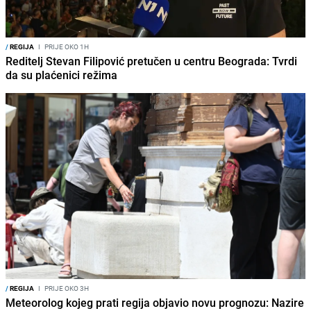
/
REGIJA
I
PRIJE OKO 1H
Reditelj Stevan Filipović pretučen u centru Beograda: Tvrdi
da su plaćenici režima
/
REGIJA
I
PRIJE OKO 3H
Meteorolog kojeg prati regija objavio novu prognozu: Nazire