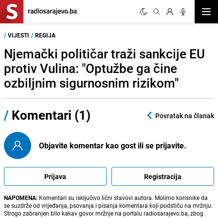
Otvor
/
VIJESTI
/
REGIJA
Njemački političar traži sankcije EU
protiv Vulina: "Optužbe ga čine
ozbiljnim sigurnosnim rizikom"
/
Komentari (1)
Povratak na članak
Objavite komentar kao gost ili se prijavite.
Prijava
Registracija
NAPOMENA:
Komentari su isključivo lični stavovi autora. Molimo korisnike da
se suzdrže od vrijeđanja, psovanja i pisanja komentara koji podstiču na mržnju.
Strogo zabranjen bilo kakav govor mržnje na portalu radiosarajevo.ba, zbog