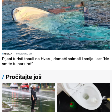
/
REGIJA
I
PRIJE OKO 9H
Pijani turisti tonuli na Hvaru, domaći snimali i smijali se: "Ne
smite tu parkirat"
/
Pročitajte još