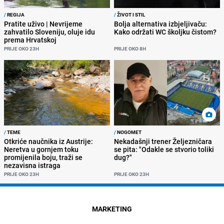
/
REGIJA
/
ŽIVOT I STIL
Pratite uživo | Nevrijeme
Bolja alternativa izbjeljivaču:
zahvatilo Sloveniju, oluje idu
Kako održati WC školjku čistom?
prema Hrvatskoj
PRIJE OKO 23H
PRIJE OKO 8H
/
TEME
/
NOGOMET
Otkriće naučnika iz Austrije:
Nekadašnji trener Željezničara
Neretva u gornjem toku
se pita: "Odakle se stvorio toliki
promijenila boju, traži se
dug?"
nezavisna istraga
PRIJE OKO 23H
PRIJE OKO 23H
MARKETING