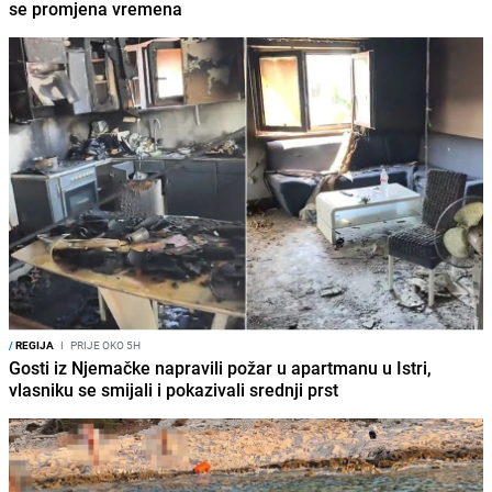
se promjena vremena
/
REGIJA
I
PRIJE OKO 5H
Gosti iz Njemačke napravili požar u apartmanu u Istri,
vlasniku se smijali i pokazivali srednji prst