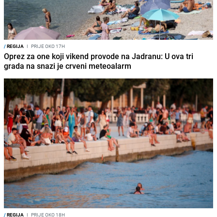
/
REGIJA
I
PRIJE OKO 17H
Oprez za one koji vikend provode na Jadranu: U ova tri
grada na snazi je crveni meteoalarm
/
REGIJA
I
PRIJE OKO 18H