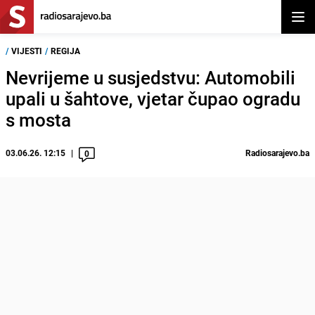
Otvor
/
VIJESTI
/
REGIJA
Nevrijeme u susjedstvu: Automobili
upali u šahtove, vjetar čupao ogradu
s mosta
03.06.26. 12:15
Radiosarajevo.ba
0