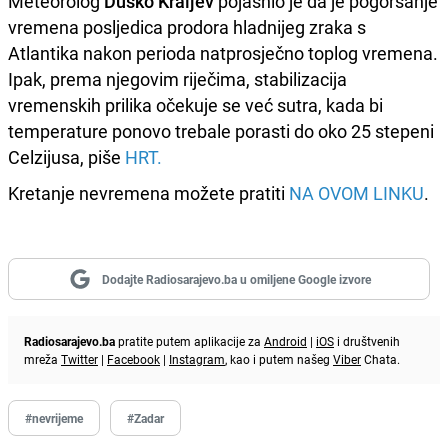
Meteorolog
Duško Kraljev
pojasnio je da je pogoršanje
vremena posljedica prodora hladnijeg zraka s
Atlantika nakon perioda natprosječno toplog vremena.
Ipak, prema njegovim riječima, stabilizacija
vremenskih prilika očekuje se već sutra, kada bi
temperature ponovo trebale porasti do oko 25 stepeni
Celzijusa, piše
HRT.
Kretanje nevremena možete pratiti
NA OVOM LINKU
.
Dodajte Radiosarajevo.ba u omiljene Google izvore
Radiosarajevo.ba
pratite putem aplikacije za
Android
|
iOS
i društvenih
mreža
Twitter
|
Facebook
|
Instagram
, kao i putem našeg
Viber
Chata.
#nevrijeme
#Zadar