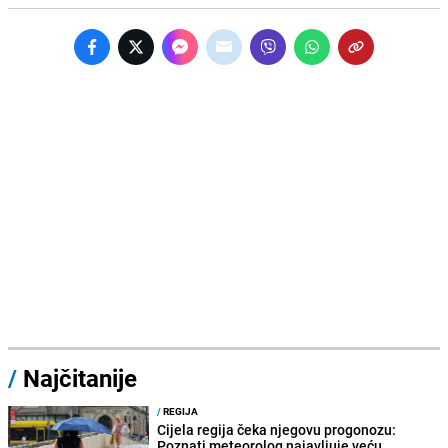
/
Najčitanije
/
REGIJA
Cijela regija čeka njegovu progonozu:
Poznati meteorolog najavljuje veću