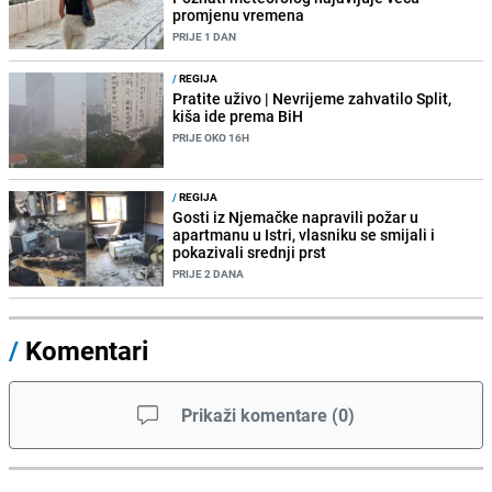
promjenu vremena
PRIJE 1 DAN
/
REGIJA
Pratite uživo | Nevrijeme zahvatilo Split,
kiša ide prema BiH
PRIJE OKO 16H
/
REGIJA
Gosti iz Njemačke napravili požar u
apartmanu u Istri, vlasniku se smijali i
pokazivali srednji prst
PRIJE 2 DANA
/
Komentari
Prikaži komentare
(
0
)