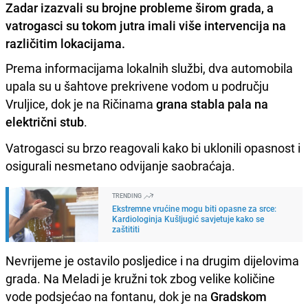
Zadar izazvali su brojne probleme širom grada, a
vatrogasci su tokom jutra imali više intervencija na
različitim lokacijama.
Prema informacijama lokalnih službi, dva automobila
upala su u šahtove prekrivene vodom u području
Vruljice, dok je na Ričinama
grana stabla pala na
električni stub
.
Vatrogasci su brzo reagovali kako bi uklonili opasnost i
osigurali nesmetano odvijanje saobraćaja.
TRENDING
Ekstremne vrućine mogu biti opasne za srce:
Kardiologinja Kušljugić savjetuje kako se
zaštititi
Nevrijeme je ostavilo posljedice i na drugim dijelovima
grada. Na Meladi je kružni tok zbog velike količine
vode podsjećao na fontanu, dok je na
Gradskom