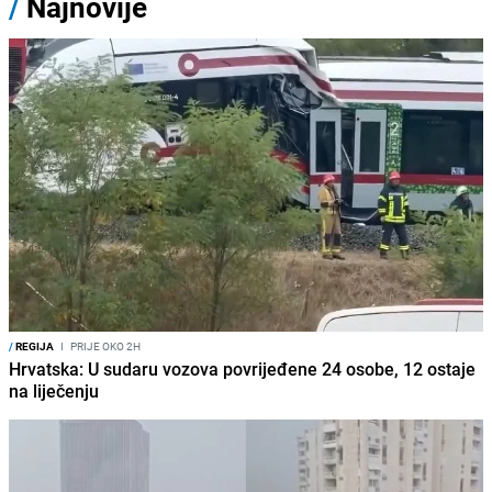
/
Najnovije
/
REGIJA
I
PRIJE OKO 2H
Hrvatska: U sudaru vozova povrijeđene 24 osobe, 12 ostaje
na liječenju