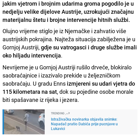
jakim vjetrom i brojnim udarima groma pogodilo je u
nedjelju velike dijelove Austrije, uzrokujući značajnu
materijalnu štetu i brojne intervencije hitnih službi.
Olujno vrijeme stiglo je iz Njemačke i zahvatio više
austrijskih pokrajina. Najteža situacija zabilježena je u
Gornjoj Austriji,
gdje su vatrogasci i druge službe imali
oko hiljadu intervencija
.
Nevrijeme je u Gornjoj Austriji rušilo drveće, blokiralo
saobraćajnice i izazivalo prekide u željezničkom
saobraćaju. U gradu Enns
izmjereni su udari vjetra do
115 kilometara na sat
, dok su pojedine osobe morale
biti spašavane iz rijeka i jezera.
TRENDING
Istraživačka novinarka objavila snimke:
Napadač pratio Dabića prije pucnjave u
Lukavici