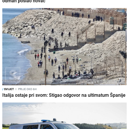
odmah poslao novac
/
SVIJET
I
PRIJE OKO 6H
Italija ostaje pri svom: Stigao odgovor na ultimatum Španije