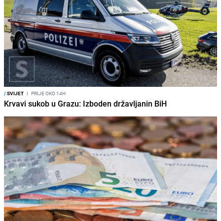
/
SVIJET
I
PRIJE OKO 14H
Krvavi sukob u Grazu: Izboden državljanin BiH