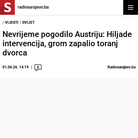
Otvor
/
VIJESTI
/
SVIJET
Nevrijeme pogodilo Austriju: Hiljade
intervencija, grom zapalio toranj
dvorca
01.06.26. 14:19
Radiosarajevo.ba
0