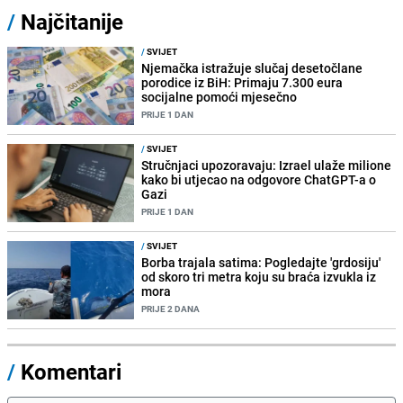
/
Najčitanije
/
SVIJET
Njemačka istražuje slučaj desetočlane
porodice iz BiH: Primaju 7.300 eura
socijalne pomoći mjesečno
PRIJE 1 DAN
/
SVIJET
Stručnjaci upozoravaju: Izrael ulaže milione
kako bi utjecao na odgovore ChatGPT-a o
Gazi
PRIJE 1 DAN
/
SVIJET
Borba trajala satima: Pogledajte 'grdosiju'
od skoro tri metra koju su braća izvukla iz
mora
PRIJE 2 DANA
/
Komentari