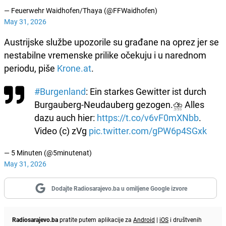
— Feuerwehr Waidhofen/Thaya (@FFWaidhofen)
May 31, 2026
Austrijske službe upozorile su građane na oprez jer se
nestabilne vremenske prilike očekuju i u narednom
periodu, piše
Krone.at
.
#Burgenland
: Ein starkes Gewitter ist durch
Burgauberg-Neudauberg gezogen.⛈️ Alles
dazu auch hier:
https://t.co/v6vF0mXNbb
.
Video (c) zVg
pic.twitter.com/gPW6p4SGxk
— 5 Minuten (@5minutenat)
May 31, 2026
Dodajte Radiosarajevo.ba u omiljene Google izvore
Radiosarajevo.ba
pratite putem aplikacije za
Android
|
iOS
i društvenih