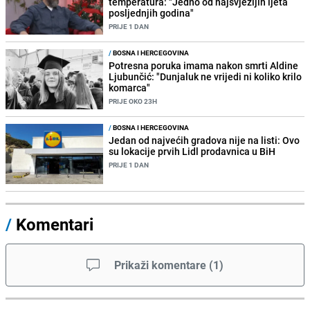
temperatura: "Jedno od najsvježijih ljeta
posljednjih godina"
PRIJE 1 DAN
/
BOSNA I HERCEGOVINA
Potresna poruka imama nakon smrti Aldine
Ljubunčić: "Dunjaluk ne vrijedi ni koliko krilo
komarca"
PRIJE OKO 23H
/
BOSNA I HERCEGOVINA
Jedan od najvećih gradova nije na listi: Ovo
su lokacije prvih Lidl prodavnica u BiH
PRIJE 1 DAN
/
Komentari
Prikaži komentare
(
1
)