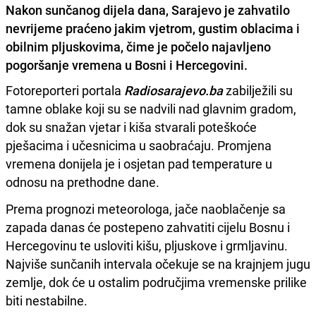
Nakon sunčanog dijela dana, Sarajevo je zahvatilo
nevrijeme praćeno jakim vjetrom, gustim oblacima i
obilnim pljuskovima, čime je počelo najavljeno
pogoršanje vremena u Bosni i Hercegovini.
Fotoreporteri portala
Radiosarajevo.ba
zabilježili su
tamne oblake koji su se nadvili nad glavnim gradom,
dok su snažan vjetar i kiša stvarali poteškoće
pješacima i učesnicima u saobraćaju. Promjena
vremena donijela je i osjetan pad temperature u
odnosu na prethodne dane.
Prema prognozi meteorologa, jače naoblačenje sa
zapada danas će postepeno zahvatiti cijelu Bosnu i
Hercegovinu te usloviti kišu, pljuskove i grmljavinu.
Najviše sunčanih intervala očekuje se na krajnjem jugu
zemlje, dok će u ostalim područjima vremenske prilike
biti nestabilne.