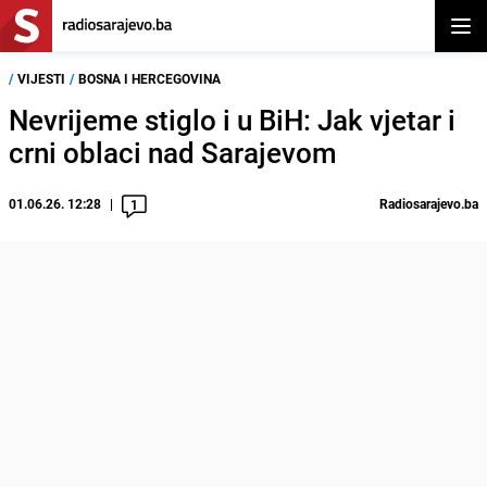
Otvor
/
VIJESTI
/
BOSNA I HERCEGOVINA
Nevrijeme stiglo i u BiH: Jak vjetar i
crni oblaci nad Sarajevom
01.06.26. 12:28
Radiosarajevo.ba
1