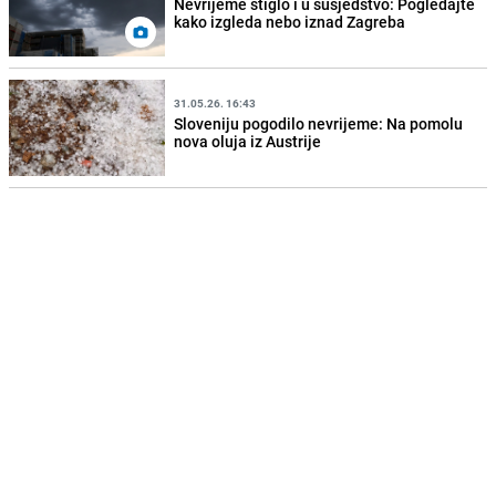
Nevrijeme stiglo i u susjedstvo: Pogledajte
kako izgleda nebo iznad Zagreba
31.05.26. 16:43
Sloveniju pogodilo nevrijeme: Na pomolu
nova oluja iz Austrije