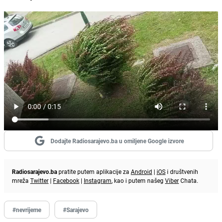
Dodajte Radiosarajevo.ba u omiljene Google izvore
Radiosarajevo.ba
pratite putem aplikacije za
Android
|
iOS
i društvenih
mreža
Twitter
|
Facebook
|
Instagram
, kao i putem našeg
Viber
Chata.
#nevrijeme
#Sarajevo