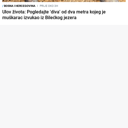
/
BOSNA I HERCEGOVINA
I
PRIJE OKO 3H
Ulov života: Pogledajte 'diva' od dva metra kojeg je
muškarac izvukao iz Bilećkog jezera