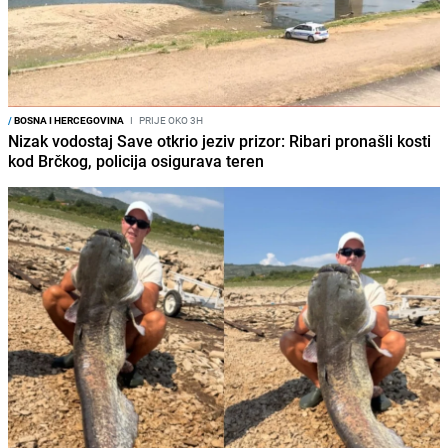
/
BOSNA I HERCEGOVINA
I
PRIJE OKO 3H
Nizak vodostaj Save otkrio jeziv prizor: Ribari pronašli kosti
kod Brčkog, policija osigurava teren