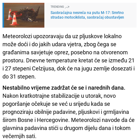
TRENDING
Saobraćajna nesreća na putu M-17: Smrtno
stradao motociklista, saobraćaj obustavljen
Meteorolozi upozoravaju da uz pljuskove lokalno
može doći i do jakih udara vjetra, zbog čega se
građanima savjetuje oprez, posebno na otvorenom
prostoru. Dnevne temperature kretat će se između 21
i 27 stepeni Celzijusa, dok će na jugu zemlje dosezati i
do 31 stepen.
Nestabilno vrijeme zadržat će se i narednih dana.
Nakon kratkotrajne stabilizacije u utorak, novo
pogoršanje očekuje se već u srijedu kada se
prognoziraju obilnije padavine, pljuskovi i grmljavina
širom Bosne i Hercegovine. Meteorolozi navode da će
glavnina padavina stići u drugom dijelu dana i tokom
večernjih sati.