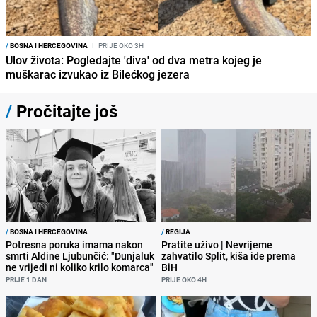
/
BOSNA I HERCEGOVINA
I
PRIJE OKO 3H
Ulov života: Pogledajte 'diva' od dva metra kojeg je
muškarac izvukao iz Bilećkog jezera
/
Pročitajte još
/
BOSNA I HERCEGOVINA
/
REGIJA
Potresna poruka imama nakon
Pratite uživo | Nevrijeme
smrti Aldine Ljubunčić: "Dunjaluk
zahvatilo Split, kiša ide prema
ne vrijedi ni koliko krilo komarca"
BiH
PRIJE 1 DAN
PRIJE OKO 4H