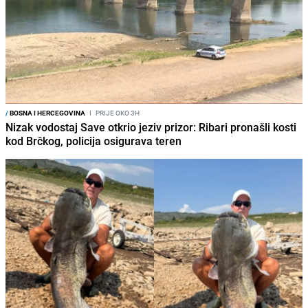
/
BOSNA I HERCEGOVINA
I
PRIJE OKO 3H
Nizak vodostaj Save otkrio jeziv prizor: Ribari pronašli kosti
kod Brčkog, policija osigurava teren