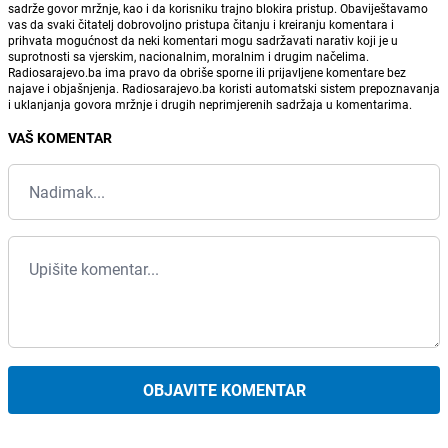
sadrže govor mržnje, kao i da korisniku trajno blokira pristup. Obaviještavamo
vas da svaki čitatelj dobrovoljno pristupa čitanju i kreiranju komentara i
prihvata mogućnost da neki komentari mogu sadržavati narativ koji je u
suprotnosti sa vjerskim, nacionalnim, moralnim i drugim načelima.
Radiosarajevo.ba ima pravo da obriše sporne ili prijavljene komentare bez
najave i objašnjenja. Radiosarajevo.ba koristi automatski sistem prepoznavanja
i uklanjanja govora mržnje i drugih neprimjerenih sadržaja u komentarima.
VAŠ KOMENTAR
OBJAVITE KOMENTAR