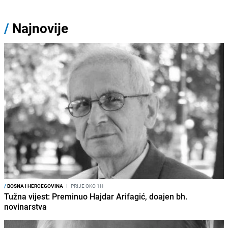
/
Najnovije
/
BOSNA I HERCEGOVINA
I
PRIJE OKO 1H
Tužna vijest: Preminuo Hajdar Arifagić, doajen bh.
novinarstva