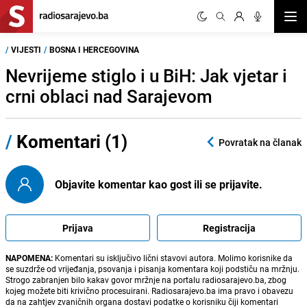
Otvor
/
VIJESTI
/
BOSNA I HERCEGOVINA
Nevrijeme stiglo i u BiH: Jak vjetar i
crni oblaci nad Sarajevom
/
Komentari (1)
Povratak na članak
Objavite komentar kao gost ili se prijavite.
Prijava
Registracija
NAPOMENA:
Komentari su isključivo lični stavovi autora. Molimo korisnike da
se suzdrže od vrijeđanja, psovanja i pisanja komentara koji podstiču na mržnju.
Strogo zabranjen bilo kakav govor mržnje na portalu radiosarajevo.ba, zbog
kojeg možete biti krivično procesuirani. Radiosarajevo.ba ima pravo i obavezu
da na zahtjev zvaničnih organa dostavi podatke o korisniku čiji komentari