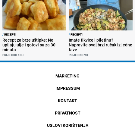
/
RECEPTI
/
RECEPTI
Recept za brze uštipke: Ne
Imate tikvice i piletinu?
upijaju ulje i gotovi su za 30
Napravite ovaj brzi ručak iz jedne
minuta
tave
PRIJE OKO 13H
PRIJE OKO 9H
MARKETING
IMPRESSUM
KONTAKT
PRIVATNOST
USLOVI KORIŠTENJA