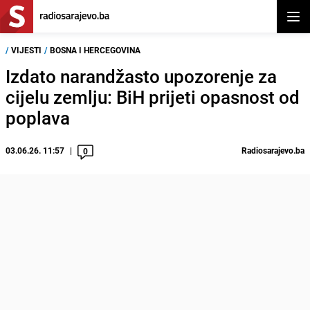
Otvor
/
VIJESTI
/
BOSNA I HERCEGOVINA
Izdato narandžasto upozorenje za
cijelu zemlju: BiH prijeti opasnost od
poplava
03.06.26. 11:57
Radiosarajevo.ba
0