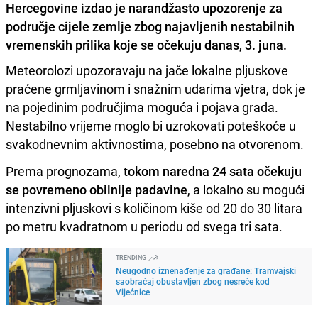
Hercegovine izdao je narandžasto upozorenje za
područje cijele zemlje zbog najavljenih nestabilnih
vremenskih prilika koje se očekuju danas, 3. juna.
Meteorolozi upozoravaju na jače lokalne pljuskove
praćene grmljavinom i snažnim udarima vjetra, dok je
na pojedinim područjima moguća i pojava grada.
Nestabilno vrijeme moglo bi uzrokovati poteškoće u
svakodnevnim aktivnostima, posebno na otvorenom.
Prema prognozama,
tokom naredna 24 sata očekuju
se povremeno obilnije padavine
, a lokalno su mogući
intenzivni pljuskovi s količinom kiše od 20 do 30 litara
po metru kvadratnom u periodu od svega tri sata.
TRENDING
Neugodno iznenađenje za građane: Tramvajski
saobraćaj obustavljen zbog nesreće kod
Vijećnice