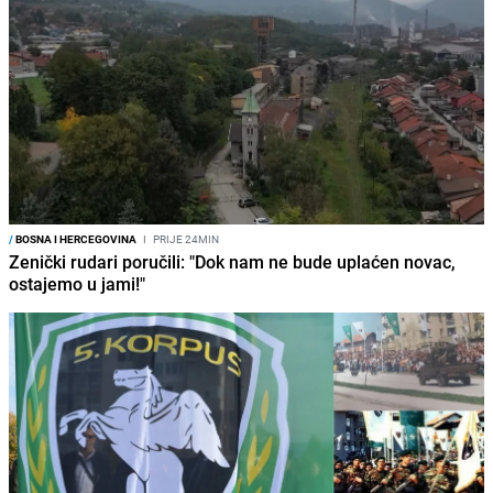
/
BOSNA I HERCEGOVINA
I
PRIJE 24MIN
Zenički rudari poručili: "Dok nam ne bude uplaćen novac,
ostajemo u jami!"