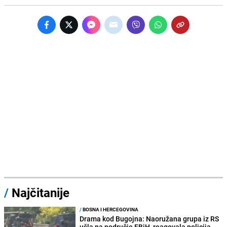
/
Najčitanije
/
BOSNA I HERCEGOVINA
Drama kod Bugojna: Naoružana grupa iz RS
ušla na područje FBiH, reagovala policija