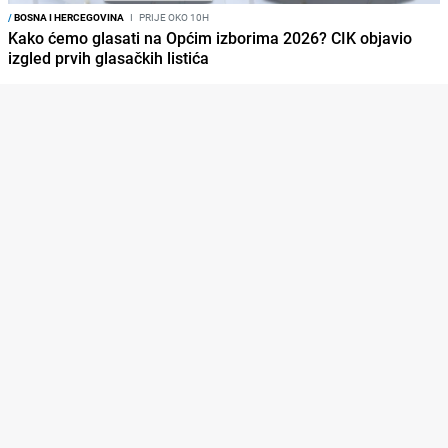
/
BOSNA I HERCEGOVINA
I
PRIJE OKO 10H
Kako ćemo glasati na Općim izborima 2026? CIK objavio
izgled prvih glasačkih listića