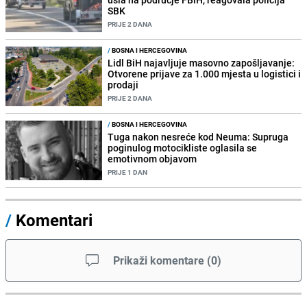
SBK
PRIJE 2 DANA
/
BOSNA I HERCEGOVINA
Lidl BiH najavljuje masovno zapošljavanje:
Otvorene prijave za 1.000 mjesta u logistici i
prodaji
PRIJE 2 DANA
/
BOSNA I HERCEGOVINA
Tuga nakon nesreće kod Neuma: Supruga
poginulog motocikliste oglasila se
emotivnom objavom
PRIJE 1 DAN
/
Komentari
Prikaži komentare
(
0
)