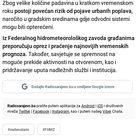
Zbog velike količine padavina u kratkom vremenskom
roku
postoji povećan rizik od pojave urbanih poplava
,
naročito u gradskim sredinama gdje odvodni sistemi
mogu biti opterećeni.
Iz Federalnog hidrometeorološkog zavoda građanima
preporučuju oprez i praćenje najnovijih vremenskih
prognoza.
Također, savjetuje se spremnost na
moguće prekide aktivnosti na otvorenom, kao i
pridržavanje uputa nadležnih službi i institucija.
Dodajte Radiosarajevo.ba u omiljene Google izvore
Radiosarajevo.ba
pratite putem aplikacije za
Android
|
iOS
i društvenih
mreža
Twitter
|
Facebook
|
Instagram
, kao i putem našeg
Viber
Chata.
#meteoalarm
#FHMZ