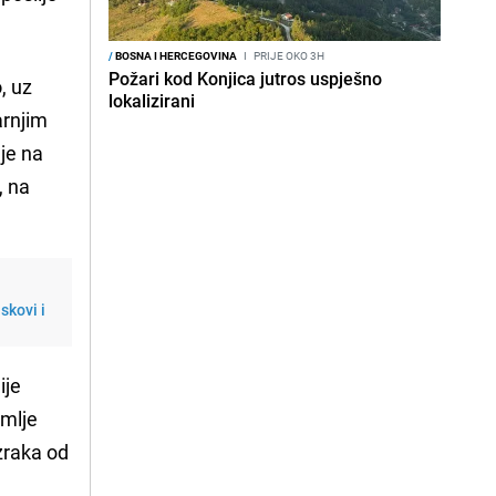
/
BOSNA I HERCEGOVINA
I
PRIJE OKO 3H
Požari kod Konjica jutros uspješno
o
, uz
lokalizirani
arnjim
je na
, na
skovi i
ije
emlje
zraka od