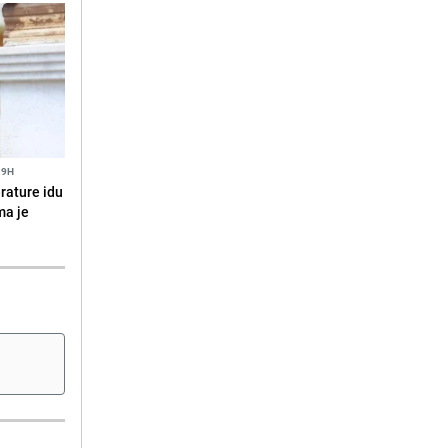
19H
erature idu
ma je