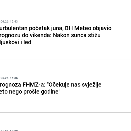
.06.26. 15:43
urbulentan početak juna, BH Meteo objavio
rognozu do vikenda: Nakon sunca stižu
ljuskovi i led
.06.26. 14:36
rognoza FHMZ-a: "Očekuje nas svježije
jeto nego prošle godine"
.06.26. 12:28