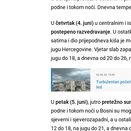
podne i tokom noći. Dnevna tempe
U
četvrtak (4. juni)
u centralnim i 
postepeno razvedravanje
. U osta
satima i dio prijepodneva kiša je 
jugu Hercegovine. Vjetar slab zapa
jugu do 18, a dnevna od 20 do 26, 
02.06.26. 15:43
Turbulentan početa
led
U
petak (5. juni)
, jutro
pretežno su
podne i tokom noći u Bosni su mogu
sjeverni i sjeverozapadni, a u ost
12 do 18, na jugu do 21, a dnevna 