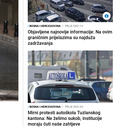
/
BOSNA I HERCEGOVINA
I
PRIJE OKO 1H
Objavljene najnovije informacije: Na ovim
graničnim prijelazima su najduža
zadržavanja
/
BOSNA I HERCEGOVINA
I
PRIJE OKO 2H
Mirni protesti autoškola Tuzlanskog
kantona: Ne želimo sukob, institucije
moraju čuti naše zahtjeve