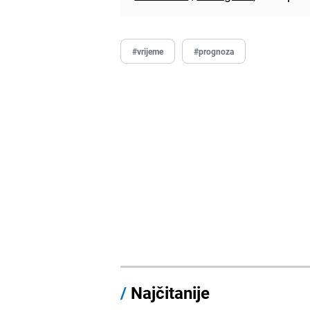
#vrijeme
#prognoza
/
Najčitanije