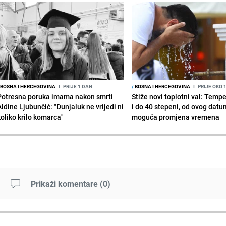
BOSNA I HERCEGOVINA
I
PRIJE 1 DAN
/
BOSNA I HERCEGOVINA
I
PRIJE OKO 
Potresna poruka imama nakon smrti
Stiže novi toplotni val: Temp
Aldine Ljubunčić: "Dunjaluk ne vrijedi ni
i do 40 stepeni, od ovog datu
koliko krilo komarca"
moguća promjena vremena
Prikaži komentare
(
0
)