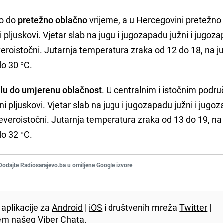
no do
pretežno oblačno
vrijeme, a u Hercegovini pretežno
pljuskovi. Vjetar slab na jugu i jugozapadu južni i jugoza
everoistočni. Jutarnja temperatura zraka od 12 do 18, na j
do 30 °C.
lu do umjerenu oblačnost
. U centralnim i istočnim podr
lni pljuskovi. Vjetar slab na jugu i jugozapadu južni i jugo
jeveroistočni. Jutarnja temperatura zraka od 13 do 19, na
do 32 °C.
Dodajte Radiosarajevo.ba u omiljene Google izvore
aplikacije za
Android
|
iOS
i društvenih mreža
Twitter
|
utem našeg
Viber
Chata.