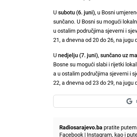
U
subotu (6. juni)
, u Bosni umjere
sunčano. U Bosni su mogući lokalni 
u ostalim područjima sjeverni i sj
21, a dnevna od 20 do 26, na jugu 
U
nedjelju (7. juni)
,
sunčano uz ma
Bosne su mogući slabi i rijetki loka
a u ostalim područjima sjeverni i s
22, a dnevna od 23 do 29, na jugu 
Radiosarajevo.ba
pratite putem 
Facebook
|
Instagram
, kao i p