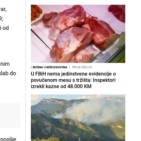
ar,
9;
i od
dnim
/
BOSNA I HERCEGOVINA
I
PRIJE OKO 2H
slab do
U FBiH nema jedinstvene evidencije o
povučenom mesu s tržišta: Inspektori
a
izrekli kazne od 48.000 KM
poslije