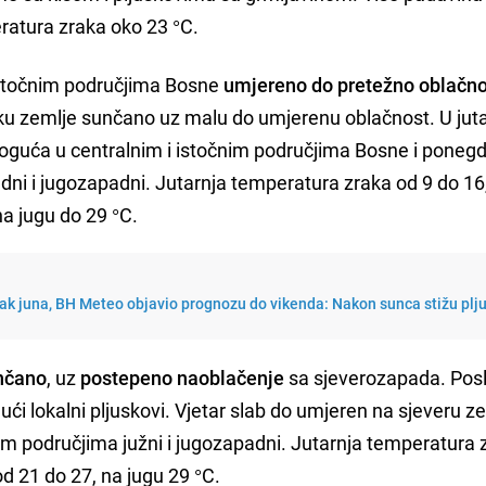
ratura zraka oko 23 °C.
istočnim područjima Bosne
umjereno do pretežno oblačn
tku zemlje sunčano uz malu do umjerenu oblačnost. U jut
moguća u centralnim i istočnim područjima Bosne i ponegd
dni i jugozapadni. Jutarnja temperatura zraka od 9 do 16
na jugu do 29 °C.
k juna, BH Meteo objavio prognozu do vikenda: Nakon sunca stižu plju
nčano
, uz
postepeno naoblačenje
sa sjeverozapada. Posl
ći lokalni pljuskovi. Vjetar slab do umjeren na sjeveru z
alim područjima južni i jugozapadni. Jutarnja temperatura 
od 21 do 27, na jugu 29 °C.