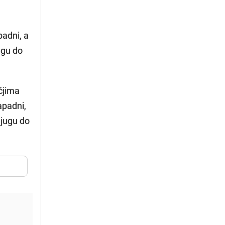
padni, a
ugu do
učjima
zapadni,
 jugu do