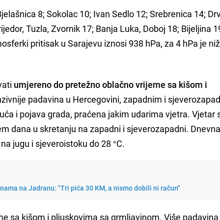
jelašnica 8; Sokolac 10; Ivan Sedlo 12; Srebrenica 14; Drv
jedor, Tuzla, Zvornik 17; Banja Luka, Doboj 18; Bijeljina 1
sferki pritisak u Sarajevu iznosi 938 hPa, za 4 hPa je niž
vati
umjereno do pretežno oblačno vrijeme sa kišom i
enzivnije padavina u Hercegovini, zapadnim i sjeverozapa
ća i pojava grada, praćena jakim udarima vjetra. Vjetar 
jem dana u skretanju na zapadni i sjeverozapadni. Dnevn
na jugu i sjeveroistoku do 28 °C.
enama na Jadranu: "Tri pića 30 KM, a nismo dobili ni račun"
me sa kišom i pljuskovima sa grmljavinom. Više padavina 