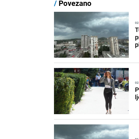
/
Povezano
02
T
p
p
02
P
l
01