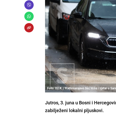
Foto: Dž.K. / Radiosarajevo.ba / Kiša i vjetar u Sar
Jutros, 3. juna u Bosni i Hercegov
zabilježeni lokalni pljuskovi.