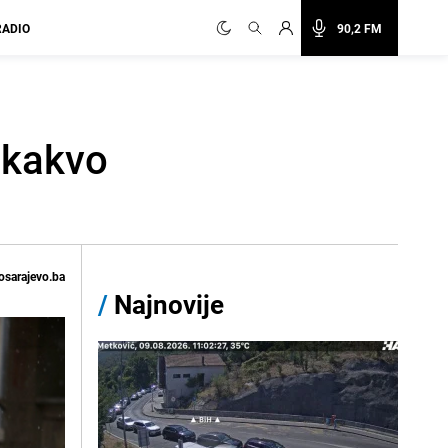
RADIO
90,2 FM
e kakvo
osarajevo.ba
/
Najnovije