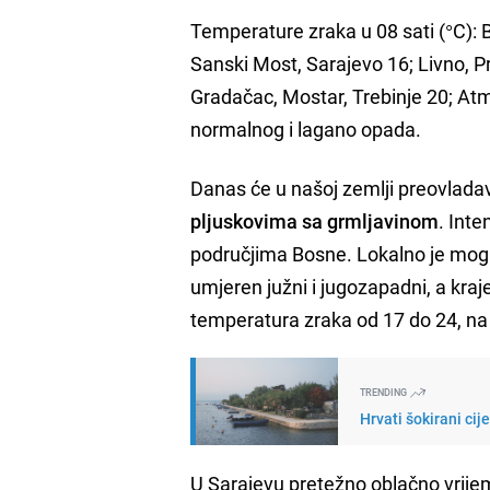
Temperature zraka u 08 sati (°C): B
Sanski Most, Sarajevo 16; Livno, Pri
Gradačac, Mostar, Trebinje 20; Atmo
normalnog i lagano opada.
Danas će u našoj zemlji preovlada
pljuskovima sa grmljavinom
. Int
područjima Bosne. Lokalno je mogu
umjeren južni i jugozapadni, a kra
temperatura zraka od 17 do 24, na 
TRENDING
Hrvati šokirani cij
U Sarajevu pretežno oblačno vrije