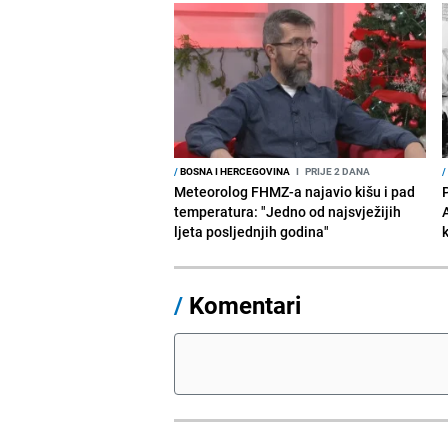
/
BOSNA I HERCEGOVINA
I
PRIJE 2 DANA
/
Meteorolog FHMZ-a najavio kišu i pad
temperatura: "Jedno od najsvježijih
ljeta posljednjih godina"
/
Komentari