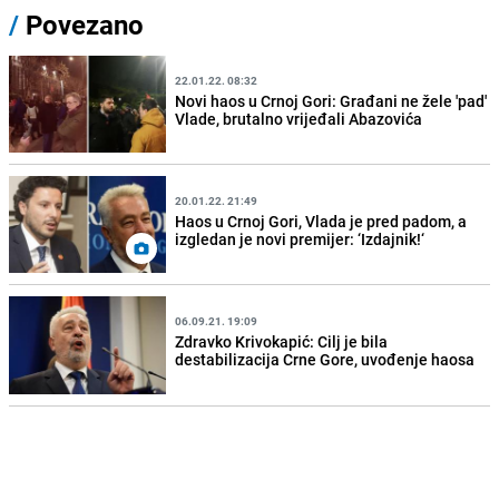
/
Povezano
22.01.22. 08:32
Novi haos u Crnoj Gori: Građani ne žele 'pad'
Vlade, brutalno vrijeđali Abazovića
20.01.22. 21:49
Haos u Crnoj Gori, Vlada je pred padom, a
izgledan je novi premijer: ‘Izdajnik!‘
06.09.21. 19:09
Zdravko Krivokapić: Cilj je bila
destabilizacija Crne Gore, uvođenje haosa