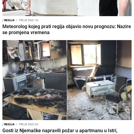
/
REGIJA
I
PRIJE OKO 1H
Meteorolog kojeg prati regija objavio novu prognozu: Nazire
se promjena vremena
/
REGIJA
I
PRIJE OKO 2H
Gosti iz Njemačke napravili požar u apartmanu u Istri,