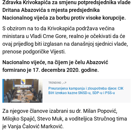
Zdravka Krivokapića za smjenu potpredsjednika vlade
Dritana Abazovića s mjesta predsjednika
Nacionalnog vijeća za borbu protiv visoke korupcije.
S obzirom na to da Krivokapića podržava većina
ministara u Vladi Crne Gore, realno je očekivati da će
ovaj prijedlog biti izglasan na današnjoj sjednici vlade,
prenose podgoričke Vijesti.
Nacionalno vijeće, na čijem je čelu Abazović
formirano je 17. decembra 2020. godine.
TRENDING
Preuranjena kampanja i zloupotreba djece: CIK
BiH izrekao kazne SNSD-u, SDP-u i PSS-u
Za njegove članove izabrani su dr. Milan Popović,
Milojko Spajić, Stevo Muk, a voditeljica Stručnog tima
je Vanja Ćalović Marković.