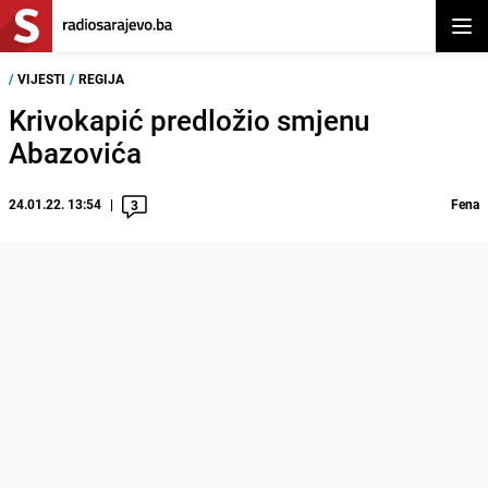
Otvor
/
VIJESTI
/
REGIJA
Krivokapić predložio smjenu
Abazovića
24.01.22. 13:54
Fena
3