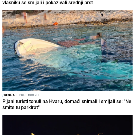
vlasniku se smijali i pokazivali srednji prst
/
REGIJA
I
PRIJE OKO 7H
Pijani turisti tonuli na Hvaru, domaći snimali i smijali se: "Ne
smite tu parkirat"