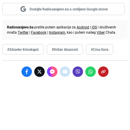
Dodajte Radiosarajevo.ba u omiljene Google izvore
Radiosarajevo.ba
pratite putem aplikacije za
Android
|
iOS
i društvenih
mreža
Twitter
|
Facebook
|
Instagram
, kao i putem našeg
Viber
Chata.
#Zdravko Krivokapić
#Dritan Abazović
#Crna Gora