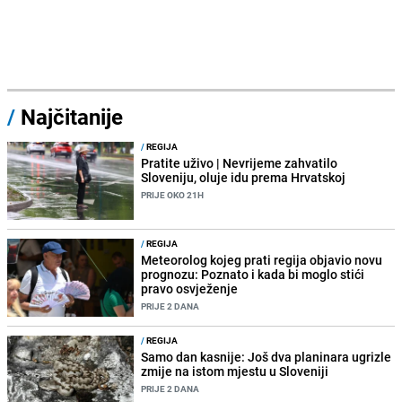
/
Najčitanije
/
REGIJA
Pratite uživo | Nevrijeme zahvatilo
Sloveniju, oluje idu prema Hrvatskoj
PRIJE OKO 21H
/
REGIJA
Meteorolog kojeg prati regija objavio novu
prognozu: Poznato i kada bi moglo stići
pravo osvježenje
PRIJE 2 DANA
/
REGIJA
Samo dan kasnije: Još dva planinara ugrizle
zmije na istom mjestu u Sloveniji
PRIJE 2 DANA