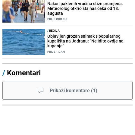
Nakon paklenih vrućina stiže promjena:
Meteorolog otkrio šta nas čeka od 18.
augusta
PRIJE OKO 8H
/
REGIJA
Objavljen grozan snimak s popularnog
kupališta na Jadranu: "Ne idite ovdje na
kupanje"
PRIJE 1 DAN
/
Komentari
Prikaži komentare
(
1
)