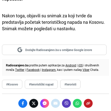
Nakon toga, objavili su snimak za koji tvrde da
predstavlja početak terorističkog napada na Kosovu.
Snimak možete pogledati u nastavku.
Dodajte Radiosarajevo.ba u omiljene Google izvore
Radiosarajevo.ba
pratite putem aplikacije za
Android
|
iOS
i društvenih
mreža
Twitter
|
Facebook
|
Instagram
, kao i putem našeg
Viber
Chata.
#Kosovo
#teroristički napad
#teroristi