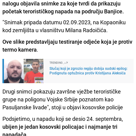
nalogu objavila snimke za koje tvrdi da prikazuju
početak terorističkog napada na području Banjice.
"Snimak pripada datumu 02.09.2023, na Kopaoniku
kod zemljišta u vlasništvu Milana Radoičića.
Ove slike predstavljaju testiranje odjeće koja je protiv
termo kamera
.
TRENDING
Slučaj koji je zgrozio regiju dobija sudski epilog:
Podignuta optužnica protiv Kristijana Aleksića
Drugi snimci pokazuju završne vježbe terorističke
grupe na poligonu Vojske Srbije poznatom kao
Pasuljanske livade", stoji u objavi kosovske policije
Podsjetimo, u napadu koji se desio 24. septembra,
ubijen je jedan kosovski policajac i najmanje tri
napadača.