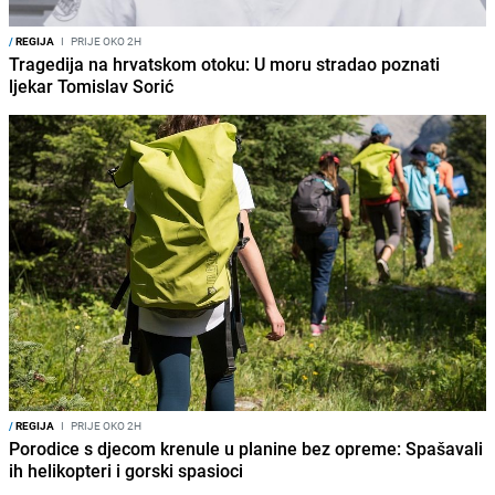
/
REGIJA
I
PRIJE OKO 2H
Tragedija na hrvatskom otoku: U moru stradao poznati
ljekar Tomislav Sorić
/
REGIJA
I
PRIJE OKO 2H
Porodice s djecom krenule u planine bez opreme: Spašavali
ih helikopteri i gorski spasioci