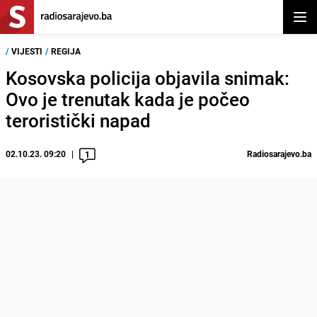
Otvor
/
VIJESTI
/
REGIJA
Kosovska policija objavila snimak:
Ovo je trenutak kada je počeo
teroristički napad
02.10.23. 09:20
Radiosarajevo.ba
1