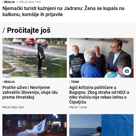
/
REGIJA
I
PRIJE OKO 16H
Njemački turisti kažnjeni na Jadranu: Žena se kupala na
balkonu, komšije ih prijavile
/
Pročitajte još
/
REGIJA
/
TEME
Pratite uživo | Nevrijeme
Agić kritizira političare u
zahvatilo Sloveniju, oluje idu
Bugojnu: Zbog straha od HDZ-a
prema Hrvatskoj
niko Vučiću nije rekao istinu o
Čipuljiću
PRIJE OKO 18H
PRIJE 1 DAN