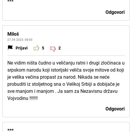
***
Odgovori
Miloš
27.09.2023. 08:00
Prijavi
5
2
Ne vidim ništa čudno u veličanju ratni i drugi zločinaca u
srpskom narodu koji istorijski veliča svoje mitove od koji
je velika večina propast za narod. Nikada se neće
probuditi iz stoljetnog sna o Velikoj Srbiji a dobijače je
sve manjom i manjom . Ja sam za Nezavisnu državu
Vojvodinu !!!!!!!
Odgovori
***