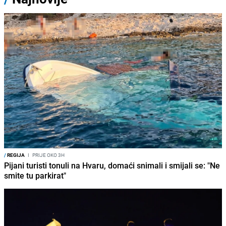
/
REGIJA
I
PRIJE OKO 3H
Pijani turisti tonuli na Hvaru, domaći snimali i smijali se: "Ne
smite tu parkirat"