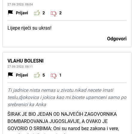
27.09.2023. 08:04
Prijavi
2
2
Lijepe riječi su ukras!
Odgovori
VLAHU BOLESNI
27.09.2023. 08:11
Prijavi
5
1
Ti jadnice nista nemas u zivotu.nikad necete imati
teslu,djokovica i jokica kao mi.bicete upamceni samo po
srebrenici ka Anka
ŠIRAK JE BIO JEDAN OD NAJVEĆIH ZAGOVORNIKA
BOMBARDOVANJA JUGOSLAVIJE, A OVAKO JE
GOVORIO O SRBIMA: Oni su narod bez zakona i vere,