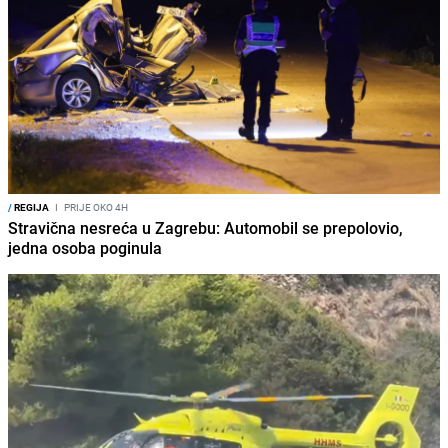
/
REGIJA
I
PRIJE OKO 4H
Stravična nesreća u Zagrebu: Automobil se prepolovio,
jedna osoba poginula