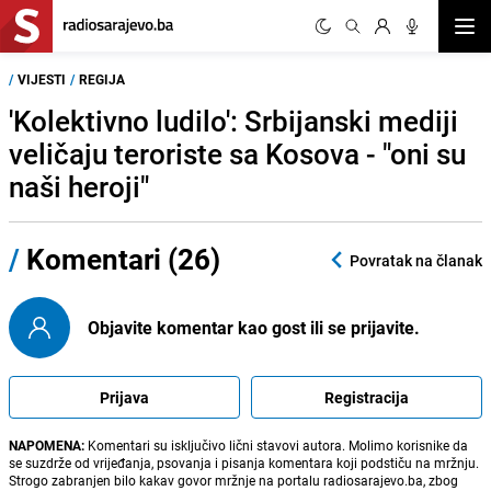
Otvor
/
VIJESTI
/
REGIJA
'Kolektivno ludilo': Srbijanski mediji
veličaju teroriste sa Kosova - "oni su
naši heroji"
/
Komentari (26)
Povratak na članak
Objavite komentar kao gost ili se prijavite.
Prijava
Registracija
NAPOMENA:
Komentari su isključivo lični stavovi autora. Molimo korisnike da
se suzdrže od vrijeđanja, psovanja i pisanja komentara koji podstiču na mržnju.
Strogo zabranjen bilo kakav govor mržnje na portalu radiosarajevo.ba, zbog