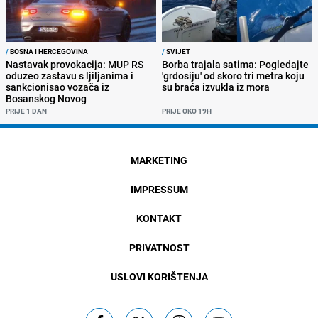
/
BOSNA I HERCEGOVINA
/
SVIJET
Nastavak provokacija: MUP RS
Borba trajala satima: Pogledajte
oduzeo zastavu s ljiljanima i
'grdosiju' od skoro tri metra koju
sankcionisao vozača iz
su braća izvukla iz mora
Bosanskog Novog
PRIJE 1 DAN
PRIJE OKO 19H
MARKETING
IMPRESSUM
KONTAKT
PRIVATNOST
USLOVI KORIŠTENJA