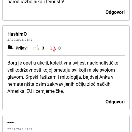
narod razbojnika i terorista!
Odgovori
HashimQ
27.09.2023. 08:12
Prijavi
3
0
Borg je opet u akciji, kolektivna svijest nacionalističke
velikodržavnosti kojoj smetaju svi koji misle svojom
glavom. Srpski fašizam i mitologija, bajdvej Anka vi
nemate ništa osim zakrvavljenih očiju zločinačkih.
Amerika, EU licemjerne čke.
Odgovori
***
27.09.2023. 09:01