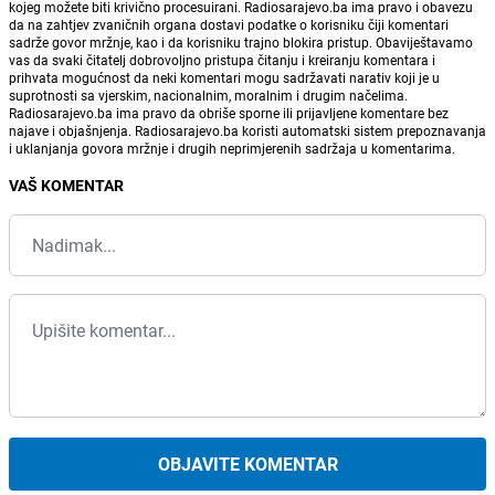
kojeg možete biti krivično procesuirani. Radiosarajevo.ba ima pravo i obavezu
da na zahtjev zvaničnih organa dostavi podatke o korisniku čiji komentari
sadrže govor mržnje, kao i da korisniku trajno blokira pristup. Obaviještavamo
vas da svaki čitatelj dobrovoljno pristupa čitanju i kreiranju komentara i
prihvata mogućnost da neki komentari mogu sadržavati narativ koji je u
suprotnosti sa vjerskim, nacionalnim, moralnim i drugim načelima.
Radiosarajevo.ba ima pravo da obriše sporne ili prijavljene komentare bez
najave i objašnjenja. Radiosarajevo.ba koristi automatski sistem prepoznavanja
i uklanjanja govora mržnje i drugih neprimjerenih sadržaja u komentarima.
VAŠ KOMENTAR
OBJAVITE KOMENTAR