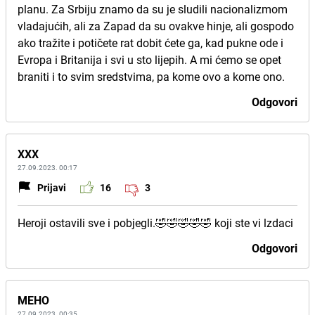
planu. Za Srbiju znamo da su je sludili nacionalizmom
vladajućih, ali za Zapad da su ovakve hinje, ali gospodo
ako tražite i potičete rat dobit ćete ga, kad pukne ode i
Evropa i Britanija i svi u sto lijepih. A mi ćemo se opet
braniti i to svim sredstvima, pa kome ovo a kome ono.
Odgovori
XXX
27.09.2023. 00:17
Prijavi
16
3
Heroji ostavili sve i pobjegli.🤣🤣🤣🤣🤣 koji ste vi lzdaci
Odgovori
MEHO
27.09.2023. 00:35