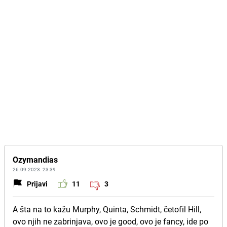
Ozymandias
26.09.2023. 23:39
Prijavi
11
3
A šta na to kažu Murphy, Quinta, Schmidt, četofil Hill,
ovo njih ne zabrinjava, ovo je good, ovo je fancy, ide po