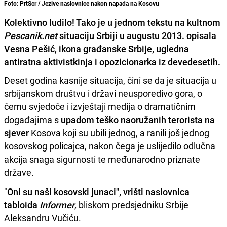
Foto: PrtScr / Jezive naslovnice nakon napada na Kosovu
Kolektivno ludilo! Tako je u jednom tekstu na kultnom
Pescanik.net
situaciju Srbiji u augustu 2013. opisala
Vesna Pešić, ikona građanske Srbije, ugledna
antiratna aktivistkinja i opozicionarka iz devedesetih.
Deset godina kasnije situacija, čini se da je situacija u
srbijanskom društvu i državi neusporedivo gora, o
čemu svjedoče i izvještaji medija o dramatičnim
događajima s
upadom teško naoružanih terorista na
sjever
Kosova koji su ubili jednog, a ranili još jednog
kosovskog policajca, nakon čega je uslijedilo odlučna
akcija snaga sigurnosti te međunarodno priznate
države.
"
Oni su naši kosovski junaci", vrišti naslovnica
tabloida
Informer
,
bliskom predsjedniku Srbije
Aleksandru Vučiću.