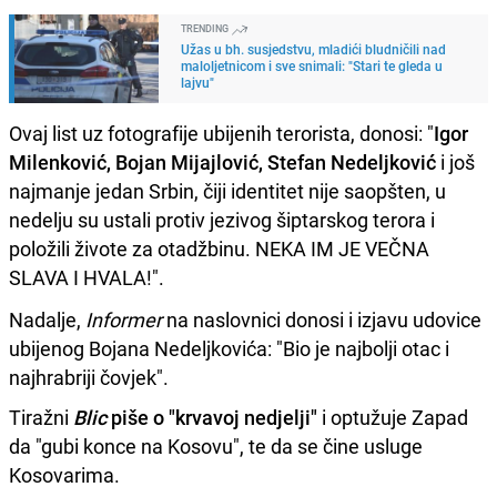
TRENDING
Užas u bh. susjedstvu, mladići bludničili nad
maloljetnicom i sve snimali: "Stari te gleda u
lajvu"
Ovaj list uz fotografije ubijenih terorista, donosi: "
Igor
Milenković, Bojan Mijajlović, Stefan Nedeljković
i još
najmanje jedan Srbin, čiji identitet nije saopšten, u
nedelju su ustali protiv jezivog šiptarskog terora i
položili živote za otadžbinu. NEKA IM JE VEČNA
SLAVA I HVALA!".
Nadalje,
Informer
na naslovnici donosi i izjavu udovice
ubijenog Bojana Nedeljkovića: "Bio je najbolji otac i
najhrabriji čovjek".
Tiražni
Blic
piše o "krvavoj nedjelji"
i optužuje Zapad
da "gubi konce na Kosovu", te da se čine usluge
Kosovarima.