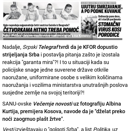
Foto: PrtScr: Jezive naslovnice nakon napada na Kosovu
Nadalje,
Srpski
Telegraf
tvrdi da je KFOR dopustio
strijeljanja Srba
i postavlja pitanja zašto je izostala
reakcija "garanta mira"?! I to u situaciji kada su
policijske snage jedne suverene države otkrile
naoružane, uniformirane osobe s velikim količinama
naoružanja i vozilima ministarstva unutrašnjih poslova
susjedne zemlje na svojoj teritoriji?!
SANU-ovske
Večernje novosti
uz fotografiju Albina
Kurtija, premijera Kosova, navode da je "dželat preko
noći zaogrnuo plašt žrtve"
.
Vesti
izvještavaju o "golgoti Srba", a list
Politika,
uz