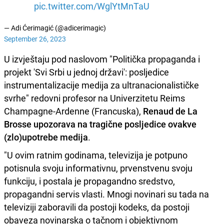
pic.twitter.com/WglYtMnTaU
— Adi Ćerimagić (@adicerimagic)
September 26, 2023
U izvještaju pod naslovom "Politička propaganda i
projekt 'Svi Srbi u jednoj državi': posljedice
instrumentalizacije medija za ultranacionalističke
svrhe" redovni profesor na Univerzitetu Reims
Champagne-Ardenne (Francuska),
Renaud de La
Brosse upozorava na tragične posljedice ovakve
(zlo)upotrebe medija
.
"U ovim ratnim godinama, televizija je potpuno
potisnula svoju informativnu, prvenstvenu svoju
funkciju, i postala je propagandno sredstvo,
propagandni servis vlasti. Mnogi novinari su tada na
televiziji zaboravili da postoji kodeks, da postoji
obaveza novinarska o tačnom i objektivnom