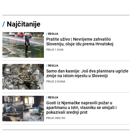
/
Najčitanije
/
REGIJA
Pratite uživo | Nevrijeme zahvatilo
Sloveniju, oluje idu prema Hrvatskoj
PRIJE 1 DAN
/
REGIJA
Samo dan kasnije: Još dva planinara ugrizle
zmije na istom mjestu u Sloveniji
PRIJE 2 DANA
/
REGIJA
Gosti iz Njemačke napravili požar u
apartmanu u Istri, vlasniku se smijali i
pokazivali srednji prst
PRIJE OKO 9H