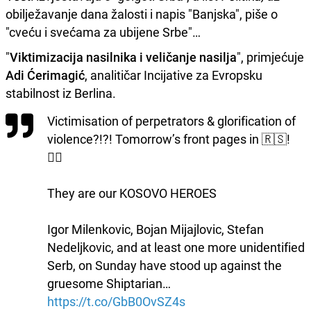
obilježavanje dana žalosti i napis "Banjska", piše o
"cveću i svećama za ubijene Srbe"…
"
Viktimizacija nasilnika i veličanje nasilja
", primjećuje
Adi Ćerimagić
, analitičar Incijative za Evropsku
stabilnost iz Berlina.
Victimisation of perpetrators & glorification of
violence?!?! Tomorrow’s front pages in 🇷🇸!
👇🏼
They are our KOSOVO HEROES
Igor Milenkovic, Bojan Mijajlovic, Stefan
Nedeljkovic, and at least one more unidentified
Serb, on Sunday have stood up against the
gruesome Shiptarian…
https://t.co/GbB0OvSZ4s