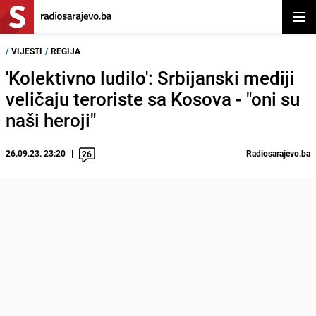
Otvor
/
VIJESTI
/
REGIJA
'Kolektivno ludilo': Srbijanski mediji
veličaju teroriste sa Kosova - "oni su
naši heroji"
26.09.23. 23:20
Radiosarajevo.ba
26