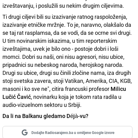
izveštavanju, i poslužili su nekim drugim ciljevima.
Ti drugi ciljevi bili su izazivanje ratnog raspoloženja,
izazivanje etničke mržnje. To je, naravno, olakšalo da
se taj rat rasplamsa, da se vodi, da se ocrne svi drugi.
U tim novinarskim iskazima, u tim reporterskim
izveštajima, uvek je bilo ono - postoje dobri i loši
momci. Dobri su naši, oni nisu agresori, nisu ubice,
pripadnici su nebeskog naroda, herojskog naroda.
Drugi su ubice, drugi su činili zločine nama, iza drugih
stoji svetska zavera, stoji Vatikan, Amerika, CIA, KGB,
masoni i ko sve ne", citira francuski profesor
Milicu
Lučić Čavić
, novinarku koja je tokom rata radila u
audio-vizuelnom sektoru u Srbiji.
Da li na Balkanu gledamo Déjà-vu?
Dodajte Radiosarajevo.ba u omiljene Google izvore