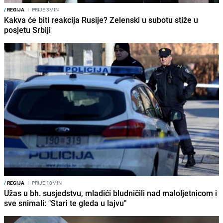
/
REGIJA
I
PRIJE 3MIN
Kakva će biti reakcija Rusije? Zelenski u subotu stiže u
posjetu Srbiji
/
REGIJA
I
PRIJE 18MIN
Užas u bh. susjedstvu, mladići bludničili nad maloljetnicom i
sve snimali: "Stari te gleda u lajvu"