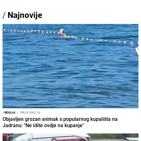
/
Najnovije
/
REGIJA
I
PRIJE OKO 1H
Objavljen grozan snimak s popularnog kupališta na
Jadranu: "Ne idite ovdje na kupanje"