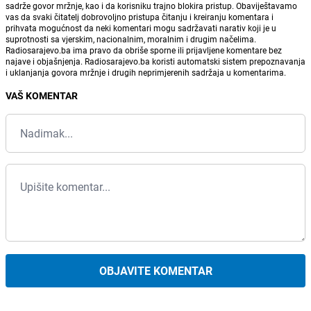
sadrže govor mržnje, kao i da korisniku trajno blokira pristup. Obaviještavamo
vas da svaki čitatelj dobrovoljno pristupa čitanju i kreiranju komentara i
prihvata mogućnost da neki komentari mogu sadržavati narativ koji je u
suprotnosti sa vjerskim, nacionalnim, moralnim i drugim načelima.
Radiosarajevo.ba ima pravo da obriše sporne ili prijavljene komentare bez
najave i objašnjenja. Radiosarajevo.ba koristi automatski sistem prepoznavanja
i uklanjanja govora mržnje i drugih neprimjerenih sadržaja u komentarima.
VAŠ KOMENTAR
OBJAVITE KOMENTAR