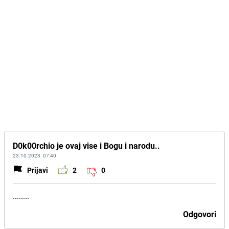
D0k00rchio je ovaj vise i Bogu i narodu..
23.10.2023. 07:40
Prijavi
2
0
........
Odgovori