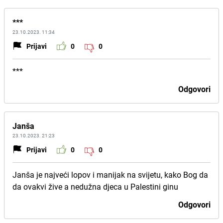
***
23.10.2023. 11:34
Prijavi
0
0
***
Odgovori
Janša
23.10.2023. 21:23
Prijavi
0
0
Janša je najveći lopov i manijak na svijetu, kako Bog da
da ovakvi žive a nedužna djeca u Palestini ginu
Odgovori