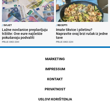
/
SVIJET
/
RECEPTI
Lažne novčanice preplavljuju
Imate tikvice i piletinu?
tržište: Ove eure najčešće
Napravite ovaj brzi ručak iz jedne
pokušavaju podvaliti
tave
PRIJE OKO 20H
PRIJE OKO 22H
MARKETING
IMPRESSUM
KONTAKT
PRIVATNOST
USLOVI KORIŠTENJA