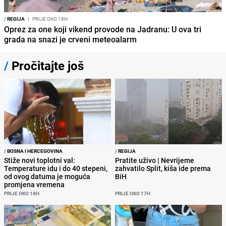
/
REGIJA
I
PRIJE OKO 18H
Oprez za one koji vikend provode na Jadranu: U ova tri
grada na snazi je crveni meteoalarm
/
Pročitajte još
/
BOSNA I HERCEGOVINA
/
REGIJA
Stiže novi toplotni val:
Pratite uživo | Nevrijeme
Temperature idu i do 40 stepeni,
zahvatilo Split, kiša ide prema
od ovog datuma je moguća
BiH
promjena vremena
PRIJE OKO 18H
PRIJE OKO 17H