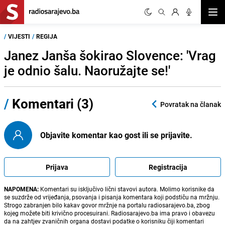
Otvor
/
VIJESTI
/
REGIJA
Janez Janša šokirao Slovence: 'Vrag
je odnio šalu. Naoružajte se!'
/
Komentari (3)
Povratak na članak
Objavite komentar kao gost ili se prijavite.
Prijava
Registracija
NAPOMENA:
Komentari su isključivo lični stavovi autora. Molimo korisnike da
se suzdrže od vrijeđanja, psovanja i pisanja komentara koji podstiču na mržnju.
Strogo zabranjen bilo kakav govor mržnje na portalu radiosarajevo.ba, zbog
kojeg možete biti krivično procesuirani. Radiosarajevo.ba ima pravo i obavezu
da na zahtjev zvaničnih organa dostavi podatke o korisniku čiji komentari