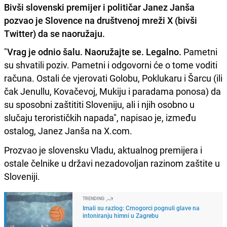
Bivši slovenski premijer i političar Janez Janša
pozvao je Slovence na društvenoj mreži X (bivši
Twitter) da se naoružaju.
"
Vrag je odnio šalu. Naoružajte se. Legalno.
Pametni
su shvatili poziv. Pametni i odgovorni će o tome voditi
računa. Ostali će vjerovati Golobu, Poklukaru i Šarcu (ili
čak Jenullu, Kovačevoj, Mukiju i paradama ponosa) da
su sposobni zaštititi Sloveniju, ali i njih osobno u
slučaju terorističkih napada", napisao je, između
ostalog, Janez Janša na X.com.
Prozvao je slovensku Vladu, aktualnog premijera i
ostale čelnike u državi nezadovoljan razinom zaštite u
Sloveniji.
TRENDING
Imali su razlog: Crnogorci pognuli glave na
intoniranju himni u Zagrebu