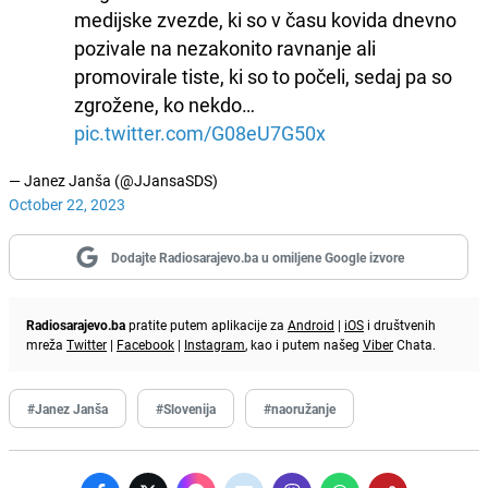
medijske zvezde, ki so v času kovida dnevno
pozivale na nezakonito ravnanje ali
promovirale tiste, ki so to počeli, sedaj pa so
zgrožene, ko nekdo…
pic.twitter.com/G08eU7G50x
— Janez Janša (@JJansaSDS)
October 22, 2023
Dodajte Radiosarajevo.ba u omiljene Google izvore
Radiosarajevo.ba
pratite putem aplikacije za
Android
|
iOS
i društvenih
mreža
Twitter
|
Facebook
|
Instagram
, kao i putem našeg
Viber
Chata.
#Janez Janša
#Slovenija
#naoružanje