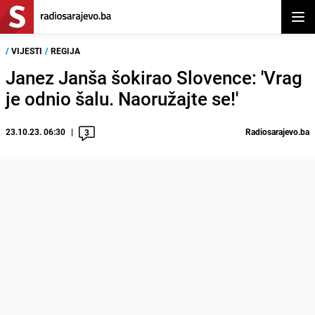
Otvor
/
VIJESTI
/
REGIJA
Janez Janša šokirao Slovence: 'Vrag
je odnio šalu. Naoružajte se!'
23.10.23. 06:30
Radiosarajevo.ba
3