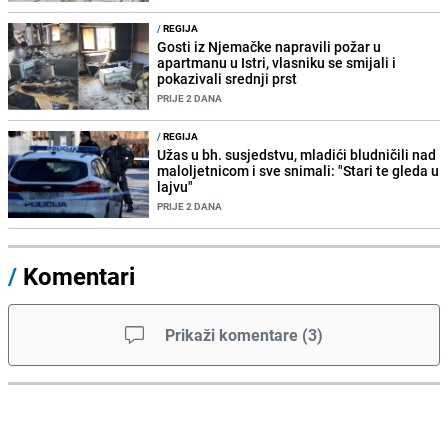
/
REGIJA
Gosti iz Njemačke napravili požar u
apartmanu u Istri, vlasniku se smijali i
pokazivali srednji prst
PRIJE 2 DANA
/
REGIJA
Užas u bh. susjedstvu, mladići bludničili nad
maloljetnicom i sve snimali: "Stari te gleda u
lajvu"
PRIJE 2 DANA
/
Komentari
Prikaži komentare
(
3
)