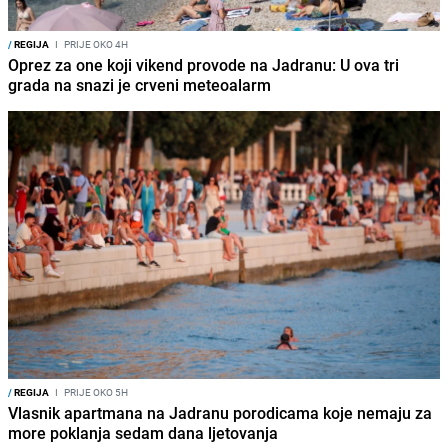
/
REGIJA
I
PRIJE OKO 4H
Oprez za one koji vikend provode na Jadranu: U ova tri
grada na snazi je crveni meteoalarm
/
REGIJA
I
PRIJE OKO 5H
Vlasnik apartmana na Jadranu porodicama koje nemaju za
more poklanja sedam dana ljetovanja