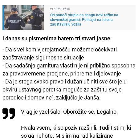
21.10.23. 12:10
Od ponoći stupio na snagu novi režim na
slovenskoj granici: Policajci na terenu,
zaustavljaju vozila
I danas su pismenima barem tri stvari jasne:
- Da s velikom vjerojatnošću možemo očekivati ​​
zaoštravanje sigurnosne situacije
- Da sadašnja garnitura vlasti nije ni približno sposobna
za pravovremene procjene, pripreme i djelovanje
- Da je stoga svako pravo i dužan učiniti sve što je u
okviru ustavnog poretka moguće za zaštitu svoje
porodice i domovine", zaključio je Janša.
Vrag je vzel šalo. Oborožite se. Legalno.
Hvala vsem, ki so poziv razširili. Tudi tistim, ki
so ga nehote. Mislim na radikalizirane