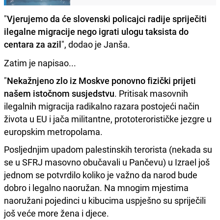
"
Vjerujemo da će slovenski policajci radije spriječiti
ilegalne migracije nego igrati ulogu taksista do
centara za azil
", dodao je Janša.
Zatim je napisao...
"
Nekažnjeno zlo iz Moskve ponovno fizički prijeti
našem istočnom susjedstvu
. Pritisak masovnih
ilegalnih migracija radikalno razara postojeći način
života u EU i jača militantne, prototerorističke jezgre u
europskim metropolama.
Posljednjim upadom palestinskih terorista (nekada su
se u SFRJ masovno obučavali u Pančevu) u Izrael još
jednom se potvrdilo koliko je važno da narod bude
dobro i legalno naoružan. Na mnogim mjestima
naoružani pojedinci u kibucima uspješno su spriječili
još veće more žena i djece.