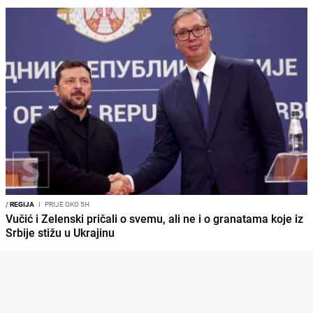
/
REGIJA
I
PRIJE OKO 5H
Vučić i Zelenski pričali o svemu, ali ne i o granatama koje iz
Srbije stižu u Ukrajinu