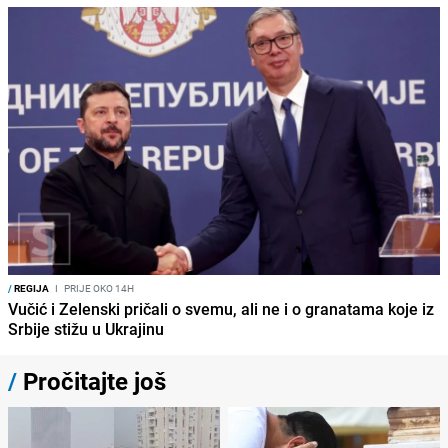
/
REGIJA
I
PRIJE OKO 14H
Vučić i Zelenski pričali o svemu, ali ne i o granatama koje iz
Srbije stižu u Ukrajinu
/
Pročitajte još