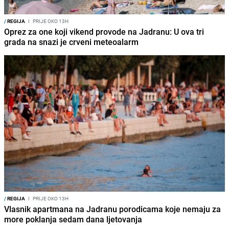
/
REGIJA
I
PRIJE OKO 13H
Oprez za one koji vikend provode na Jadranu: U ova tri
grada na snazi je crveni meteoalarm
/
REGIJA
I
PRIJE OKO 13H
Vlasnik apartmana na Jadranu porodicama koje nemaju za
more poklanja sedam dana ljetovanja