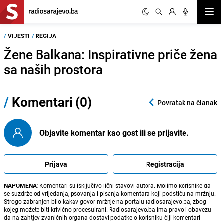
Otvor
/
VIJESTI
/
REGIJA
Žene Balkana: Inspirativne priče žena
sa naših prostora
/
Komentari (0)
Povratak na članak
Objavite komentar kao gost ili se prijavite.
Prijava
Registracija
NAPOMENA:
Komentari su isključivo lični stavovi autora. Molimo korisnike da
se suzdrže od vrijeđanja, psovanja i pisanja komentara koji podstiču na mržnju.
Strogo zabranjen bilo kakav govor mržnje na portalu radiosarajevo.ba, zbog
kojeg možete biti krivično procesuirani. Radiosarajevo.ba ima pravo i obavezu
da na zahtjev zvaničnih organa dostavi podatke o korisniku čiji komentari