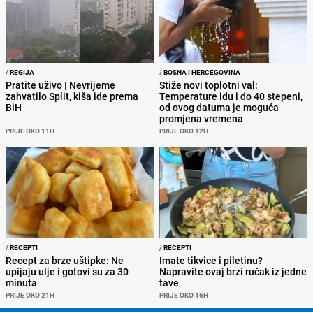
/
REGIJA
/
BOSNA I HERCEGOVINA
Pratite uživo | Nevrijeme
Stiže novi toplotni val:
zahvatilo Split, kiša ide prema
Temperature idu i do 40 stepeni,
BiH
od ovog datuma je moguća
promjena vremena
PRIJE OKO 11H
PRIJE OKO 12H
/
RECEPTI
/
RECEPTI
Recept za brze uštipke: Ne
Imate tikvice i piletinu?
upijaju ulje i gotovi su za 30
Napravite ovaj brzi ručak iz jedne
minuta
tave
PRIJE OKO 21H
PRIJE OKO 16H