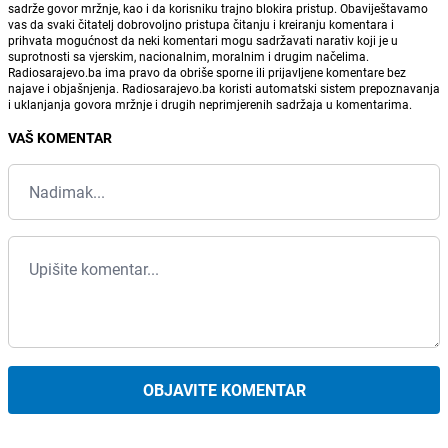
sadrže govor mržnje, kao i da korisniku trajno blokira pristup. Obaviještavamo
vas da svaki čitatelj dobrovoljno pristupa čitanju i kreiranju komentara i
prihvata mogućnost da neki komentari mogu sadržavati narativ koji je u
suprotnosti sa vjerskim, nacionalnim, moralnim i drugim načelima.
Radiosarajevo.ba ima pravo da obriše sporne ili prijavljene komentare bez
najave i objašnjenja. Radiosarajevo.ba koristi automatski sistem prepoznavanja
i uklanjanja govora mržnje i drugih neprimjerenih sadržaja u komentarima.
VAŠ KOMENTAR
OBJAVITE KOMENTAR