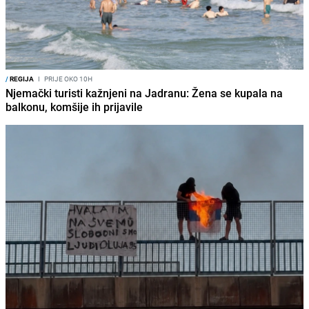
/
REGIJA
I
PRIJE OKO 10H
Njemački turisti kažnjeni na Jadranu: Žena se kupala na
balkonu, komšije ih prijavile