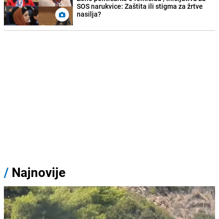
SOS narukvice: Zaštita ili stigma za žrtve
nasilja?
/
Najnovije