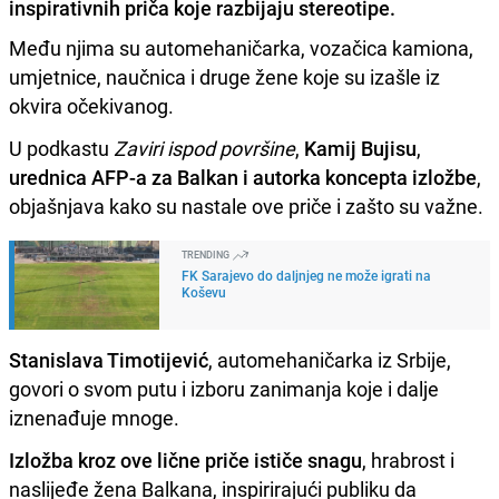
inspirativnih priča koje razbijaju stereotipe.
Među njima su automehaničarka, vozačica kamiona,
umjetnice, naučnica i druge žene koje su izašle iz
okvira očekivanog.
U podkastu
Zaviri ispod površine
,
Kamij Bujisu
,
urednica AFP-a za Balkan i autorka koncepta izložbe
,
objašnjava kako su nastale ove priče i zašto su važne.
TRENDING
FK Sarajevo do daljnjeg ne može igrati na
Koševu
Stanislava Timotijević
, automehaničarka iz Srbije,
govori o svom putu i izboru zanimanja koje i dalje
iznenađuje mnoge.
Izložba kroz ove lične priče ističe snagu
, hrabrost i
naslijeđe žena Balkana, inspirirajući publiku da