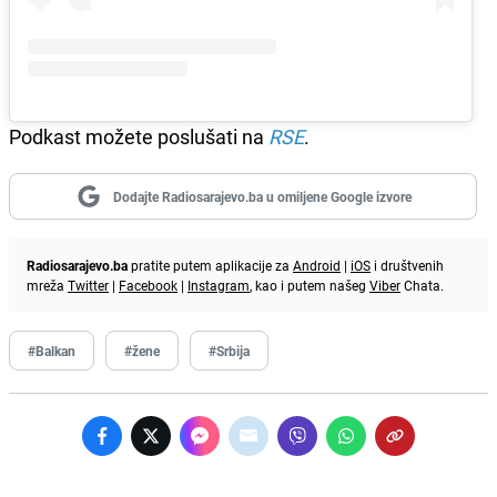
Podkast možete poslušati na
RSE
.
Dodajte Radiosarajevo.ba u omiljene Google izvore
Radiosarajevo.ba
pratite putem aplikacije za
Android
|
iOS
i društvenih
mreža
Twitter
|
Facebook
|
Instagram
, kao i putem našeg
Viber
Chata.
#Balkan
#žene
#Srbija