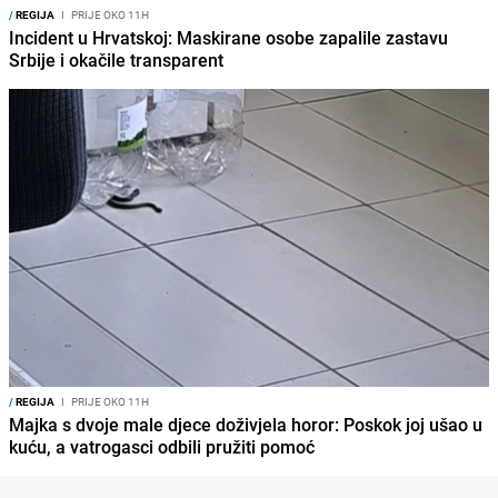
/
REGIJA
I
PRIJE OKO 11H
Incident u Hrvatskoj: Maskirane osobe zapalile zastavu
Srbije i okačile transparent
/
REGIJA
I
PRIJE OKO 11H
Majka s dvoje male djece doživjela horor: Poskok joj ušao u
kuću, a vatrogasci odbili pružiti pomoć