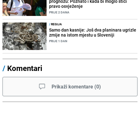
prognozu: Poznato i kada bi moglo stići
pravo osvježenje
PRIJE 2 DANA
/
REGIJA
Samo dan kasnije: Još dva planinara ugrizle
zmije na istom mjestu u Sloveniji
PRIJE 1 DAN
/
Komentari
Prikaži komentare
(
0
)