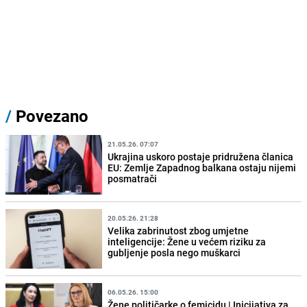
/
Povezano
21.05.26. 07:07
Ukrajina uskoro postaje pridružena članica
EU: Zemlje Zapadnog balkana ostaju nijemi
posmatrači
20.05.26. 21:28
Velika zabrinutost zbog umjetne
inteligencije: Žene u većem riziku za
gubljenje posla nego muškarci
06.05.26. 15:00
Žene političarke o femicidu | Inicijativa za