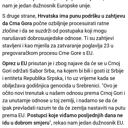
nam je jedan dužnosnik Europske unije.
S druge strane,
Hrvatska ima punu podršku u zahtjevu
da Crna Gora
počne ozbiljnije procesuirati ratne
zločine i da se suzdrži od postupaka koji mogu
narušavati dobrosusjedske odnose. Ti su zahtjevi
stavljeni i kao mjerila za zatvaranje poglavlja 23 u
pregovaračkom procesu Crne Gore s EU.
Oprez u EU
prisutan je i zbog najave da će se u Crnoj
Gori održati Sabor Srba, na kojem bi bili i gosti iz Srbije
i entiteta Republika Srpska, i to uz vrijeme kada se
obilježava godišnjica genocida u Srebrenici. "Ovo je
očito novi trenutak u našem odnosu prema Crnoj Gori i
za unutarnje odnose u toj zemlji, i nadamo se da će
ipak prevladati razum te da će zemlja nastaviti na putu
prema EU.
Postupci koje viđamo posljednjih dana ne
idu u dobrom smjeru
", rekao nam jedan dužnosnik EU.