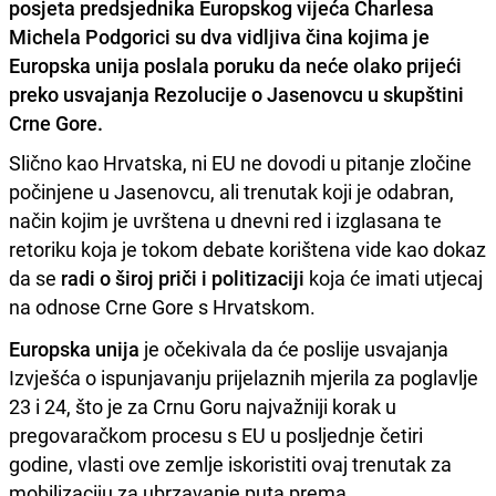
posjeta predsjednika Europskog vijeća Charlesa
Michela Podgorici su dva vidljiva čina kojima je
Europska unija poslala poruku da neće olako prijeći
preko usvajanja Rezolucije o Jasenovcu u skupštini
Crne Gore.
Slično kao Hrvatska, ni EU ne dovodi u pitanje zločine
počinjene u Jasenovcu, ali trenutak koji je odabran,
način kojim je uvrštena u dnevni red i izglasana te
retoriku koja je tokom debate korištena vide kao dokaz
da se
radi o široj priči i politizaciji
koja će imati utjecaj
na odnose Crne Gore s Hrvatskom.
Europska unija
je očekivala da će poslije usvajanja
Izvješća o ispunjavanju prijelaznih mjerila za poglavlje
23 i 24, što je za Crnu Goru najvažniji korak u
pregovaračkom procesu s EU u posljednje četiri
godine, vlasti ove zemlje iskoristiti ovaj trenutak za
mobilizaciju za ubrzavanje puta prema