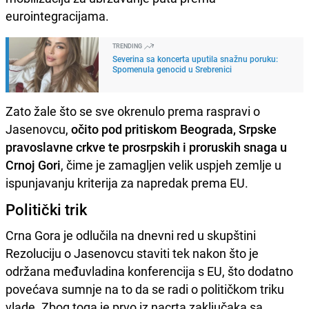
eurointegracijama.
TRENDING
Severina sa koncerta uputila snažnu poruku:
Spomenula genocid u Srebrenici
Zato žale što se sve okrenulo prema raspravi o
Jasenovcu,
očito pod pritiskom Beograda, Srpske
pravoslavne crkve te prosrpskih i proruskih snaga u
Crnoj Gori
, čime je zamagljen velik uspjeh zemlje u
ispunjavanju kriterija za napredak prema EU.
Politički trik
Crna Gora je odlučila na dnevni red u skupštini
Rezoluciju o Jasenovcu staviti tek nakon što je
održana međuvladina konferencija s EU, što dodatno
povećava sumnje na to da se radi o političkom triku
vlade. Zbog toga je prvo iz nacrta zaključaka sa