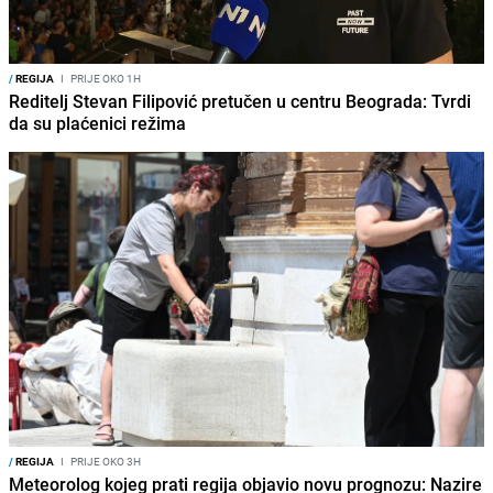
/
REGIJA
I
PRIJE OKO 1H
Reditelj Stevan Filipović pretučen u centru Beograda: Tvrdi
da su plaćenici režima
/
REGIJA
I
PRIJE OKO 3H
Meteorolog kojeg prati regija objavio novu prognozu: Nazire