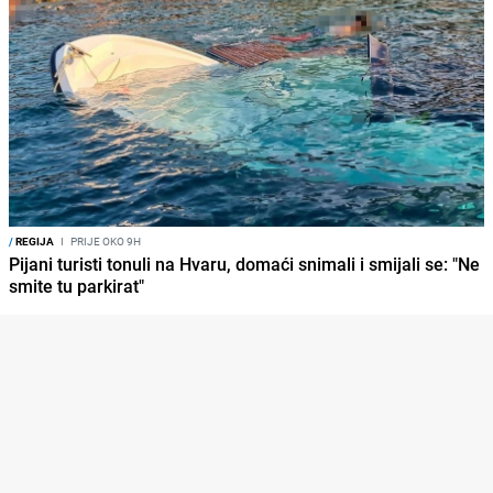
/
REGIJA
I
PRIJE OKO 9H
Pijani turisti tonuli na Hvaru, domaći snimali i smijali se: "Ne
smite tu parkirat"