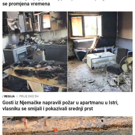
se promjena vremena
/
REGIJA
I
PRIJE OKO 5H
Gosti iz Njemačke napravili požar u apartmanu u Istri,
vlasniku se smijali i pokazivali srednji prst