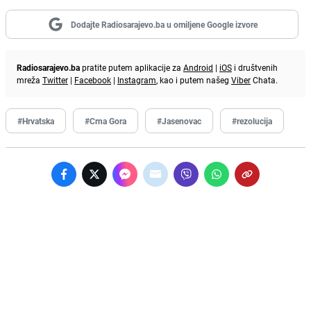
Dodajte Radiosarajevo.ba u omiljene Google izvore
Radiosarajevo.ba
pratite putem aplikacije za
Android
|
iOS
i društvenih
mreža
Twitter
|
Facebook
|
Instagram
, kao i putem našeg
Viber
Chata.
#Hrvatska
#Crna Gora
#Jasenovac
#rezolucija