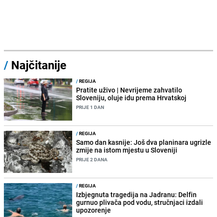
/
Najčitanije
/
REGIJA
Pratite uživo | Nevrijeme zahvatilo
Sloveniju, oluje idu prema Hrvatskoj
PRIJE 1 DAN
/
REGIJA
Samo dan kasnije: Još dva planinara ugrizle
zmije na istom mjestu u Sloveniji
PRIJE 2 DANA
/
REGIJA
Izbjegnuta tragedija na Jadranu: Delfin
gurnuo plivača pod vodu, stručnjaci izdali
upozorenje