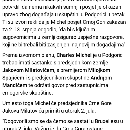
potvrdili da nema nikakvih sumnji i posjet je otkazan
upravo zbog događaja u skupštini u Podgorici u petak.
Ti su izvori rekli da je Michel posjet Crnoj Gori zakazan
za 2. i 3. srpnja odgodio, "da bi s ključnim
sugovornicima u zemlji osigurao uspješne razgovore,
koji ne bi trebali biti zasjenjeni najnovijim događajima".
Prema izvornom planu,
Charles Michel
je u Podgorici
trebao imati sastanke s predsjednikom zemlje
Jakovom Milatovićem
, s premijerom
Milojkom
Spajićem
i s predsjednikom skupštine
Andrijom
Mandićem
te održati govor pred zastupnicima
crnogorske skupštine.
Umjesto toga Michel će predsjednika Crne Gore
Jakova Milatovića primiti u utorak 2. jula.
"Dogovorili smo se da ćemo se sastati u Bruxellesu u
utorak 2. jula. Važno je da Crna Gora ostane