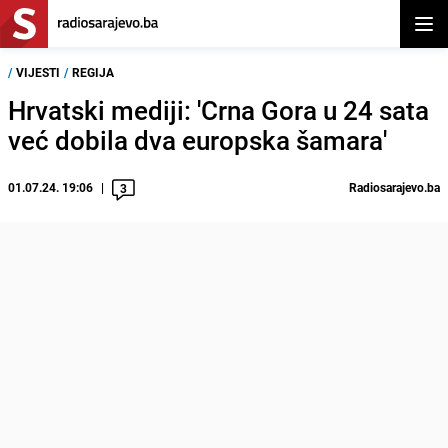
Otvor
/
VIJESTI
/
REGIJA
Hrvatski mediji: 'Crna Gora u 24 sata
već dobila dva europska šamara'
01.07.24. 19:06
Radiosarajevo.ba
3