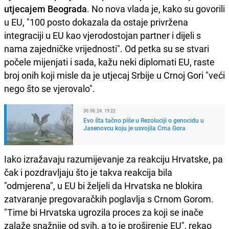
utjecajem Beograda
. No nova vlada je, kako su govorili
u EU, "100 posto dokazala da ostaje privržena
integraciji u EU kao vjerodostojan partner i dijeli s
nama zajedničke vrijednosti". Od petka su se stvari
počele mijenjati i sada, kažu neki diplomati EU, raste
broj onih koji misle da je utjecaj Srbije u Crnoj Gori "veći
nego što se vjerovalo".
30.06.24. 19:22
Evo šta tačno piše u Rezoluciji o genocidu u
Jasenovcu koju je usvojila Crna Gora
Iako izražavaju razumijevanje za reakciju Hrvatske, pa
čak i pozdravljaju što je takva reakcija bila
"odmjerena", u EU bi željeli da Hrvatska ne blokira
zatvaranje pregovaračkih poglavlja s Crnom Gorom.
"Time bi Hrvatska ugrozila proces za koji se inače
zalaže snažnije od svih, a to je proširenje EU", rekao