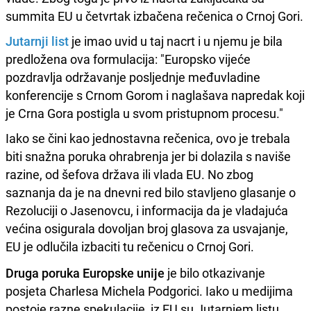
summita EU u četvrtak izbačena rečenica o Crnoj Gori.
Jutarnji list
je imao uvid u taj nacrt i u njemu je bila
predložena ova formulacija: "Europsko vijeće
pozdravlja održavanje posljednje međuvladine
konferencije s Crnom Gorom i naglašava napredak koji
je Crna Gora postigla u svom pristupnom procesu."
Iako se čini kao jednostavna rečenica, ovo je trebala
biti snažna poruka ohrabrenja jer bi dolazila s naviše
razine, od šefova država ili vlada EU. No zbog
saznanja da je na dnevni red bilo stavljeno glasanje o
Rezoluciji o Jasenovcu, i informacija da je vladajuća
većina osigurala dovoljan broj glasova za usvajanje,
EU je odlučila izbaciti tu rečenicu o Crnoj Gori.
Druga poruka Europske unije
je bilo otkazivanje
posjeta Charlesa Michela Podgorici. Iako u medijima
postoje razne spekulacije, iz EU su Jutarnjem listu