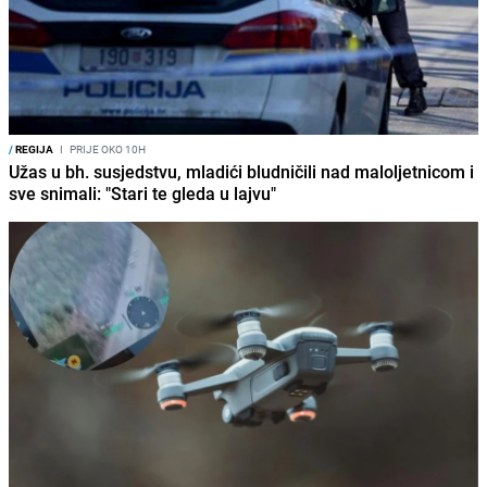
/
REGIJA
I
PRIJE OKO 10H
Užas u bh. susjedstvu, mladići bludničili nad maloljetnicom i
sve snimali: "Stari te gleda u lajvu"