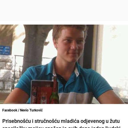
Facebook / Nevio Turković
Prisebnošću i stručnošću mladića odjevenog u žutu