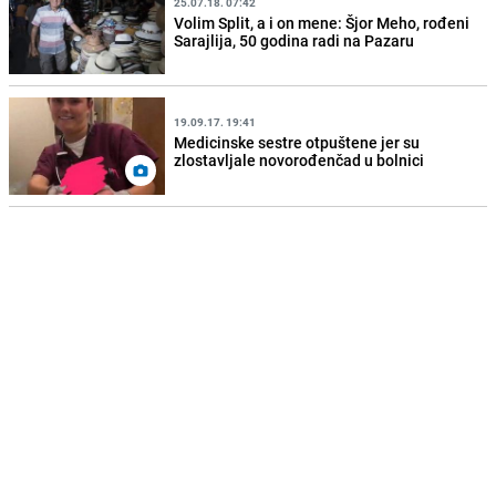
25.07.18. 07:42
Volim Split, a i on mene: Šjor Meho, rođeni
Sarajlija, 50 godina radi na Pazaru
19.09.17. 19:41
Medicinske sestre otpuštene jer su
zlostavljale novorođenčad u bolnici