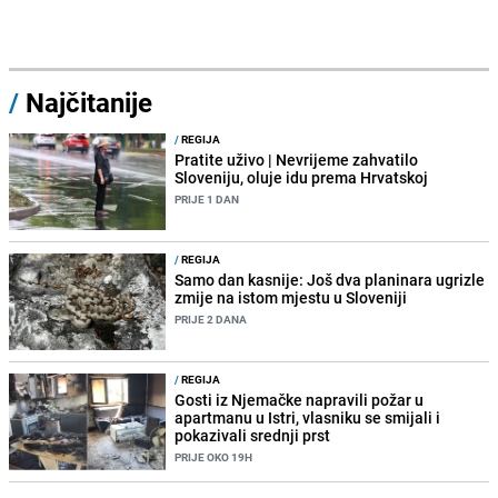
/
Najčitanije
/
REGIJA
Pratite uživo | Nevrijeme zahvatilo
Sloveniju, oluje idu prema Hrvatskoj
PRIJE 1 DAN
/
REGIJA
Samo dan kasnije: Još dva planinara ugrizle
zmije na istom mjestu u Sloveniji
PRIJE 2 DANA
/
REGIJA
Gosti iz Njemačke napravili požar u
apartmanu u Istri, vlasniku se smijali i
pokazivali srednji prst
PRIJE OKO 19H