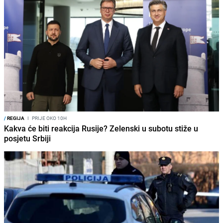
/
REGIJA
I
PRIJE OKO 10H
Kakva će biti reakcija Rusije? Zelenski u subotu stiže u
posjetu Srbiji