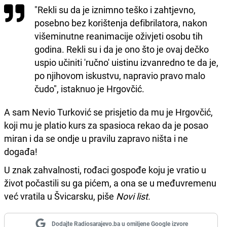
"Rekli su da je iznimno teško i zahtjevno,
posebno bez korištenja defibrilatora, nakon
višeminutne reanimacije oživjeti osobu tih
godina. Rekli su i da je ono što je ovaj dečko
uspio učiniti 'ručno' uistinu izvanredno te da je,
po njihovom iskustvu, napravio pravo malo
čudo", istaknuo je Hrgovčić.
A sam Nevio Turković se prisjetio da mu je Hrgovčić,
koji mu je platio kurs za spasioca rekao da je posao
miran i da se ondje u pravilu zapravo ništa i ne
događa!
U znak zahvalnosti, rođaci gospođe koju je vratio u
život počastili su ga pićem, a ona se u međuvremenu
već vratila u Švicarsku, piše
Novi list.
Dodajte Radiosarajevo.ba u omiljene Google izvore