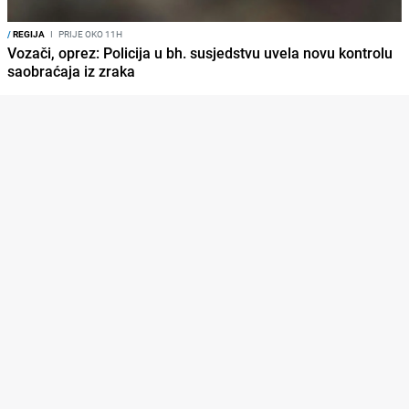
/
REGIJA
I
PRIJE OKO 11H
Vozači, oprez: Policija u bh. susjedstvu uvela novu kontrolu
saobraćaja iz zraka