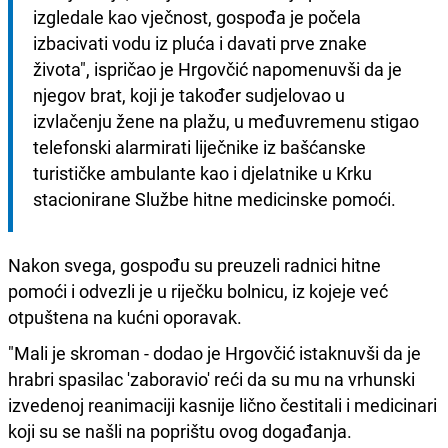
izgledale kao vječnost, gospođa je počela 
izbacivati vodu iz pluća i davati prve znake 
života", ispričao je Hrgovčić napomenuvši da je 
njegov brat, koji je također sudjelovao u 
izvlačenju žene na plažu, u međuvremenu stigao 
telefonski alarmirati liječnike iz bašćanske 
turističke ambulante kao i djelatnike u Krku 
stacionirane Službe hitne medicinske pomoći.
Nakon svega, gospođu su preuzeli radnici hitne
pomoći i odvezli je u riječku bolnicu, iz kojeje već
otpuštena na kućni oporavak.
"Mali je skroman - dodao je Hrgovčić istaknuvši da je
hrabri spasilac 'zaboravio' reći da su mu na vrhunski
izvedenoj reanimaciji kasnije lično čestitali i medicinari
koji su se našli na poprištu ovog događanja.