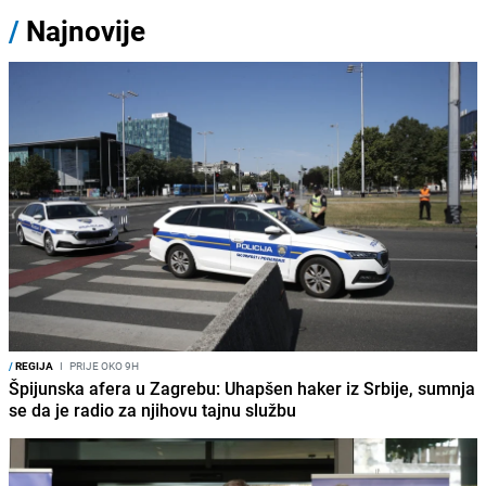
/
Najnovije
/
REGIJA
I
PRIJE OKO 9H
Špijunska afera u Zagrebu: Uhapšen haker iz Srbije, sumnja
se da je radio za njihovu tajnu službu