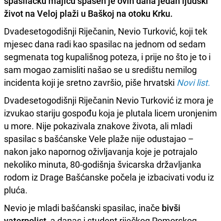
spasilačku majicu
spašen je ovih dana jedan ljudski
život
na Veloj plaži u Baškoj na otoku
Krku
.
Dvadesetogodišnji Riječanin, Nevio Turković, koji tek
mjesec dana radi kao spasilac na jednom od sedam
segmenata tog kupališnog poteza, i prije no što je to i
sam mogao zamisliti našao se u središtu nemilog
incidenta koji je sretno završio, piše hrvatski
Novi list.
Dvadesetogodišnji Riječanin Nevio Turković iz mora je
izvukao stariju gospođu koja je plutala licem uronjenim
u more. Nije pokazivala znakove života, ali mladi
spasilac s bašćanske Vele plaže nije odustajao –
nakon jako napornog oživljavanja koje je potrajalo
nekoliko minuta, 80-godišnja švicarska državljanka
rodom iz Drage Bašćanske počela je izbacivati vodu iz
pluća.
Nevio je mladi bašćanski spasilac, inače
bivši
vaterpolist
, a danas i student riječkog Pomorskog