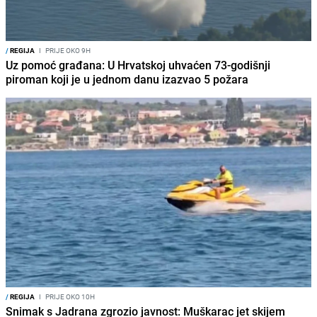
/
REGIJA
I
PRIJE OKO 9H
Uz pomoć građana: U Hrvatskoj uhvaćen 73-godišnji
piroman koji je u jednom danu izazvao 5 požara
/
REGIJA
I
PRIJE OKO 10H
Snimak s Jadrana zgrozio javnost: Muškarac jet skijem