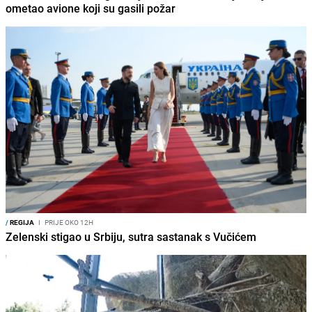
ometao avione koji su gasili požar
/
REGIJA
I
PRIJE OKO 12H
Zelenski stigao u Srbiju, sutra sastanak s Vučićem