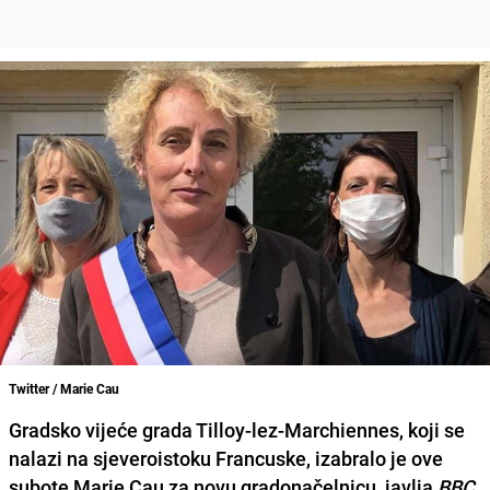
Twitter / Marie Cau
Gradsko vijeće grada
Tilloy-lez-Marchiennes
, koji se
nalazi na sjeveroistoku Francuske, izabralo je ove
subote
Marie Cau
za novu gradonačelnicu, javlja
BBC.