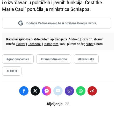
i o izvršavanju političkih i javnih funkcija. Čestitke
Marie Cau!" poručila je ministrica Schiappa.
Dodajte Radiosarajevo.ba u omiljene Google izvore
Radiosarajevo.ba
pratite putem aplikacije za
Android
|
iOS
i društvenih
mreža
Twitter
|
Facebook
|
Instagram
, kao i putem našeg
Viber
Chata.
#gradonačelnica
#transrodne osobe
#Francuska
#LGBTI
28
Dijeljenja