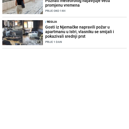
Poznati meteorolog najavljuje veću
promjenu vremena
PRIJE OKO 14H
/
REGIJA
Gosti iz Njemačke napravili požar u
apartmanu u Istri, vlasniku se smijali i
pokazivali srednji prst
PRIJE 1 DAN