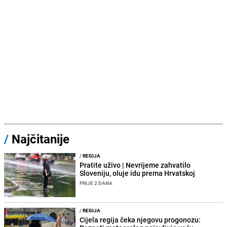
/
Najčitanije
/
REGIJA
Pratite uživo | Nevrijeme zahvatilo
Sloveniju, oluje idu prema Hrvatskoj
PRIJE 2 DANA
/
REGIJA
Cijela regija čeka njegovu progonozu: