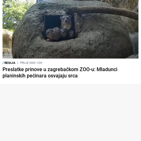
/
REGIJA
I
PRIJE OKO 12H
Preslatke prinove u zagrebačkom ZOO-u: Mladunci
planinskih pećinara osvajaju srca