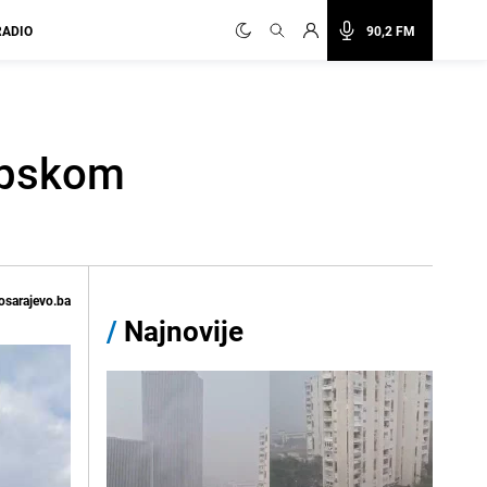
RADIO
90,2 FM
ropskom
osarajevo.ba
/
Najnovije