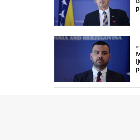
B
p
09
M
l
p