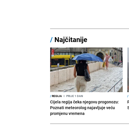
/
Najčitanije
/
REGIJA
I
PRIJE 1 DAN
/
Cijela regija čeka njegovu progonozu:
Poznati meteorolog najavljuje veću
promjenu vremena