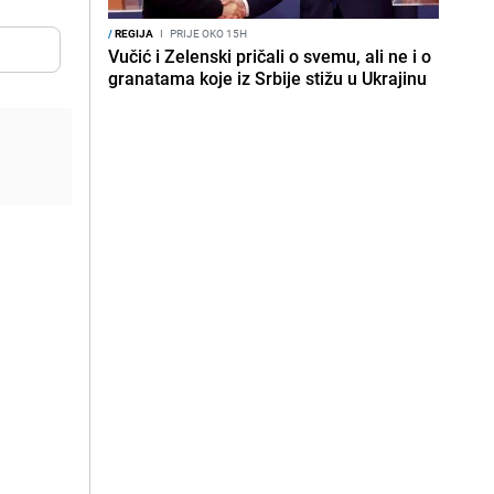
/
REGIJA
I
PRIJE OKO 15H
Vučić i Zelenski pričali o svemu, ali ne i o
granatama koje iz Srbije stižu u Ukrajinu