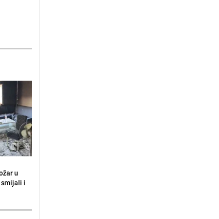
ožar u
smijali i