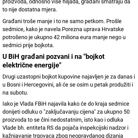
proizvoda, odnosno više hiljada, građani smatraju da
to nije dostatna mjera.
Građani troše manje i to ne samo petkom. Prošle
sedmice, kako je navela Porezna uprava Hrvatske
potrošeno je ukupno 42 miliona eura manje nego u
sedmici prije bojkota.
U BiH građani pozvani i na "bojkot
električne energije"
Drugi uzastopni bojkot kupovine najavljen je za danas i
u Bosni i Hercegovini, ali će se osim u petak produžiti i
na subotu.
Iako je Vlada FBiH najavila kako će do kraja sedmice
donijeti odluku o "zaključavanju cijena" za ukupno 50
proizvoda to se čini nedostatnim, isto kao i odluka
Vlade bh. entiteta RS da pojača inspekcijski nadzor i
kažnjavanje trgovaca zbog neopravdanog dizanja