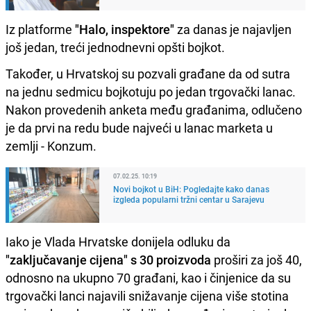
Iz platforme
"Halo, inspektore"
za danas je najavljen
još jedan, treći jednodnevni opšti bojkot.
Također, u Hrvatskoj su pozvali građane da od sutra
na jednu sedmicu bojkotuju po jedan trgovački lanac.
Nakon provedenih anketa među građanima, odlučeno
je da prvi na redu bude najveći u lanac marketa u
zemlji - Konzum.
07.02.25. 10:19
Novi bojkot u BiH: Pogledajte kako danas
izgleda popularni tržni centar u Sarajevu
Iako je Vlada Hrvatske donijela odluku da
"zaključavanje cijena" s 30 proizvoda
proširi za još 40,
odnosno na ukupno 70 građani, kao i činjenice da su
trgovački lanci najavili snižavanje cijena više stotina