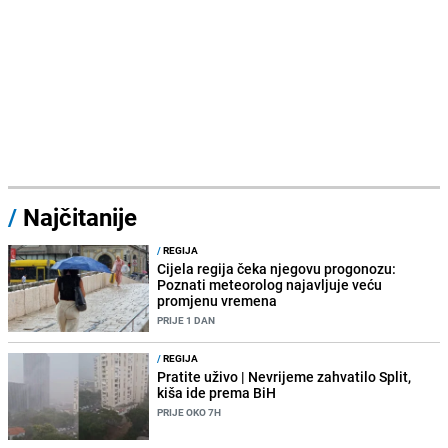
/
Najčitanije
/
REGIJA
Cijela regija čeka njegovu progonozu:
Poznati meteorolog najavljuje veću
promjenu vremena
PRIJE 1 DAN
/
REGIJA
Pratite uživo | Nevrijeme zahvatilo Split,
kiša ide prema BiH
PRIJE OKO 7H