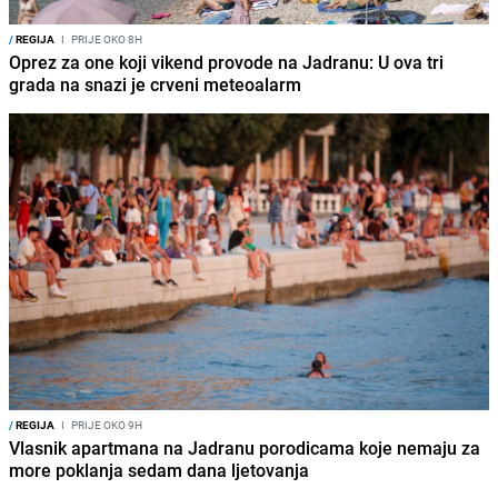
/
REGIJA
I
PRIJE OKO 8H
Oprez za one koji vikend provode na Jadranu: U ova tri
grada na snazi je crveni meteoalarm
/
REGIJA
I
PRIJE OKO 9H
Vlasnik apartmana na Jadranu porodicama koje nemaju za
more poklanja sedam dana ljetovanja