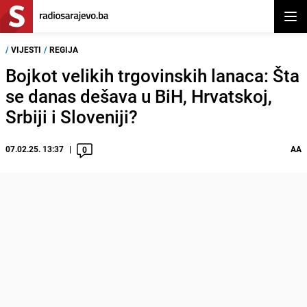
Otvor
/
VIJESTI
/
REGIJA
Bojkot velikih trgovinskih lanaca: Šta
se danas dešava u BiH, Hrvatskoj,
Srbiji i Sloveniji?
07.02.25. 13:37
AA
0