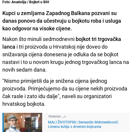
Foto: Anadolija / Bojkot u BiH
Kupci u zemljama Zapadnog Balkana pozvani su
danas ponovo da učestvuju u bojkotu roba i usluga
kao odgovor na visoke cijene.
Nakon što minuli sedmodnevni
bojkot tri trgovačka
lanca
i tri proizvoda u Hrvatskoj nije doveo do
snižavanja cijena donesena je odluka da se bojkot
nastavi i to u novom krugu jednog trgovačkog lanca na
novih sedam dana.
"Nismo primijetili da je snižena cijena ijednog
proizvoda. Primjećujemo da su cijene nekih proizvoda
čak rasle i zato idu dalje", naveli su organizatori
hrvatskog bojkota.
TRENDING
MALI ŽIVOTOPISI | Semezdin Mehmedinović:
Limena kutija s drvenim bojicama