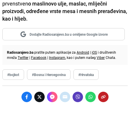
prvenstven
o maslinovo ulje, maslac, mliječni
proizvodi, određene vrste mesa i mesnih prerađevina,
kao i hljeb.
Dodajte Radiosarajevo.ba u omiljene Google izvore
Radiosarajevo.ba
pratite putem aplikacije za
Android
|
iOS
i društvenih
mreža
Twitter
|
Facebook
|
Instagram
, kao i putem našeg
Viber
Chata.
#bojkot
#Bosna i Hercegovina
#Hrvatska