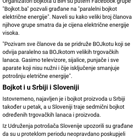
Organizatori bojkota u BiH su putem Facebook grupe
"Bojkot.ba" pozvali građane na "paralelni bojkot
električne energije". Naveli su kako veliki broj članova
njihove grupe smatra da je cijena električne energije
visoka.
"Pozivam sve članove da se pridruže BOJkotu koji se
odvija paralelno sa BOJkotom velikih trgovačkih
lanaca. Gasimo televizore, sijalice, punjače i sve
aparate koji nisu nužni i čije isključenje smanjuje
potrošnju eletrične energije".
Bojkot i u Srbiji i Sloveniji
Istovremeno, najavljen je i bojkot proizvoda u Srbiji
također u petak, a u Sloveniji traje sedmični bojkot
određenih trgovačkih lanaca i proizvoda.​​​​​​​
Iz Udruženja potrošača Slovenije upozorili su građane
da su u proteklom periodu neopravdano poskupjeli