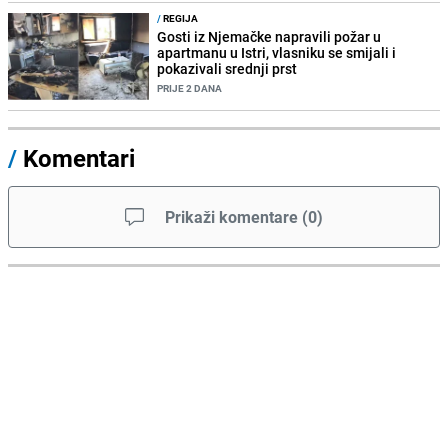
/
REGIJA
Gosti iz Njemačke napravili požar u
apartmanu u Istri, vlasniku se smijali i
pokazivali srednji prst
PRIJE 2 DANA
/
Komentari
Prikaži komentare
(
0
)