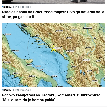
/
REGIJA
I
PRIJE OKO 3H
Mladića napali na Braču zbog majice: Prvo ga natjerali da je
skine, pa ga udarili
/
REGIJA
I
PRIJE OKO 8H
Ponovo zemljotresi na Jadranu, komentari iz Dubrovnika:
"Mislio sam da je bomba pukla"