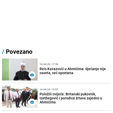
/
Povezano
16.04.25. 17:30
Reis Kavazović u Ahmićima: Sjećanje nije
osveta, već opomena
16.04.25. 12:57
Položili cvijeće: Britanski pukovnik,
Izetbegović i porodice žrtava zajedno u
Ahmićima