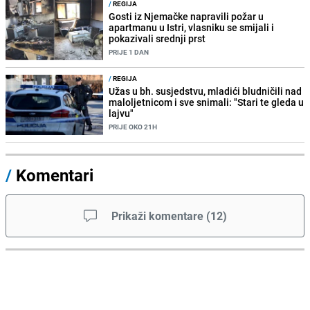
/
REGIJA
Gosti iz Njemačke napravili požar u
apartmanu u Istri, vlasniku se smijali i
pokazivali srednji prst
PRIJE 1 DAN
/
REGIJA
Užas u bh. susjedstvu, mladići bludničili nad
maloljetnicom i sve snimali: "Stari te gleda u
lajvu"
PRIJE OKO 21H
/
Komentari
Prikaži komentare
(
12
)