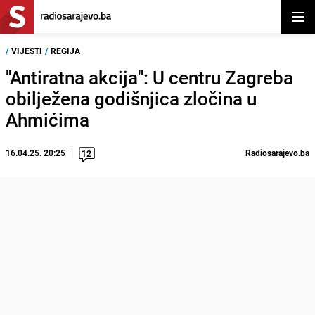
Otvor
/
VIJESTI
/
REGIJA
"Antiratna akcija": U centru Zagreba
obilježena godišnjica zločina u
Ahmićima
16.04.25. 20:25
Radiosarajevo.ba
12