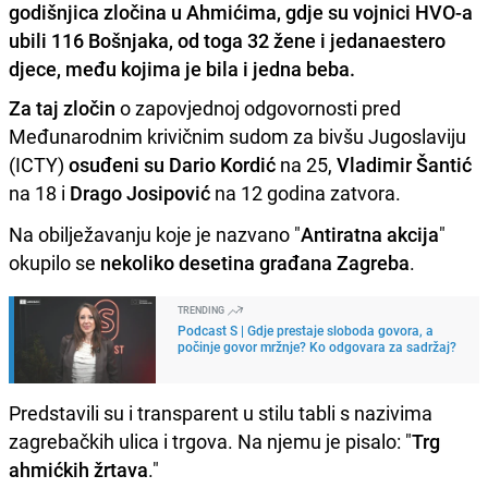
godišnjica zločina u Ahmićima, gdje su vojnici HVO-a
ubili 116 Bošnjaka, od toga 32 žene i jedanaestero
djece, među kojima je bila i jedna beba.
Za taj zločin
o zapovjednoj odgovornosti pred
Međunarodnim krivičnim sudom za bivšu Jugoslaviju
(ICTY)
osuđeni
su Dario Kordić
na 25,
Vladimir Šantić
na 18 i
Drago Josipović
na 12 godina zatvora.
Na obilježavanju koje je nazvano "
Antiratna akcija
"
okupilo se
nekoliko desetina građana Zagreba
.
TRENDING
Podcast S | Gdje prestaje sloboda govora, a
počinje govor mržnje? Ko odgovara za sadržaj?
Predstavili su i transparent u stilu tabli s nazivima
zagrebačkih ulica i trgova. Na njemu je pisalo: "
Trg
ahmićkih žrtava
."