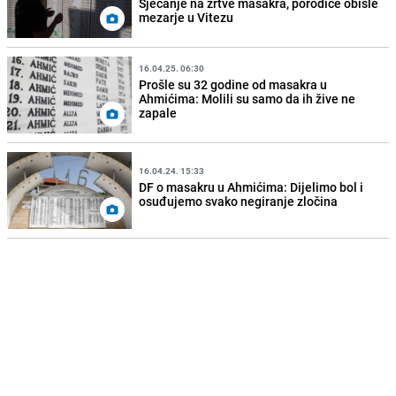
Sjećanje na žrtve masakra, porodice obišle
mezarje u Vitezu
16.04.25. 06:30
Prošle su 32 godine od masakra u
Ahmićima: Molili su samo da ih žive ne
zapale
16.04.24. 15:33
DF o masakru u Ahmićima: Dijelimo bol i
osuđujemo svako negiranje zločina