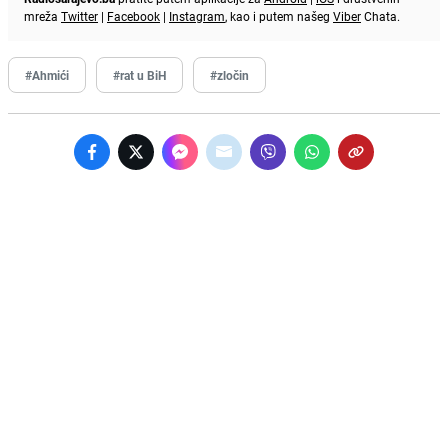
mreža
Twitter
|
Facebook
|
Instagram
, kao i putem našeg
Viber
Chata.
#Ahmići
#rat u BiH
#zločin