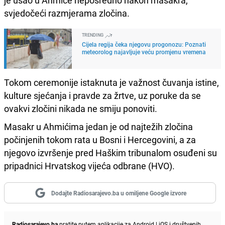
je ušao u Ahmiće neposredno nakon masakra,
svjedočeći razmjerama zločina.
TRENDING
Cijela regija čeka njegovu progonozu: Poznati
meteorolog najavljuje veću promjenu vremena
Tokom ceremonije istaknuta je važnost čuvanja istine,
kulture sjećanja i pravde za žrtve, uz poruke da se
ovakvi zločini nikada ne smiju ponoviti.
Masakr u Ahmićima jedan je od najtežih zločina
počinjenih tokom rata u Bosni i Hercegovini, a za
njegovo izvršenje pred Haškim tribunalom osuđeni su
pripadnici Hrvatskog vijeća odbrane (HVO).
Dodajte Radiosarajevo.ba u omiljene Google izvore
Radiosarajevo.ba
pratite putem aplikacije za
Android
|
iOS
i društvenih