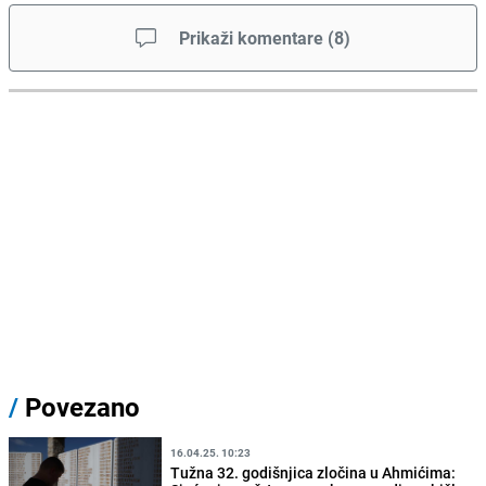
Prikaži komentare
(
8
)
/
Povezano
16.04.25. 10:23
Tužna 32. godišnjica zločina u Ahmićima: