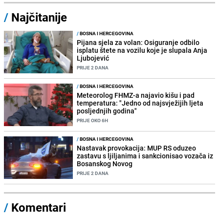
/
Najčitanije
/
BOSNA I HERCEGOVINA
Pijana sjela za volan: Osiguranje odbilo
isplatu štete na vozilu koje je slupala Anja
Ljubojević
PRIJE 2 DANA
/
BOSNA I HERCEGOVINA
Meteorolog FHMZ-a najavio kišu i pad
temperatura: "Jedno od najsvježijih ljeta
posljednjih godina"
PRIJE OKO 6H
/
BOSNA I HERCEGOVINA
Nastavak provokacija: MUP RS oduzeo
zastavu s ljiljanima i sankcionisao vozača iz
Bosanskog Novog
PRIJE 2 DANA
/
Komentari