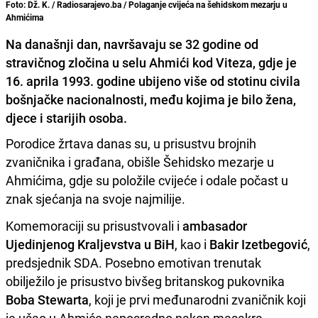
Foto: Dž. K. / Radiosarajevo.ba / Polaganje cvijeća na šehidskom mezarju u
Ahmićima
Na današnji dan, navršavaju se 32 godine od
stravičnog zločina u selu Ahmići kod Viteza, gdje je
16. aprila 1993. godine ubijeno više od stotinu civila
bošnjačke nacionalnosti, među kojima je bilo žena,
djece i starijih osoba.
Porodice žrtava danas su, u prisustvu brojnih
zvaničnika i građana, obišle Šehidsko mezarje u
Ahmićima, gdje su položile cvijeće i odale počast u
znak sjećanja na svoje najmilije.
Komemoraciji su prisustvovali i
ambasador
Ujedinjenog Kraljevstva u BiH
, kao i
Bakir Izetbegović
,
predsjednik SDA. Posebno emotivan trenutak
obilježilo je prisustvo bivšeg britanskog pukovnika
Boba Stewarta
, koji je prvi međunarodni zvaničnik koji