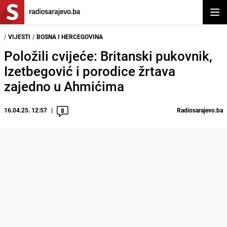
Otvor
/
VIJESTI
/
BOSNA I HERCEGOVINA
Položili cvijeće: Britanski pukovnik,
Izetbegović i porodice žrtava
zajedno u Ahmićima
16.04.25. 12:57
Radiosarajevo.ba
8