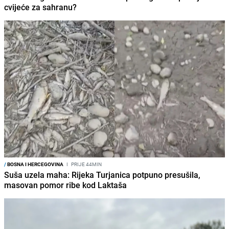
cvijeće za sahranu?
/
BOSNA I HERCEGOVINA
I
PRIJE 44MIN
Suša uzela maha: Rijeka Turjanica potpuno presušila,
masovan pomor ribe kod Laktaša