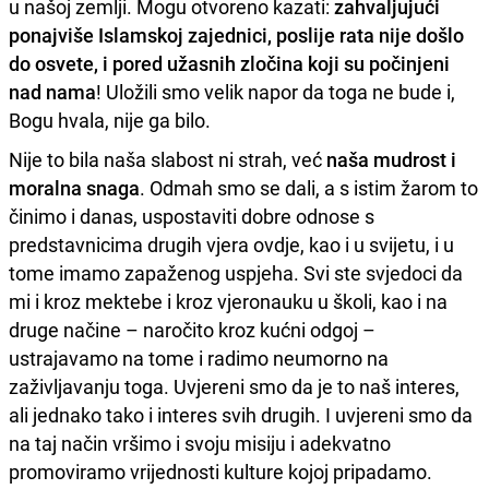
u našoj zemlji. Mogu otvoreno kazati:
zahvaljujući
ponajviše Islamskoj zajednici, poslije rata nije došlo
do osvete, i pored užasnih zločina koji su počinjeni
nad nama
! Uložili smo velik napor da toga ne bude i,
Bogu hvala, nije ga bilo.
Nije to bila naša slabost ni strah, već
naša mudrost i
moralna snaga
. Odmah smo se dali, a s istim žarom to
činimo i danas, uspostaviti dobre odnose s
predstavnicima drugih vjera ovdje, kao i u svijetu, i u
tome imamo zapaženog uspjeha. Svi ste svjedoci da
mi i kroz mektebe i kroz vjeronauku u školi, kao i na
druge načine – naročito kroz kućni odgoj –
ustrajavamo na tome i radimo neumorno na
zaživljavanju toga. Uvjereni smo da je to naš interes,
ali jednako tako i interes svih drugih. I uvjereni smo da
na taj način vršimo i svoju misiju i adekvatno
promoviramo vrijednosti kulture kojoj pripadamo.