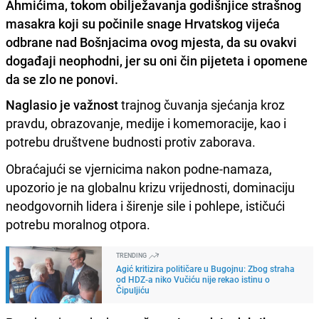
Ahmićima, tokom obilježavanja godišnjice strašnog
masakra koji su počinile snage Hrvatskog vijeća
odbrane nad Bošnjacima ovog mjesta, da su ovakvi
događaji neophodni, jer su oni čin pijeteta i opomene
da se zlo ne ponovi.
Naglasio je važnost
trajnog čuvanja sjećanja kroz
pravdu, obrazovanje, medije i komemoracije, kao i
potrebu društvene budnosti protiv zaborava.
Obraćajući se vjernicima nakon podne-namaza,
upozorio je na globalnu krizu vrijednosti, dominaciju
neodgovornih lidera i širenje sile i pohlepe, ističući
potrebu moralnog otpora.
TRENDING
Agić kritizira političare u Bugojnu: Zbog straha
od HDZ-a niko Vučiću nije rekao istinu o
Čipuljiću