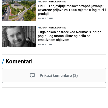
/
BOSNA I HERCEGOVINA
Lidl BiH najavljuje masovno zapošljavanje:
Otvorene prijave za 1.000 mjesta u logistici i
prodaji
PRIJE 2 DANA
/
BOSNA I HERCEGOVINA
Tuga nakon nesreće kod Neuma: Supruga
poginulog motocikliste oglasila se
emotivnom objavom
PRIJE 1 DAN
/
Komentari
Prikaži komentare
(
2
)