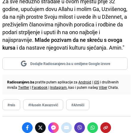
Za sve nedužno stradale u ovom mjestu prije 32
godine, upućujem dovu Allahu i molim Ga, Uzvišenog,
da na njih prostre Svoju milost i uvede ih u Džennet, a
preživjelim članovima njihovih porodica i rodbine da
podari strpljenje i uputi ih na ono najbolje i
najispravnije.
Mlade pozivam da ne skreću s ovoga
kursa
i da nastave njegovati kulturu sjećanja. Amin."
Dodajte Radiosarajevo.ba u omiljene Google izvore
Radiosarajevo.ba
pratite putem aplikacije za
Android
|
iOS
i društvenih
mreža
Twitter
|
Facebook
|
Instagram
, kao i putem našeg
Viber
Chata.
#reis
#Husein Kavazović
#Ahmići