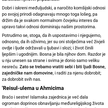
Dobri i iskreni međuljudski, a naročito komšijski odnosi
po svojoj prirodi odagnavaju mnogo toga lošeg, pa
držim da je svakom normalnom čovjeku interes da
upravo takvi odnosi dominiraju našim prostorima.
Potrudimo se, stoga, da ih uspostavimo i njegujemo,
odnosno, da ih oživimo, jer su oni stoljećima već živjeli
ovdje i ljude održavali u ljubavi i slozi; i život činili
ljepšim i ugodnijim. Bosna je bila njihov dom. Razdor je
u nju unesen sa strane i svima je donio samo veliku
nesreću.
Zato se trebamo vratiti sebi i biti ljudi Bosne,
zajedničke nam domovine
, i raditi za njenu dobrobit;
za dobrobit svih nas.
'Reisul-ulema u Ahmicima
Braćo i sestre! Islamska zajednica je već dala
ogroman doprinos obnavljanju međureligijskog života