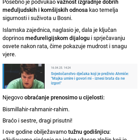
Posebno je podvukao
važnost izgradnje dobrih
međuljudskih i komšijskih odnosa
kao temelja
sigurnosti i suživota u Bosni.
Islamska zajednica, naglasio je, dala je ključan
doprinos
međureligijskom dijalogu
i sprječavanju
osvete nakon rata, čime pokazuje mudrost i snagu
vjere.
16.04.25. 14:24
Svjedočanstvo dječaka koji je preživio Ahmiće:
"Majka umire i govori mi - iznesi brata da ne
izgori"
Njegovo
obraćanje prenosimo u cijelosti:
Bismillahir-rahmanir-rahim.
Braćo i sestre, dragi prisutni!
I ove godine obilježavamo
tužnu godišnjicu
:
oživljavamo sjećanje na jedan užasan zločin koji je