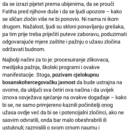
da se izrazi pijetet prema ubijenima, da se prouči
Fatiha pred njihove duše i da se ljudi upozore – kako
se sličan zločin više ne bi ponovio. Ni nama ni ikom
drugom. Nažalost, ljudi su skloni ponavljanju grešaka,
pa tim prije treba priječiti puteve zaboravu, poduzimati
odgovarajuće mjere zaštite i pažnju o užasu zločina
održavati budnom.
Najbolji načini za to je: procesuiranje zlikovaca,
medijska pažnja, školski programi i ovakve
manifestacije. Stoga,
pozivam cjelokupnu
bosanskohercegovačku javnost
da bude ustrajna na
ovome, da uključi sva četiri ova načina i da uvijek
iznova osvježava sjećanje na ovakve događaje – kako
bi se, ne samo primjereno kaznili počinitelji onog
užasa ovdje već da bi se i potencijalni zločinci, ako ne
sasvim odvratili, onda bar malo obeshrabrili ili
ustuknuli; razmislili o svom crnom naumu i