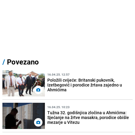
/
Povezano
16.04.25. 12:57
Položili cvijeće: Britanski pukovnik,
Izetbegović i porodice žrtava zajedno u
Ahmićima
16.04.25. 10:23
Tužna 32. godišnjica zločina u Ahmićima:
Sjećanje na žrtve masakra, porodice obišle
mezarje u Vitezu