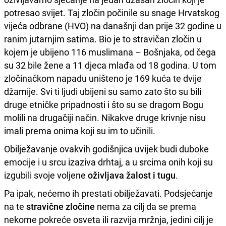
potresao svijet. Taj zločin počinile su snage Hrvatskog
vijeća odbrane (HVO) na današnji dan prije 32 godine u
ranim jutarnjim satima. Bio je to stravičan zločin u
kojem je ubijeno 116 muslimana – Bošnjaka, od čega
su 32 bile žene a 11 djeca mlađa od 18 godina. U tom
zločinačkom napadu uništeno je 169 kuća te dvije
džamije. Svi ti ljudi ubijeni su samo zato što su bili
druge etničke pripadnosti i što su se dragom Bogu
molili na drugačiji način. Nikakve druge krivnje nisu
imali prema onima koji su im to učinili.
Obilježavanje ovakvih godišnjica uvijek budi duboke
emocije i u srcu izaziva drhtaj, a u srcima onih koji su
izgubili svoje voljene
oživljava žalost i tugu
.
Pa ipak, nećemo ih prestati obilježavati. Podsjećanje
na te
stravične zločine
nema za cilj da se prema
nekome pokreće osveta ili razvija mržnja, jedini cilj je