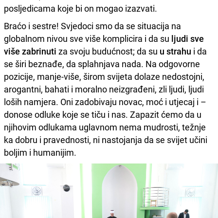
posljedicama koje bi on mogao izazvati.
Braćo i sestre! Svjedoci smo da se situacija na
globalnom nivou sve više komplicira i da su
ljudi sve
više zabrinuti
za svoju budućnost; da su
u strahu
i da
se širi beznađe, da splahnjava nada. Na odgovorne
pozicije, manje-više, širom svijeta dolaze nedostojni,
arogantni, bahati i moralno neizgrađeni, zli ljudi, ljudi
loših namjera. Oni zadobivaju novac, moć i utjecaj i –
donose odluke koje se tiču i nas. Zapazit ćemo da u
njihovim odlukama uglavnom nema mudrosti, težnje
ka dobru i pravednosti, ni nastojanja da se svijet učini
boljim i humanijim.