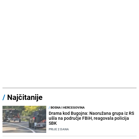
/
Najčitanije
/
BOSNA I HERCEGOVINA
Drama kod Bugojna: Naoružana grupa iz RS
ušla na područje FBiH, reagovala policija
SBK
PRIJE 2 DANA