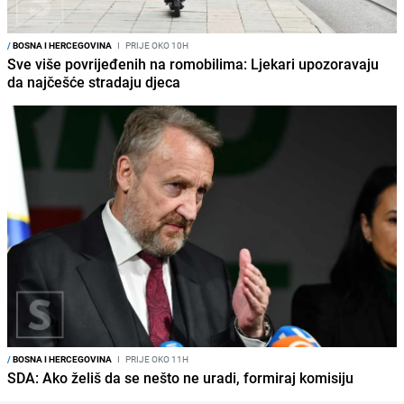
/
BOSNA I HERCEGOVINA
I
PRIJE OKO 10H
Sve više povrijeđenih na romobilima: Ljekari upozoravaju
da najčešće stradaju djeca
/
BOSNA I HERCEGOVINA
I
PRIJE OKO 11H
SDA: Ako želiš da se nešto ne uradi, formiraj komisiju