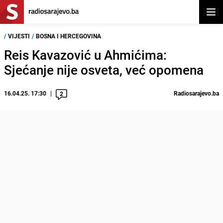
Otvor
/
VIJESTI
/
BOSNA I HERCEGOVINA
Reis Kavazović u Ahmićima:
Sjećanje nije osveta, već opomena
16.04.25. 17:30
Radiosarajevo.ba
2