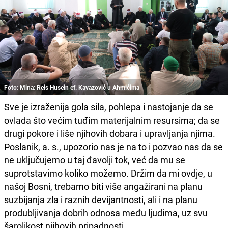
Foto: Mina: Reis Husein ef. Kavazović u Ahmićima
Sve je izraženija gola sila, pohlepa i nastojanje da se
ovlada što većim tuđim materijalnim resursima; da se
drugi pokore i liše njihovih dobara i upravljanja njima.
Poslanik, a. s., upozorio nas je na to i pozvao nas da se
ne uključujemo u taj đavolji tok, već da mu se
suprotstavimo koliko možemo. Držim da mi ovdje, u
našoj Bosni, trebamo biti više angažirani na planu
suzbijanja zla i raznih devijantnosti, ali i na planu
produbljivanja dobrih odnosa među ljudima, uz svu
šarolikost njihovih pripadnosti.