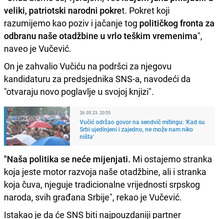
veliki, patriotski narodni pokre
t. Pokret koji
razumijemo kao poziv i jačanje tog
političkog fronta za
odbranu naše otadžbine u vrlo teškim vremenima
",
naveo je Vučević.
On je zahvalio Vučiću na podršci za njegovu
kandidaturu za predsjednika SNS-a, navodeći da
"otvaraju novo poglavlje u svojoj knjizi".
26.05.23. 20:55
Vučić održao govor na sendvič mitingu: 'Kad su
Srbi ujedinjeni i zajedno, ne može nam niko
ništa'
"Naša politika se neće mijenjati.
Mi ostajemo stranka
koja jeste motor razvoja naše otadžbine, ali i stranka
koja čuva, njeguje tradicionalne vrijednosti srpskog
naroda, svih građana Srbije", rekao je Vučević.
Istakao je da će SNS biti najpouzdaniji partner