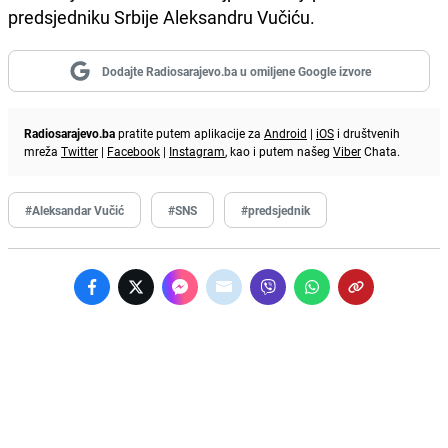
predsjedniku Srbije Aleksandru Vučiću.
Dodajte Radiosarajevo.ba u omiljene Google izvore
Radiosarajevo.ba
pratite putem aplikacije za
Android
|
iOS
i društvenih
mreža
Twitter
|
Facebook
|
Instagram
, kao i putem našeg
Viber
Chata.
#Aleksandar Vučić
#SNS
#predsjednik