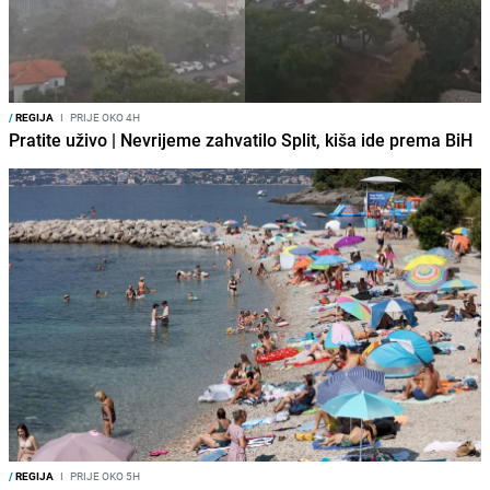
/
REGIJA
I
PRIJE OKO 4H
Pratite uživo | Nevrijeme zahvatilo Split, kiša ide prema BiH
/
REGIJA
I
PRIJE OKO 5H