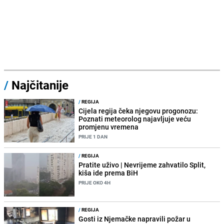
/
Najčitanije
/
REGIJA
Cijela regija čeka njegovu progonozu:
Poznati meteorolog najavljuje veću
promjenu vremena
PRIJE 1 DAN
/
REGIJA
Pratite uživo | Nevrijeme zahvatilo Split,
kiša ide prema BiH
PRIJE OKO 4H
/
REGIJA
Gosti iz Njemačke napravili požar u