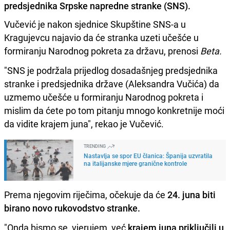
predsjednika Srpske napredne stranke (SNS).
Vučević je nakon sjednice Skupštine SNS-a u
Kragujevcu najavio da će stranka uzeti učešće u
formiranju Narodnog pokreta za državu, prenosi
Beta.
"SNS je podržala prijedlog dosadašnjeg predsjednika
stranke i predsjednika države (Aleksandra Vučića) da
uzmemo učešće u formiranju Narodnog pokreta i
mislim da ćete po tom pitanju mnogo konkretnije moći
da vidite krajem juna", rekao je Vučević.
TRENDING
Nastavlja se spor EU članica: Španija uzvratila
na italijanske mjere granične kontrole
Prema njegovim riječima, očekuje da će
24. juna biti
birano novo rukovodstvo stranke.
"Onda bismo se, vjerujem, već
krajem juna priključili u