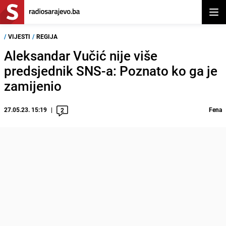
Otvor
/
VIJESTI
/
REGIJA
Aleksandar Vučić nije više
predsjednik SNS-a: Poznato ko ga je
zamijenio
27.05.23. 15:19
Fena
2