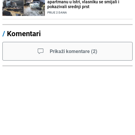
apartmanu u Istri, vlasniku se smijali i
pokazivali srednji prst
PRIJE 2 DANA
/
Komentari
Prikaži komentare
(
2
)