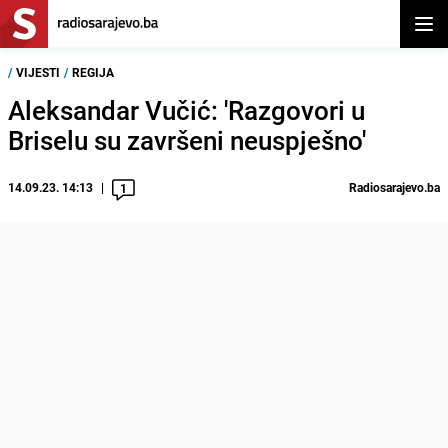
Otvor
/
VIJESTI
/
REGIJA
Aleksandar Vučić: 'Razgovori u
Briselu su završeni neuspješno'
14.09.23. 14:13
Radiosarajevo.ba
1