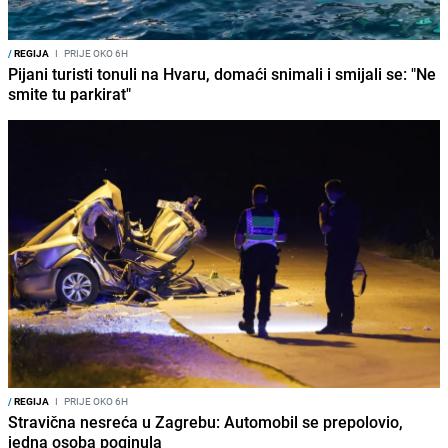
/
REGIJA
I
PRIJE OKO 6H
Pijani turisti tonuli na Hvaru, domaći snimali i smijali se: "Ne
smite tu parkirat"
/
REGIJA
I
PRIJE OKO 6H
Stravična nesreća u Zagrebu: Automobil se prepolovio,
jedna osoba poginula