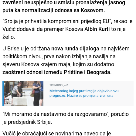
završeni neuspješno u smislu pronalaženja jasnog
puta ka normalizaciji odnosa sa Kosovom.
"Srbija je prihvatila kompromisni prijedlog EU", rekao je
Vučić dodavši da premijer Kosova
Albin Kurti
to nije
želio.
U Briselu je održana
nova runda dijaloga
na najvišem
političkom nivou, prva nakon izbijanja nasilja na
sjeveru Kosova krajem maja, kojim su dodatno
zaoštreni odnosi između Prištine i Beograda
.
TRENDING
Meteorolog kojeg prati regija objavio novu
prognozu: Nazire se promjena vremena
"Mi moramo da nastavimo da razgovaramo", poručio
je predsjednik Srbije.
Vučić je obraćajući se novinarima naveo da je