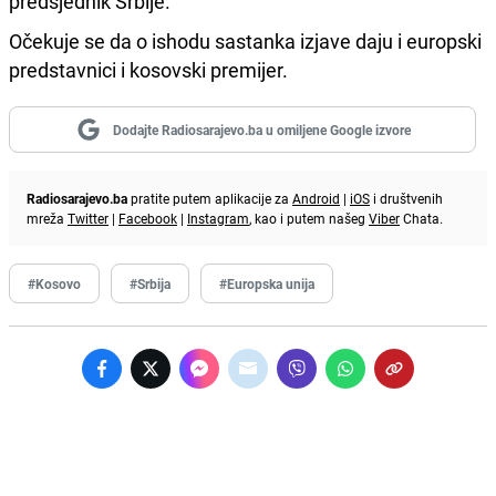
predsjednik Srbije.
Očekuje se da o ishodu sastanka izjave daju i europski
predstavnici i kosovski premijer.
Dodajte Radiosarajevo.ba u omiljene Google izvore
Radiosarajevo.ba
pratite putem aplikacije za
Android
|
iOS
i društvenih
mreža
Twitter
|
Facebook
|
Instagram
, kao i putem našeg
Viber
Chata.
#Kosovo
#Srbija
#Europska unija