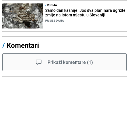
/
REGIJA
Samo dan kasnije: Još dva planinara ugrizle
zmije na istom mjestu u Sloveniji
PRIJE 2 DANA
/
Komentari
Prikaži komentare
(
1
)