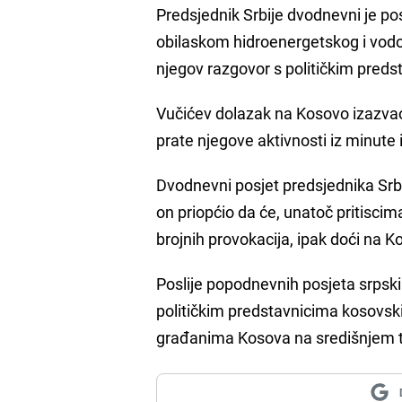
Predsjednik Srbije dvodnevni je p
obilaskom hidroenergetskog i vo
njegov razgovor s političkim pred
Vučićev dolazak na Kosovo izazvao je
prate njegove aktivnosti iz minute 
Dvodnevni posjet predsjednika Srbi
on priopćio da će, unatoč pritisci
brojnih provokacija, ipak doći na K
Poslije popodnevnih posjeta srpsk
političkim predstavnicima kosovski
građanima Kosova na središnjem tr