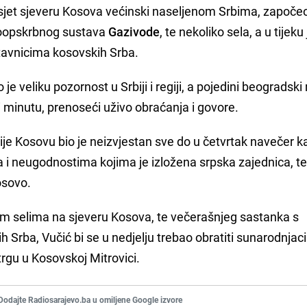
osjet sjeveru Kosova većinski naseljenom Srbima, započe
doopskrbnog sustava
Gazivode
, te nekoliko sela, a u tijeku 
stavnicima kosovskih Srba.
 veliku pozornost u Srbiji i regiji, a pojedini beogradski 
i minutu, prenoseći uživo obraćanja i govore.
je Kosovu bio je neizvjestan sve do u četvrtak navečer k
ma i neugodnostima kojima je izložena srpska zajednica, t
osovo.
im selima na sjeveru Kosova, te večerašnjeg sastanka s
h Srba, Vučić bi se u nedjelju trebao obratiti sunarodnja
gu u Kosovskoj Mitrovici.
Dodajte Radiosarajevo.ba u omiljene Google izvore