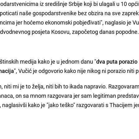
arstvenicima iz središnje Srbije koji bi ulagali u 10 opć
 poticati naše gospodarstvenike bez obzira na sve zapreke
cima jer hoćemo ekonomski pobjeđivati", naglasio je Vu
ekom dvodnevnog posjeta Kosovu, započetog danas popodne
štinskih medija kako je u jednom danu "
dva puta porazio
hacija
", Vučić je odgovorio kako nije nikog ni porazio niti 
, niti mi je to želja, niti bih to ikada napravio. Razgovara
banaca, on sa mnom razgovara jer sam legitiman predstav
ć, naglasivši kako je "jako teško" razgovarati s Thacijem je