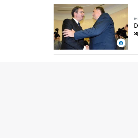
04
D
s