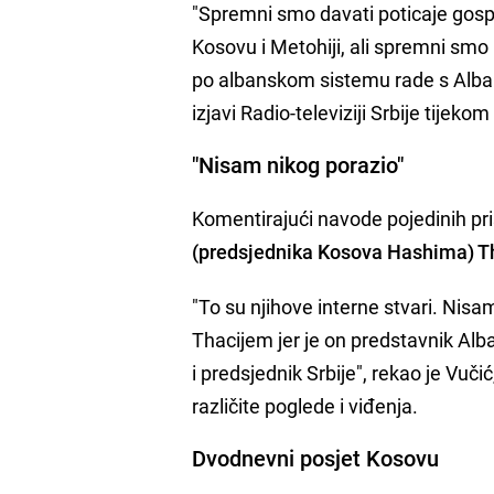
"Spremni smo davati poticaje gospod
Kosovu i Metohiji, ali spremni smo
po albanskom sistemu rade s Alban
izjavi Radio-televiziji Srbije tij
"Nisam nikog porazio"
Komentirajući navode pojedinih pri
(predsjednika Kosova Hashima) T
"To su njihove interne stvari. Nisam
Thacijem jer je on predstavnik Al
i predsjednik Srbije", rekao je Vuči
različite poglede i viđenja.
Dvodnevni posjet Kosovu