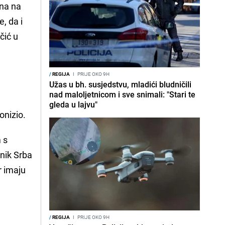
ina na
, da i
čić u
.
/
REGIJA
I
PRIJE OKO 9H
Užas u bh. susjedstvu, mladići bludničili
nad maloljetnicom i sve snimali: "Stari te
gleda u lajvu"
ponizio.
m s
nik Srba
r imaju
/
REGIJA
I
PRIJE OKO 9H