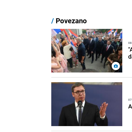
/
Povezano
08
"
d
07
A