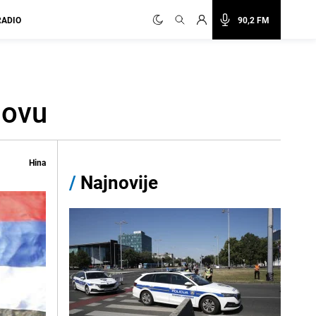
RADIO
90,2 FM
sovu
Hina
/
Najnovije