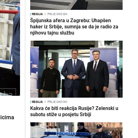
/
REGIJA
I
PRIJE OKO 8H
Špijunska afera u Zagrebu: Uhapšen
haker iz Srbije, sumnja se da je radio za
njihovu tajnu službu
/
REGIJA
I
PRIJE OKO 9H
Kakva će biti reakcija Rusije? Zelenski u
subotu stiže u posjetu Srbiji
nicima