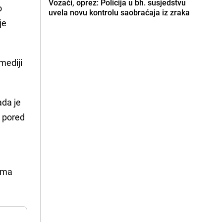
Vozači, oprez: Policija u bh. susjedstvu
o
uvela novu kontrolu saobraćaja iz zraka
je
mediji
ada je
e pored
cima