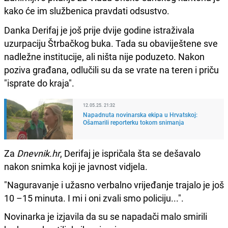
kako će im službenica pravdati odsustvo.
Danka Derifaj je još prije dvije godine istraživala
uzurpaciju Štrbačkog buka. Tada su obaviještene sve
nadležne institucije, ali ništa nije poduzeto. Nakon
poziva građana, odlučili su da se vrate na teren i priču
"isprate do kraja".
12.05.25. 21:32
Napadnuta novinarska ekipa u Hrvatskoj:
Ošamarili reporterku tokom snimanja
Za
Dnevnik.hr
, Derifaj je ispričala šta se dešavalo
nakon snimka koji je javnost vidjela.
"Naguravanje i užasno verbalno vrijeđanje trajalo je još
10 –15 minuta. I mi i oni zvali smo policiju...".
Novinarka je izjavila da su se napadači malo smirili