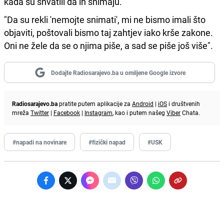
kada su shvatili da ih snimaju.
"Da su rekli 'nemojte snimati', mi ne bismo imali što
objaviti, poštovali bismo taj zahtjev iako krše zakone.
Oni ne žele da se o njima piše, a sad se piše još više".
Dodajte Radiosarajevo.ba u omiljene Google izvore
Radiosarajevo.ba
pratite putem aplikacije za
Android
|
iOS
i društvenih
mreža
Twitter
|
Facebook
|
Instagram
, kao i putem našeg
Viber
Chata.
#napadi na novinare
#fizički napad
#USK