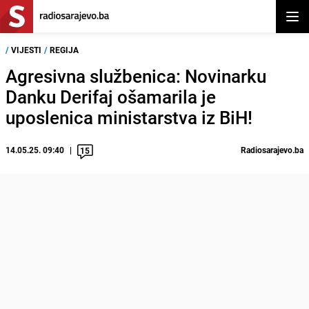
Otvor
/
VIJESTI
/
REGIJA
Agresivna službenica: Novinarku
Danku Derifaj ošamarila je
uposlenica ministarstva iz BiH!
14.05.25. 09:40
Radiosarajevo.ba
15