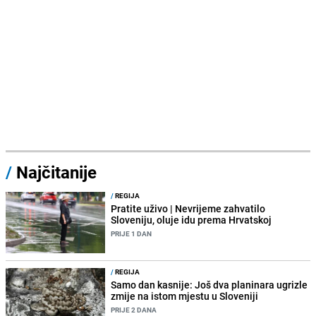
/
Najčitanije
/
REGIJA
Pratite uživo | Nevrijeme zahvatilo
Sloveniju, oluje idu prema Hrvatskoj
PRIJE 1 DAN
/
REGIJA
Samo dan kasnije: Još dva planinara ugrizle
zmije na istom mjestu u Sloveniji
PRIJE 2 DANA