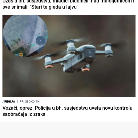
Užas u bh. susjedstvu, mladići bludničili nad maloljetnicom i
sve snimali: "Stari te gleda u lajvu"
/
REGIJA
I
PRIJE OKO 4H
Vozači, oprez: Policija u bh. susjedstvu uvela novu kontrolu
saobraćaja iz zraka