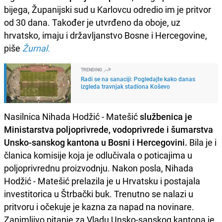
bijega, Županijski sud u Karlovcu odredio im je pritvor
od 30 dana. Također je utvrđeno da oboje, uz
hrvatsko, imaju i državljanstvo Bosne i Hercegovine,
piše
Žurnal.
TRENDING
Radi se na sanaciji: Pogledajte kako danas
izgleda travnjak stadiona Koševo
Nasilnica Nihada Hodžić - Matešić
službenica je
Ministarstva poljoprivrede, vodoprivrede i šumarstva
Unsko-sanskog kantona u Bosni i Hercegovini.
Bila je i
članica komisije koja je odlučivala o poticajima u
poljoprivrednu proizvodnju. Nakon posla, Nihada
Hodžić - Matešić prelazila je u Hrvatsku i postajala
investitorica u Štrbački buk. Trenutno se nalazi u
pritvoru i očekuje je kazna za napad na novinare.
Zanimljivo pitanje za Vladu Unsko-sanskog kantona je