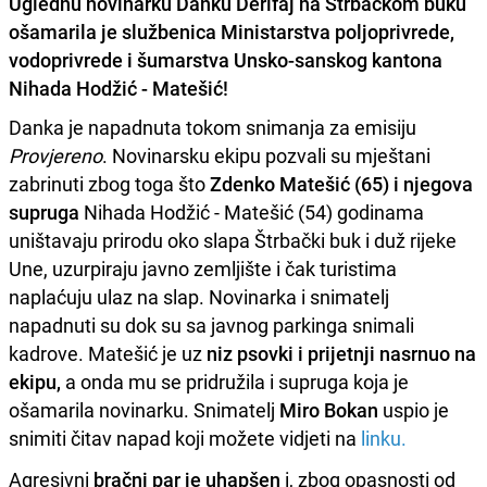
Uglednu novinarku Danku Derifaj na Štrbačkom buku
ošamarila je službenica Ministarstva poljoprivrede,
vodoprivrede i šumarstva Unsko-sanskog kantona
Nihada Hodžić - Matešić!
Danka je napadnuta tokom snimanja za emisiju
Provjereno
. Novinarsku ekipu pozvali su mještani
zabrinuti zbog toga što
Zdenko Matešić (65) i njegova
supruga
Nihada Hodžić - Matešić (54) godinama
uništavaju prirodu oko slapa Štrbački buk i duž rijeke
Une, uzurpiraju javno zemljište i čak turistima
naplaćuju ulaz na slap. Novinarka i snimatelj
napadnuti su dok su sa javnog parkinga snimali
kadrove. Matešić je uz
niz psovki i prijetnji nasrnuo na
ekipu,
a onda mu se pridružila i supruga koja je
ošamarila novinarku. Snimatelj
Miro Bokan
uspio je
snimiti čitav napad koji možete vidjeti na
linku.
Agresivni
bračni par je uhapšen
i, zbog opasnosti od