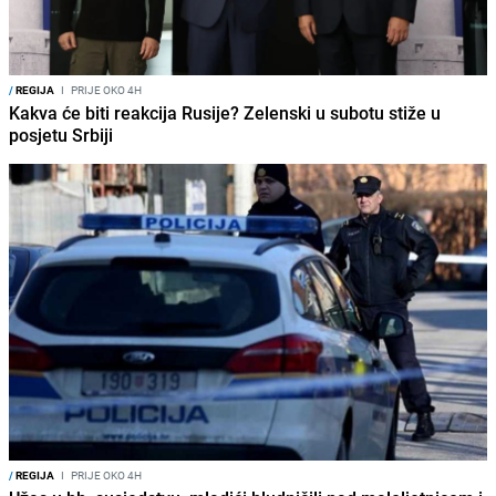
/
REGIJA
I
PRIJE OKO 4H
Kakva će biti reakcija Rusije? Zelenski u subotu stiže u
posjetu Srbiji
/
REGIJA
I
PRIJE OKO 4H