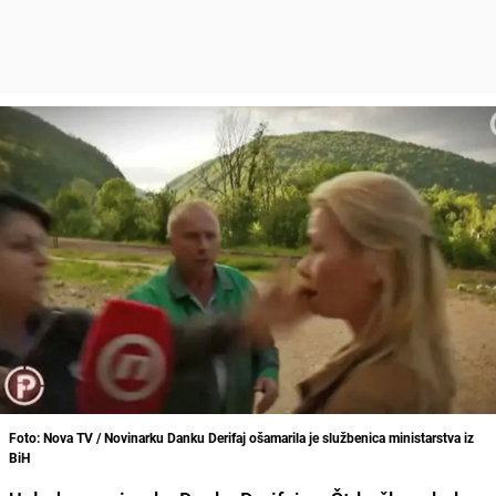
Foto: Nova TV / Novinarku Danku Derifaj ošamarila je službenica ministarstva iz
BiH