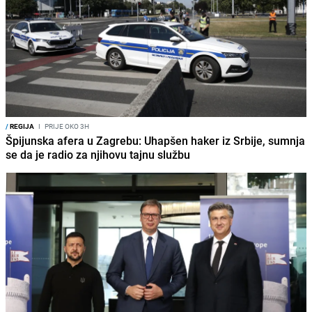
/
REGIJA
I
PRIJE OKO 3H
Špijunska afera u Zagrebu: Uhapšen haker iz Srbije, sumnja
se da je radio za njihovu tajnu službu