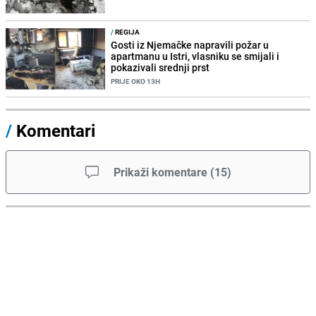
/
REGIJA
Gosti iz Njemačke napravili požar u
apartmanu u Istri, vlasniku se smijali i
pokazivali srednji prst
PRIJE OKO 13H
/
Komentari
Prikaži komentare
(
15
)