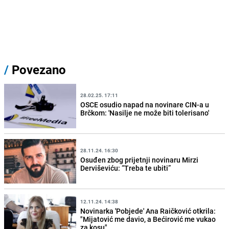
/
Povezano
28.02.25. 17:11
OSCE osudio napad na novinare CIN-a u
Brčkom: 'Nasilje ne može biti tolerisano'
28.11.24. 16:30
Osuđen zbog prijetnji novinaru Mirzi
Derviševiću: “Treba te ubiti”
12.11.24. 14:38
Novinarka 'Pobjede' Ana Raičković otkrila:
"Mijatović me davio, a Bećirović me vukao
za kosu"