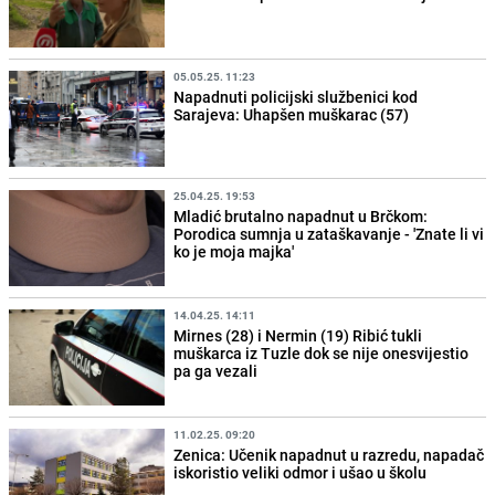
05.05.25. 11:23
Napadnuti policijski službenici kod
Sarajeva: Uhapšen muškarac (57)
25.04.25. 19:53
Mladić brutalno napadnut u Brčkom:
Porodica sumnja u zataškavanje - 'Znate li vi
ko je moja majka'
14.04.25. 14:11
Mirnes (28) i Nermin (19) Ribić tukli
muškarca iz Tuzle dok se nije onesvijestio
pa ga vezali
11.02.25. 09:20
Zenica: Učenik napadnut u razredu, napadač
iskoristio veliki odmor i ušao u školu