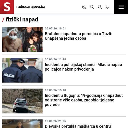
Otvor
/
fizički napad
06.07.26. 10:51
Brutalno napadnuta porodica u Tuzli:
Uhapšena jedna osoba
06.06.26. 11:48
Incident u policijskoj stanici: Mladić napao
policajca nakon privođenja
18.05.26. 15:10
Incident u Bugojnu: 19-godišnjak napadnut
od strane više osoba, zadobio tjelesne
povrede
12.05.26. 21:25
Djevojka pretukla muškarca u centru