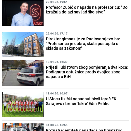
22.04.26. 19:54
Profesor Zubić o napadu na profesoricu: "Do
izražaja dolazi sav jad školstva"
22.04.26. 17:17
Direktor gimnazije za Radiosarajevo.ba:
"Profesorica je dobro, škola postupila u
skladu sa zakonom"
13.04.26. 16:39
Prijetili ubistvom zbog pomjeranja dva koca:
Podignuta optužnica protiv dvojice zbog
napada u BiH
13.04.26. 10:07
U Stocu fizički napadnut bivši igrač FK
Sarajevo i trener 'Iskre' Edin Pehlić
31.03.26. 15:55
Poznati identiteti napadača na hrvatskog