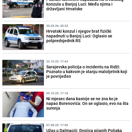
konzula u Banjoj Luci: Među njima i
državljani Hrvatske
30.03.26. 20:33
Hrvatski konzul i njegov brat fizički
napadnuti u Banjoj Luci: Oglasio se
potpredsjednik RS
22.10.25. 17:43
Sarajevska policija o incidentu na Ilidži:
Poznato u kakvom je stanju maloljetnik koji
je povrijeđen
05.10.25. 17:18
Ni mjesec dana kasnije se ne zna ko je
napao Borenovića: On se oglasio, evo na šta
sumnja
07.08.25. 17:50
Užas u Dalmaciji: Dvojica pijanih Poljaka