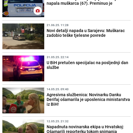
napala muškarca (67). Preminuo je
21.06.25. 11:28
Novi detalji napada u Sarajevu: Muškarac
zadobio teške tjelesne povrede
31.05.25. 22:14
U BiH pretučen specijalac na posljednji dan
službe
14.05.25. 09:40
Agresivna službenica: Novinarku Danku
Derifaj ošamarila je uposlenica ministarstva
iz BiH!
12.05.25. 21:32
Napadnuta novinarska ekipa u Hrvatskoj:
Ošamarili reporterku tokom snimanja