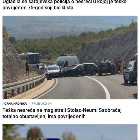
Oglasila se sarajevska policija o nesreći u kojoj je teško
povrijeđen 75-godišnji biciklista
/
CRNA HRONIKA
I
PRIJE OKO 4H
Teška nesreća na magistrali Stolac-Neum: Saobraćaj
totalno obustavljen, ima povrijeđenih