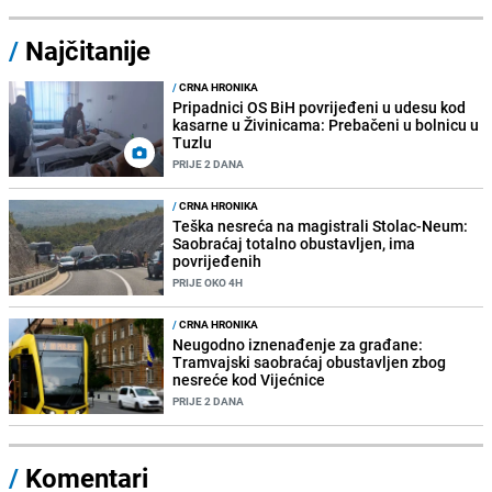
/
Najčitanije
/
CRNA HRONIKA
Pripadnici OS BiH povrijeđeni u udesu kod
kasarne u Živinicama: Prebačeni u bolnicu u
Tuzlu
PRIJE 2 DANA
/
CRNA HRONIKA
Teška nesreća na magistrali Stolac-Neum:
Saobraćaj totalno obustavljen, ima
povrijeđenih
PRIJE OKO 4H
/
CRNA HRONIKA
Neugodno iznenađenje za građane:
Tramvajski saobraćaj obustavljen zbog
nesreće kod Vijećnice
PRIJE 2 DANA
/
Komentari