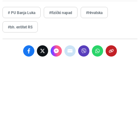
# PU Banja Luka
#fizički napad
#Hrvatska
#bh. entitet RS