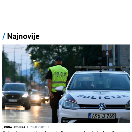
/
Najnovije
/
CRNA HRONIKA
I
PRIJE OKO 3H