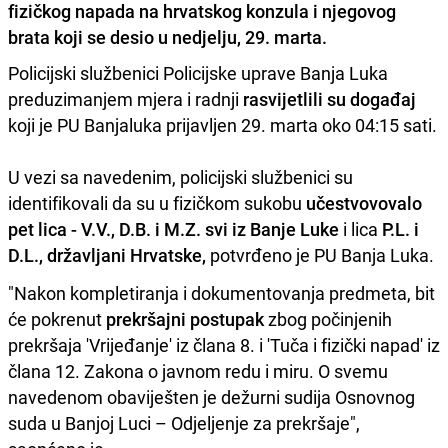
fizičkog napada na hrvatskog konzula i njegovog
brata koji se desio u nedjelju, 29. marta.
Policijski službenici Policijske uprave Banja Luka
preduzimanjem mjera i radnji
rasvijetlili su događaj
koji je PU Banjaluka prijavljen 29. marta oko 04:15 sati.
U vezi sa navedenim, policijski službenici su
identifikovali da su u fizičkom sukobu
učestvovovalo
pet
lica - V.V., D.B. i M.Z. svi iz Banje Luke
i lica
P.L. i
D.L., državljani Hrvatske,
potvrđeno je PU Banja Luka.
"Nakon kompletiranja i dokumentovanja predmeta, bit
će pokrenut
prekršajni postupak
zbog počinjenih
prekršaja 'Vrijeđanje' iz člana 8. i 'Tuča i fizički napad' iz
člana 12. Zakona o javnom redu i miru. O svemu
navedenom obaviješten je dežurni sudija Osnovnog
suda u Banjoj Luci – Odjeljenje za prekršaje",