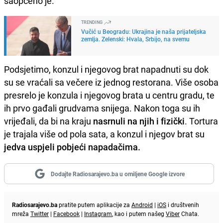
saopćeno je.
TRENDING
Vučić u Beogradu: Ukrajina je naša prijateljska
zemlja. Zelenski: Hvala, Srbijo, na svemu
Podsjetimo, konzul i njegovog brat napadnuti su dok
su se vraćali sa večere iz jednog restorana. Više osoba
presrelo je konzula i njegovog brata u centru gradu, te
ih prvo gađali grudvama snijega. Nakon toga su ih
vrijeđali, da bi na kraju
nasrnuli na njih i fizički
. Tortura
je trajala više od pola sata, a konzul i njegov brat su
jedva uspjeli pobjeći napadačima.
Dodajte Radiosarajevo.ba u omiljene Google izvore
Radiosarajevo.ba
pratite putem aplikacije za
Android
|
iOS
i društvenih
mreža
Twitter
|
Facebook
|
Instagram
, kao i putem našeg
Viber
Chata.