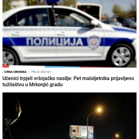
/
CRNA HRONIKA
I
PRIJE OKO 6H
Učenici trpjeli vršnjačko nasilje: Pet maloljetnika prijavljeno
tužilaštvu u Mrkonjić gradu