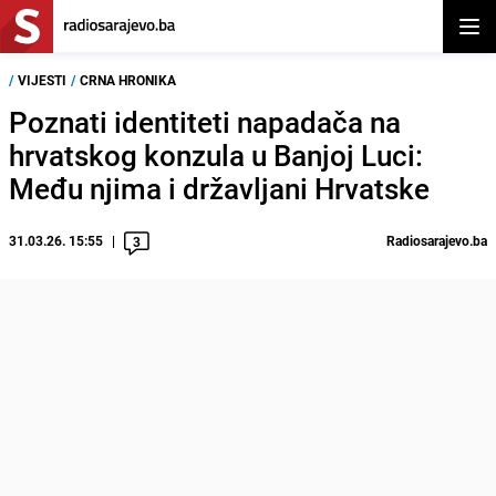
Otvor
/
VIJESTI
/
CRNA HRONIKA
Poznati identiteti napadača na
hrvatskog konzula u Banjoj Luci:
Među njima i državljani Hrvatske
31.03.26. 15:55
Radiosarajevo.ba
3