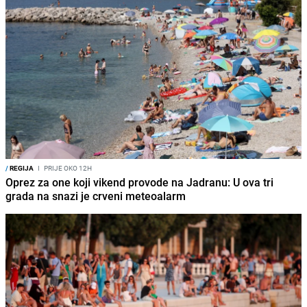
/
REGIJA
I
PRIJE OKO 12H
Oprez za one koji vikend provode na Jadranu: U ova tri
grada na snazi je crveni meteoalarm