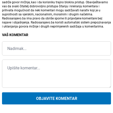
sadrže govor mržnje, kao i da korisniku trajno blokira pristup. Obaviještavamo
vas da svaki čitatelj dobrovoljno pristupa čitanju i kreiranju komentara i
prihvata mogućnost da neki komentari mogu sadržavati narativ koji je u
suprotnosti sa vjerskim, nacionalnim, moralnim i drugim načelima.
Radiosarajevo.ba ima pravo da obriše sporne ili prijavljene komentare bez
najave i objašnjenja. Radiosarajevo.ba koristi automatski sistem prepoznavanja
i uklanjanja govora mržnje i drugih neprimjerenih sadržaja u komentarima.
VAŠ KOMENTAR
OBJAVITE KOMENTAR