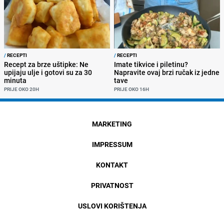
/
RECEPTI
/
RECEPTI
Recept za brze uštipke: Ne
Imate tikvice i piletinu?
upijaju ulje i gotovi su za 30
Napravite ovaj brzi ručak iz jedne
minuta
tave
PRIJE OKO 20H
PRIJE OKO 16H
MARKETING
IMPRESSUM
KONTAKT
PRIVATNOST
USLOVI KORIŠTENJA