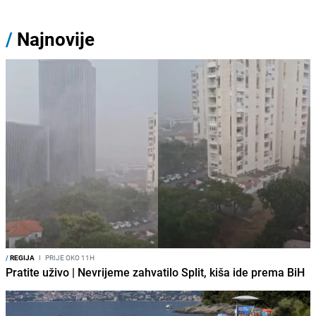
/
Najnovije
/
REGIJA
I
PRIJE OKO 11H
Pratite uživo | Nevrijeme zahvatilo Split, kiša ide prema BiH