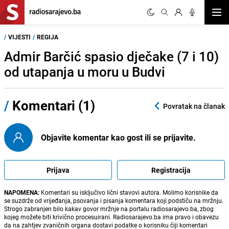
Otvor
/
VIJESTI
/
REGIJA
Admir Barčić spasio dječake (7 i 10)
od utapanja u moru u Budvi
/
Komentari (1)
Povratak na članak
Objavite komentar kao gost ili se prijavite.
Prijava
Registracija
NAPOMENA:
Komentari su isključivo lični stavovi autora. Molimo korisnike da
se suzdrže od vrijeđanja, psovanja i pisanja komentara koji podstiču na mržnju.
Strogo zabranjen bilo kakav govor mržnje na portalu radiosarajevo.ba, zbog
kojeg možete biti krivično procesuirani. Radiosarajevo.ba ima pravo i obavezu
da na zahtjev zvaničnih organa dostavi podatke o korisniku čiji komentari