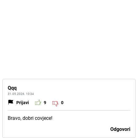
Qqq
31.05.2026. 10:34
Prijavi
9
0
Bravo, dobri covjece!
Odgovori