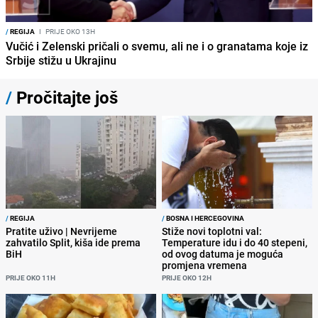
/
REGIJA
I
PRIJE OKO 13H
Vučić i Zelenski pričali o svemu, ali ne i o granatama koje iz
Srbije stižu u Ukrajinu
/
Pročitajte još
/
REGIJA
/
BOSNA I HERCEGOVINA
Pratite uživo | Nevrijeme
Stiže novi toplotni val:
zahvatilo Split, kiša ide prema
Temperature idu i do 40 stepeni,
BiH
od ovog datuma je moguća
promjena vremena
PRIJE OKO 11H
PRIJE OKO 12H