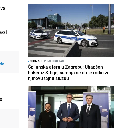
iva
ao i
/
REGIJA
I
PRIJE OKO 14H
ede
Špijunska afera u Zagrebu: Uhapšen
haker iz Srbije, sumnja se da je radio za
njihovu tajnu službu
e.