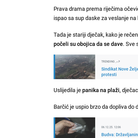
Prava drama prema riječima očevida
ispao sa sup daske za veslanje na ko
Tada je stariji dječak, kako je reče
počeli su obojica da se dave
. Sve
TRENDING
Sindikat Nove Želj
protesti
Uslijedila je
panika na plaži
, dječa
Barčić je uspio brzo da dopliva do d
06.12.25. 12:06
Budva: Državljanin 