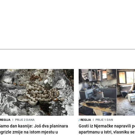
REGIJA
I
PRIJE 2 DANA
/
REGIJA
I
PRIJE 1 DAN
Samo dan kasnije: Još dva planinara
Gosti iz Njemačke napravili p
ugrizle zmije na istom mjestu u
apartmanu u Istri, vlasniku se 