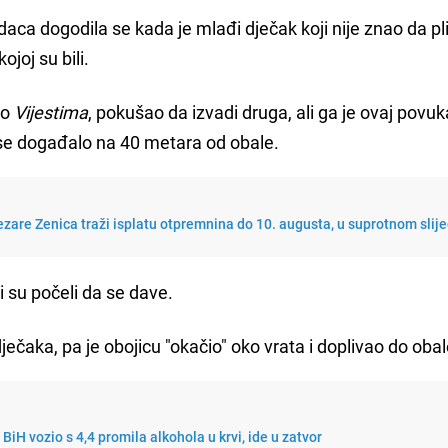
ca dogodila se kada je mlađi dječak koji nije znao da pl
joj su bili.
no
Vijestima
, pokušao da izvadi druga, ali ga je ovaj povuk
 se događalo na 40 metara od obale.
ezare Zenica traži isplatu otpremnina do 10. augusta, u suprotnom slij
ci su počeli da se dave.
ječaka, pa je obojicu "okačio" oko vrata i doplivao do obal
BiH vozio s 4,4 promila alkohola u krvi, ide u zatvor