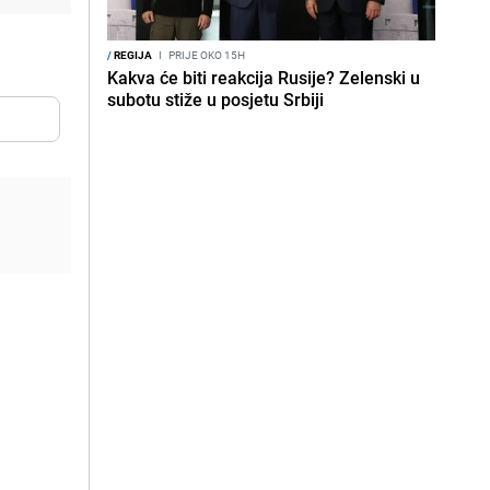
/
REGIJA
I
PRIJE OKO 15H
Kakva će biti reakcija Rusije? Zelenski u
subotu stiže u posjetu Srbiji