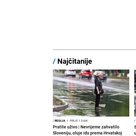
/
Najčitanije
/
REGIJA
I
PRIJE 1 DAN
/
Pratite uživo | Nevrijeme zahvatilo
Sloveniju, oluje idu prema Hrvatskoj