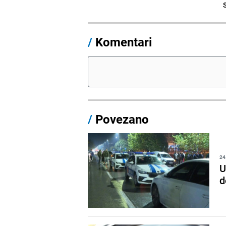
/
Komentari
/
Povezano
24
U
d