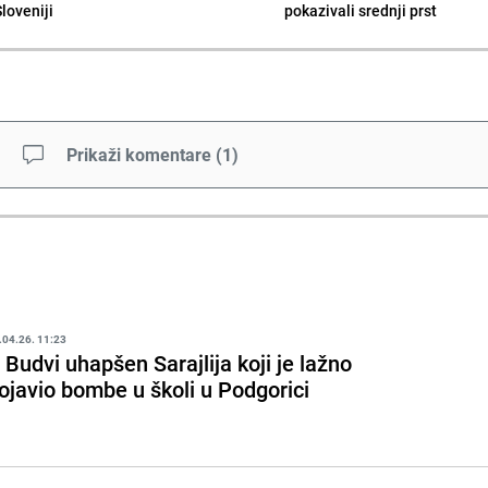
Sloveniji
pokazivali srednji prst
Prikaži komentare
(
1
)
.04.26. 11:23
 Budvi uhapšen Sarajlija koji je lažno
ojavio bombe u školi u Podgorici