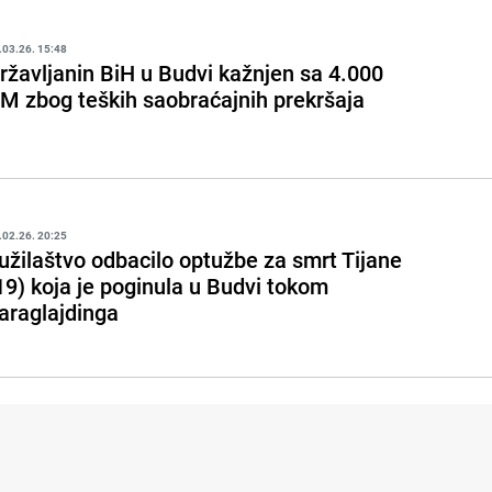
.03.26. 15:48
ržavljanin BiH u Budvi kažnjen sa 4.000
M zbog teških saobraćajnih prekršaja
.02.26. 20:25
užilaštvo odbacilo optužbe za smrt Tijane
19) koja je poginula u Budvi tokom
araglajdinga