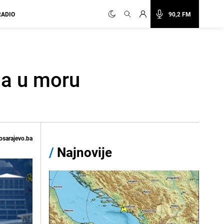
RADIO
90,2 FM
ja u moru
osarajevo.ba
/
Najnovije