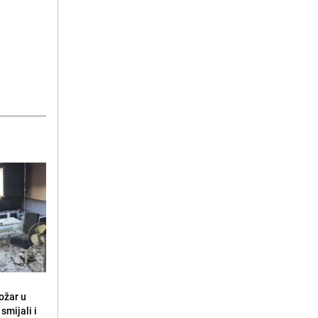
ožar u
smijali i