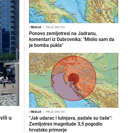
/
REGIJA
I
PRIJE OKO 2H
Ponovo zemljotresi na Jadranu,
komentari iz Dubrovnika: "Mislio sam da
je bomba pukla"
/
REGIJA
I
PRIJE OKO 3H
ili u
"Jak udarac i tutnjava, padale su čaše":
Zemljotres magnitude 3,5 pogodio
hrvatsko primorje