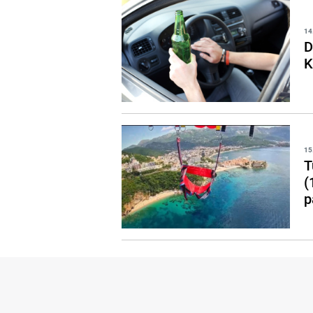
14
D
K
15
T
(
p