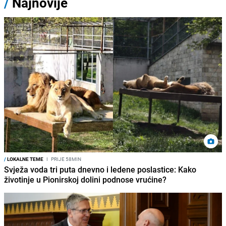
/
Najnovije
/
LOKALNE TEME
I
PRIJE 58MIN
Svježa voda tri puta dnevno i ledene poslastice: Kako
životinje u Pionirskoj dolini podnose vrućine?