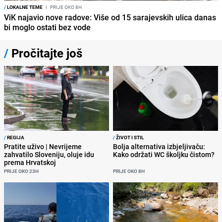
/
LOKALNE TEME
I
PRIJE OKO 8H
ViK najavio nove radove: Više od 15 sarajevskih ulica danas
bi moglo ostati bez vode
/
Pročitajte još
/
REGIJA
/
ŽIVOT I STIL
Pratite uživo | Nevrijeme
Bolja alternativa izbjeljivaču:
zahvatilo Sloveniju, oluje idu
Kako održati WC školjku čistom?
prema Hrvatskoj
PRIJE OKO 23H
PRIJE OKO 8H