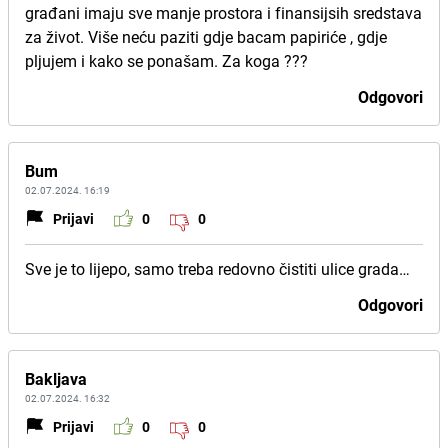
građani imaju sve manje prostora i finansijsih sredstava
za život. Više neću paziti gdje bacam papiriće , gdje
pljujem i kako se ponašam. Za koga ???
Odgovori
Bum
02.07.2024. 16:19
Prijavi
0
0
Sve je to lijepo, samo treba redovno čistiti ulice grada…
Odgovori
Bakljava
02.07.2024. 16:32
Prijavi
0
0