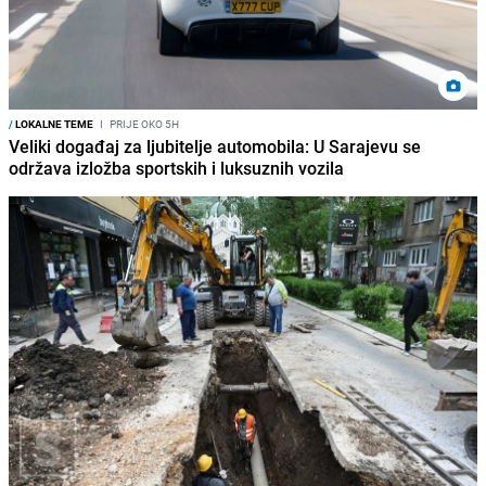
/
LOKALNE TEME
I
PRIJE OKO 5H
Veliki događaj za ljubitelje automobila: U Sarajevu se
održava izložba sportskih i luksuznih vozila