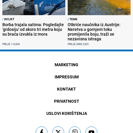
/
SVIJET
/
TEME
Borba trajala satima: Pogledajte
Otkriće naučnika iz Austrije:
'grdosiju' od skoro tri metra koju
Neretva u gornjem toku
su braća izvukla iz mora
promijenila boju, traži se
nezavisna istraga
PRIJE 1 DAN
PRIJE OKO 22H
MARKETING
IMPRESSUM
KONTAKT
PRIVATNOST
USLOVI KORIŠTENJA