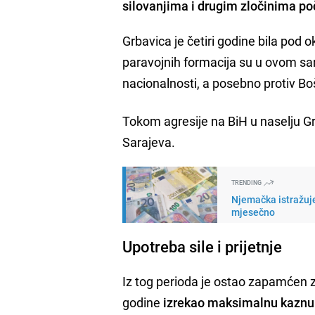
silovanjima i drugim zločinima p
Grbavica je četiri godine bila pod 
paravojnih formacija su u ovom sar
nacionalnosti, a posebno protiv Bošn
Tokom agresije na BiH u naselju Gr
Sarajeva.
TRENDING
Njemačka istražuje
mjesečno
Upotreba sile i prijetnje
Iz tog perioda je ostao zapamćen 
godine
izrekao maksimalnu kaznu 