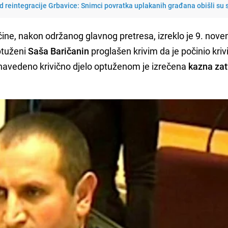
d reintegracije Grbavice: Snimci povratka uplakanih građana obišli su s
očine, nakon održanog glavnog pretresa, izreklo je 9. nov
ptuženi
Saša Baričanin
proglašen krivim da je počinio kriv
Za navedeno krivično djelo optuženom je izrečena
kazna zat