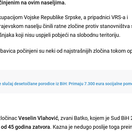
očinjenim na ovim naseljima.
okupacijom Vojske Republike Srpske, a pripadnici VRS-a i
ajevskom naselju činili ratne zločine protiv stanovništva 
jaka koji nisu uspjeli pobjeći na slobodnu teritoriju.
bavica počinjeni su neki od najstrašnijih zločina tokom 
 slučaj desetočlane porodice iz BiH: Primaju 7.300 eura socijalne pom
zločinac
Veselin Vlahović
, zvani Batko, kojem je Sud BiH
od 45 godina zatvora
. Kazna je nedugo poslije toga pre