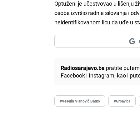
Optuženi je učestvovao u lišenju ži
osobe izvršio radnje silovanja i od
neidentifikovanom licu da uđe u s
Radiosarajevo.ba
pratite putem 
Facebook
|
Instagram
, kao i p
#Veselin Vlahović Batko
#Grbavica