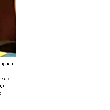
 napada
te da
, u
o