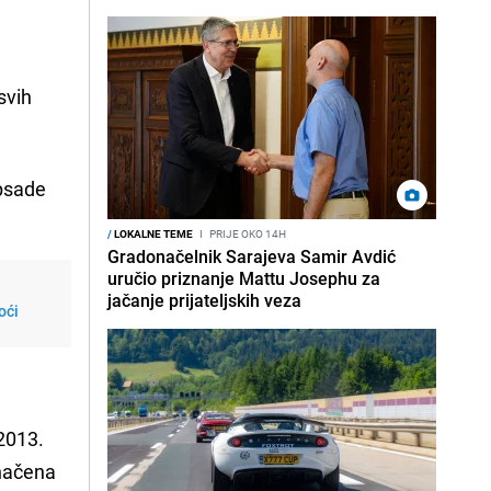
svih
opsade
/
LOKALNE TEME
I
PRIJE OKO 14H
Gradonačelnik Sarajeva Samir Avdić
uručio priznanje Mattu Josephu za
jačanje prijateljskih veza
oći
 2013.
inačena