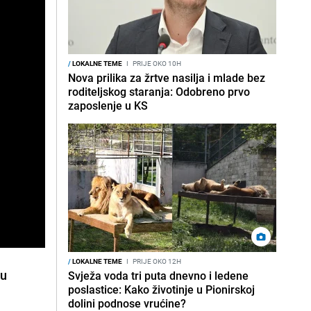
/
LOKALNE TEME
I
PRIJE OKO 10H
Nova prilika za žrtve nasilja i mlade bez
roditeljskog staranja: Odobreno prvo
zaposlenje u KS
/
LOKALNE TEME
I
PRIJE OKO 12H
su
Svježa voda tri puta dnevno i ledene
poslastice: Kako životinje u Pionirskoj
dolini podnose vrućine?