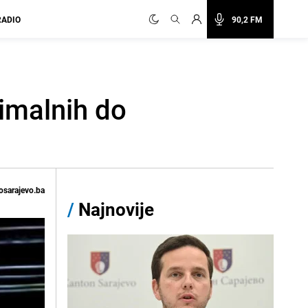
RADIO
90,2 FM
simalnih do
osarajevo.ba
/
Najnovije