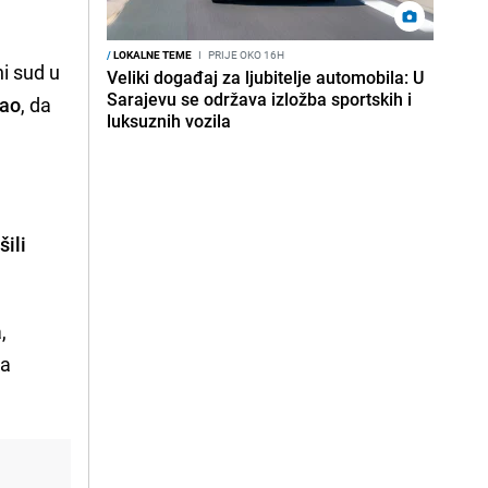
/
LOKALNE TEME
I
PRIJE OKO 16H
i sud u
Veliki događaj za ljubitelje automobila: U
Sarajevu se održava izložba sportskih i
vao
, da
luksuznih vozila
šili
,
la