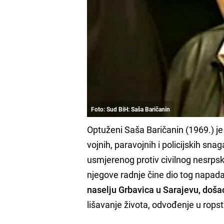
Foto: Sud BiH: Saša Baričanin
Optuženi Saša Baričanin (1969.) je
vojnih, paravojnih i policijskih sn
usmjerenog protiv civilnog nesrps
njegove radnje čine dio tog napad
naselju Grbavica u Sarajevu, došao
lišavanje života, odvođenje u ropstv