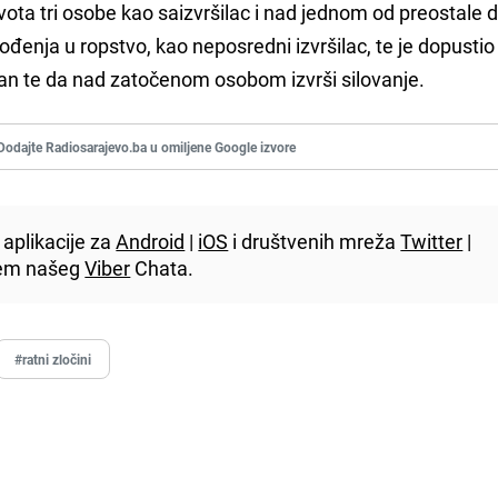
vota tri osobe kao saizvršilac i nad jednom od preostale d
vođenja u ropstvo, kao neposredni izvršilac, te je dopusti
tan te da nad zatočenom osobom izvrši silovanje.
Dodajte Radiosarajevo.ba u omiljene Google izvore
aplikacije za
Android
|
iOS
i društvenih mreža
Twitter
|
utem našeg
Viber
Chata.
#ratni zločini