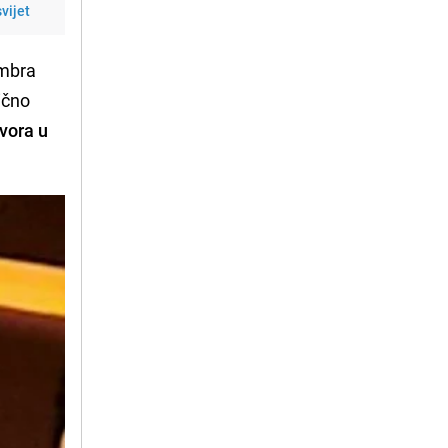
vijet
embra
ično
vora u