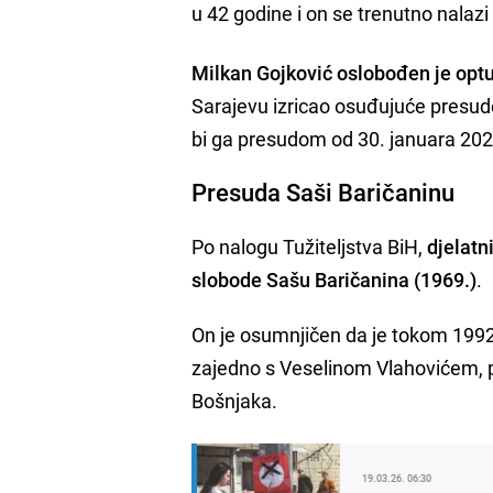
u 42 godine i on se trenutno nalaz
Milkan Gojković oslobođen je optu
Sarajevu izricao osuđujuće presude,
bi ga presudom od 30. januara 2020
Presuda Saši Baričaninu
Po nalogu Tužiteljstva BiH,
djelatn
slobode Sašu Baričanina (1969.)
.
On je osumnjičen da je tokom 1992.
zajedno s Veselinom Vlahovićem, poč
Bošnjaka.
19.03.26. 06:30