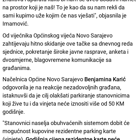
na prostor koji je naš! To je kao da su nam rekli da
sami kupimo uže kojim će nas vješati", objasnila je
Imamović.
Od vijećnika Općinskog vijeća Novo Sarajevo
zahtijevaju hitno skidanje ove tačke sa dnevnog reda
sjednice, pokretanje široke javne rasprave, anketa i
dvosmjerne, blagovremene komunikacije sa
građanima.
Načelnica Općine Novo Sarajevo
Benjamina Karić
odgovorila je na reakcije nezadovoljnih građana,
istaknuvši da je cilj olakšati parkiranje stanovnicima
koji žive tu i da vinjeta neće iznositi više od 50 KM
godišnje.
"Stanovnici naselja obuhvaćenih sistemom dobit će
mogućnost kupovine rezidentne parking karte
(vinjete).
Godišnja cijena rezidentne karte neće