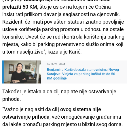
prelaziti 50 KM
, što je uslov na kojem će Općina
insistirati prilikom davanja saglasnosti na cjenovnik.
Rezidenti će imati povlašten status i znatno povoljnije
uslove korištenja parking prostora u odnosu na ostale
korisnike. Uvest će se red i kontrola korištenja parking
mjesta, kako bi parking prvenstveno služio onima koji
u tom naselju žive", kazala je Karić.
06.06.26. 20:44
Benjamina Karić obećala stanovnicima Novog
Sarajeva: Vinjeta za parking koštat će do 50
KM godišnje
Također je istakala da cilj naplate nije ostvarivanje
prihoda.
"Važno je naglasiti da
cilj ovog sistema nije
ostvarivanje prihoda
, već omogućavanje građanima
da lakše pronađu parking mjesto u blizini svog doma.