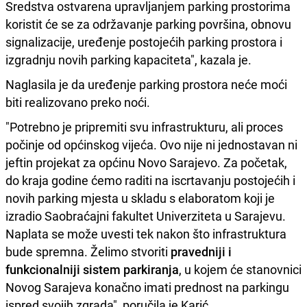
Sredstva ostvarena upravljanjem parking prostorima
koristit će se za održavanje parking površina, obnovu
signalizacije, uređenje postojećih parking prostora i
izgradnju novih parking kapaciteta", kazala je.
Naglasila je da uređenje parking prostora neće moći
biti realizovano preko noći.
"Potrebno je pripremiti svu infrastrukturu, ali proces
počinje od općinskog vijeća. Ovo nije ni jednostavan ni
jeftin projekat za općinu Novo Sarajevo. Za početak,
do kraja godine ćemo raditi na iscrtavanju postojećih i
novih parking mjesta u skladu s elaboratom koji je
izradio Saobraćajni fakultet Univerziteta u Sarajevu.
Naplata se može uvesti tek nakon što infrastruktura
bude spremna. Želimo stvoriti
pravedniji i
funkcionalniji sistem parkiranja
, u kojem će stanovnici
Novog Sarajeva konačno imati prednost na parkingu
ispred svojih zgrada", poručila je Karić.