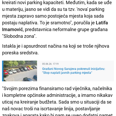
kreirati novi parking kapaciteti. Međutim, kada se uđe
u materiju, jasno se vidi da su ta tzv. 'nova' parking
mjesta zapravo samo postojeća mjesta koja sada
postaju naplativa. To je sramotno", poručila je
Latifa
Imamović
, predstavnica neformalne grupe građana
"Slobodna zona".
Istakla je i apsurdnost načina na koji se troše njihova
poreska sredstva.
05.06.26. 17:19
Građani Novog Sarajeva pokrenuli inicijativu:
"Stop naplati javnih parking mjesta"
"Svojim porezima finansiramo rad vijećnika, načelnika
i kompletne općinske administracije, a imamo nikakav
uticaj na kreiranje budžeta. Sada smo u situaciji da se
naš novac troši na iscrtavanje linija, postavljanje
znakova i aparata kako bi nam se uveo dodatni namet