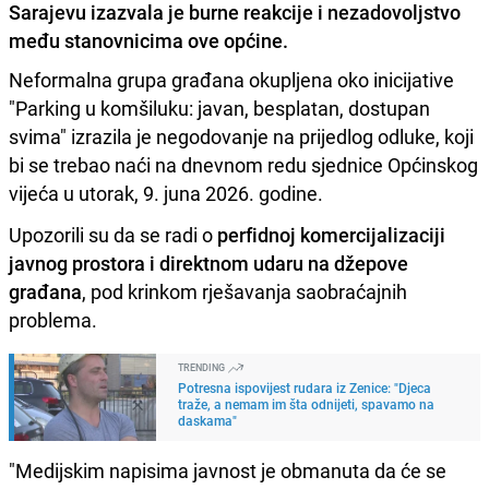
Sarajevu izazvala je burne reakcije i nezadovoljstvo
među stanovnicima ove općine.
Neformalna grupa građana okupljena oko inicijative
"Parking u komšiluku: javan, besplatan, dostupan
svima" izrazila je negodovanje na prijedlog odluke, koji
bi se trebao naći na dnevnom redu sjednice Općinskog
vijeća u utorak, 9. juna 2026. godine.
Upozorili su da se radi o
perfidnoj komercijalizaciji
javnog prostora i direktnom udaru na džepove
građana
, pod krinkom rješavanja saobraćajnih
problema.
TRENDING
Potresna ispovijest rudara iz Zenice: "Djeca
traže, a nemam im šta odnijeti, spavamo na
daskama"
"Medijskim napisima javnost je obmanuta da će se