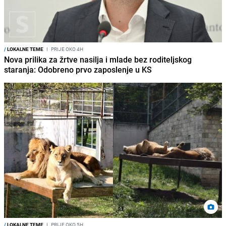
/
LOKALNE TEME
I
PRIJE OKO 4H
Nova prilika za žrtve nasilja i mlade bez roditeljskog
staranja: Odobreno prvo zaposlenje u KS
/
LOKALNE TEME
I
PRIJE OKO 5H