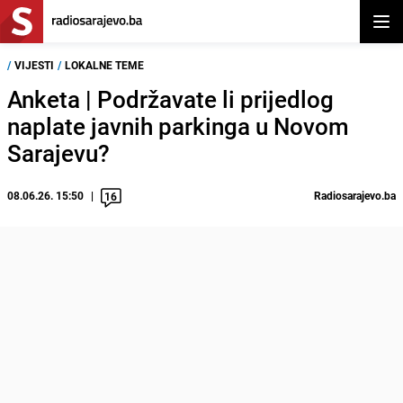
Otvor
/
VIJESTI
/
LOKALNE TEME
Anketa | Podržavate li prijedlog
naplate javnih parkinga u Novom
Sarajevu?
08.06.26. 15:50
Radiosarajevo.ba
16