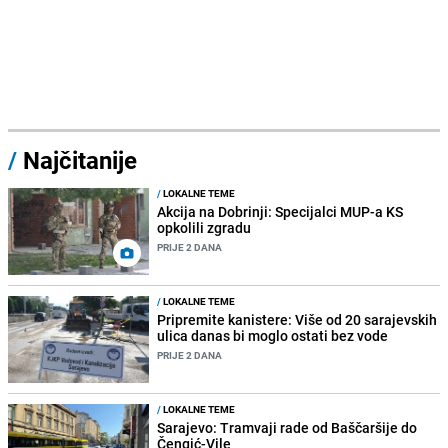
/
Najčitanije
/
LOKALNE TEME
Akcija na Dobrinji: Specijalci MUP-a KS
opkolili zgradu
PRIJE 2 DANA
/
LOKALNE TEME
Pripremite kanistere: Više od 20 sarajevskih
ulica danas bi moglo ostati bez vode
PRIJE 2 DANA
/
LOKALNE TEME
Sarajevo: Tramvaji rade od Baščaršije do
Čengić-Vile