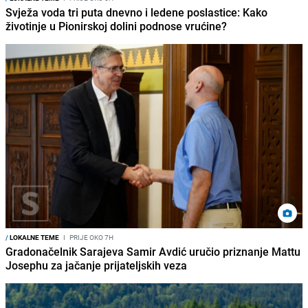
Svježa voda tri puta dnevno i ledene poslastice: Kako
životinje u Pionirskoj dolini podnose vrućine?
/
LOKALNE TEME
I
PRIJE OKO 7H
Gradonačelnik Sarajeva Samir Avdić uručio priznanje Mattu
Josephu za jačanje prijateljskih veza