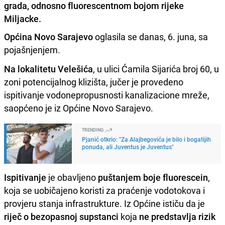
grada, odnosno fluorescentnom bojom rijeke
Miljacke.
Općina Novo Sarajevo
oglasila se danas, 6. juna, sa
pojašnjenjem.
Na lokalitetu Velešića
, u ulici Ćamila Sijarića broj 60, u
zoni potencijalnog klizišta, jučer je provedeno
ispitivanje vodonepropusnosti kanalizacione mreže,
saopćeno je iz Općine Novo Sarajevo.
TRENDING
Pjanić otkrio: "Za Alajbegovića je bilo i bogatijih
ponuda, ali Juventus je Juventus"
Ispitivanje
je obavljeno
puštanjem boje fluorescein
,
koja se uobičajeno koristi za praćenje vodotokova i
provjeru stanja infrastrukture. Iz Općine ističu da je
riječ o bezopasnoj supstanci
koja
ne predstavlja rizik