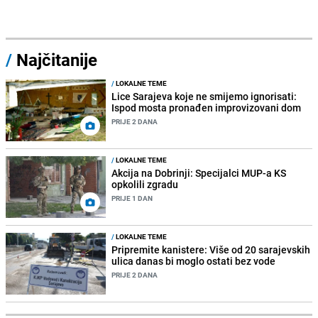
/
Najčitanije
/
LOKALNE TEME
Lice Sarajeva koje ne smijemo ignorisati:
Ispod mosta pronađen improvizovani dom
PRIJE 2 DANA
/
LOKALNE TEME
Akcija na Dobrinji: Specijalci MUP-a KS
opkolili zgradu
PRIJE 1 DAN
/
LOKALNE TEME
Pripremite kanistere: Više od 20 sarajevskih
ulica danas bi moglo ostati bez vode
PRIJE 2 DANA