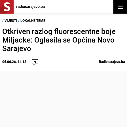
Otvor
/
VIJESTI
/
LOKALNE TEME
Otkriven razlog fluorescentne boje
Miljacke: Oglasila se Općina Novo
Sarajevo
06.06.26. 14:13
Radiosarajevo.ba
9