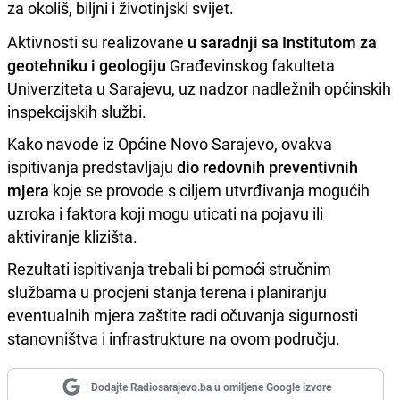
za okoliš, biljni i životinjski svijet.
Aktivnosti su realizovane
u saradnji sa Institutom za
geotehniku i geologiju
Građevinskog fakulteta
Univerziteta u Sarajevu, uz nadzor nadležnih općinskih
inspekcijskih službi.
Kako navode iz Općine Novo Sarajevo, ovakva
ispitivanja predstavljaju
dio redovnih preventivnih
mjera
koje se provode s ciljem utvrđivanja mogućih
uzroka i faktora koji mogu uticati na pojavu ili
aktiviranje klizišta.
Rezultati ispitivanja trebali bi pomoći stručnim
službama u procjeni stanja terena i planiranju
eventualnih mjera zaštite radi očuvanja sigurnosti
stanovništva i infrastrukture na ovom području.
Dodajte Radiosarajevo.ba u omiljene Google izvore