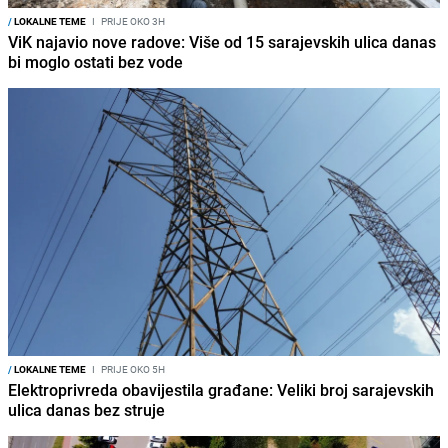
/
LOKALNE TEME
I
PRIJE OKO 3H
ViK najavio nove radove: Više od 15 sarajevskih ulica danas
bi moglo ostati bez vode
/
LOKALNE TEME
I
PRIJE OKO 5H
Elektroprivreda obavijestila građane: Veliki broj sarajevskih
ulica danas bez struje