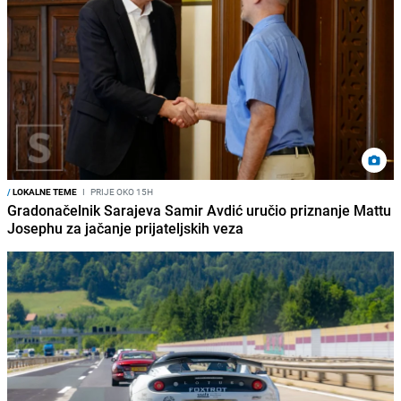
/
LOKALNE TEME
I
PRIJE OKO 15H
Gradonačelnik Sarajeva Samir Avdić uručio priznanje Mattu
Josephu za jačanje prijateljskih veza