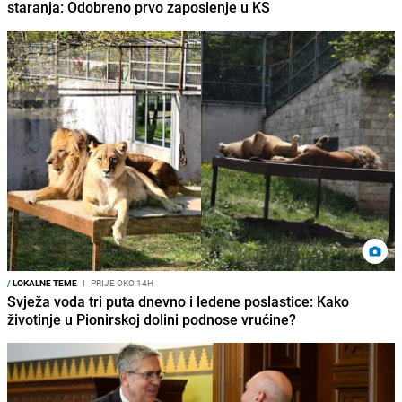
staranja: Odobreno prvo zaposlenje u KS
/
LOKALNE TEME
I
PRIJE OKO 14H
Svježa voda tri puta dnevno i ledene poslastice: Kako
životinje u Pionirskoj dolini podnose vrućine?