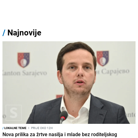
/
Najnovije
/
LOKALNE TEME
I
PRIJE OKO 12H
Nova prilika za žrtve nasilja i mlade bez roditeljskog