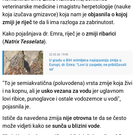
veterinarske medicine i magistru herpetologije (nauke
koja izučava gmizavce) koja nam je
objasnila o kojoj
zmiji je riječ
te da li ima razloga za zabrinutost.
Kako pojašnjava dr. Emra, riječ je o
zmiji ribarici
(
Natrix Tesselata
).
22.02.26. 19:50
U gradu u BiH snimljena najopasnija zmija u
Europi, dr. Emra: "Lovi iz zasjede, ne približavati
se"
"To je semiakvatična (poluvodena) vrsta zmije koja živi
i na kopnu, ali je
usko vezana za vodu
jer uglavnom
lovi ribice, punoglavce i ostale vodozemce u vodi",
pojasnila je.
Ističe da navedena zmija
nije otrovna
te da se često
može vidjeti kako se
sunča u blizini vode
.