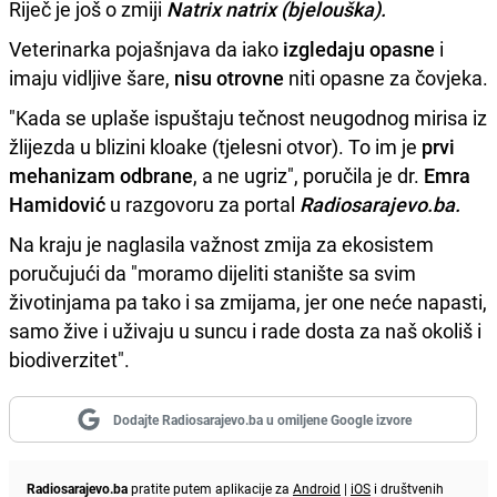
Riječ je još o zmiji
Natrix natrix (bjelouška).
Veterinarka pojašnjava da iako
izgledaju opasne
i
imaju vidljive šare,
nisu otrovne
niti opasne za čovjeka.
"Kada se uplaše ispuštaju tečnost neugodnog mirisa iz
žlijezda u blizini kloake (tjelesni otvor). To im je
prvi
mehanizam odbrane
, a ne ugriz", poručila je dr.
Emra
Hamidović
u razgovoru za portal
Radiosarajevo.ba.
Na kraju je naglasila važnost zmija za ekosistem
poručujući da "moramo dijeliti stanište sa svim
životinjama pa tako i sa zmijama, jer one neće napasti,
samo žive i uživaju u suncu i rade dosta za naš okoliš i
biodiverzitet".
Dodajte Radiosarajevo.ba u omiljene Google izvore
Radiosarajevo.ba
pratite putem aplikacije za
Android
|
iOS
i društvenih