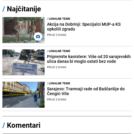
/
Najčitanije
/
LOKALNE TEME
Akcija na Dobrinji: Specijalci MUP-a KS
opkolili zgradu
PRIJE 2 DANA
/
LOKALNE TEME
Pripremite kanistere: Više od 20 sarajevskih
ulica danas bi moglo ostati bez vode
PRIJE 2 DANA
/
LOKALNE TEME
Sarajevo: Tramvaji rade od Baščaršije do
Čengić-Vile
PRIJE 2 DANA
/
Komentari