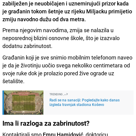
zabilježen je neuobičajen i uznemirujući prizor kada
je građanin tokom šetnje uz rijeku Miljacku primijetio
zmiju navodno dužu od dva metra.
Prema njegovim navodima, zmija se nalazila u
neposrednoj blizini osnovne škole, što je izazvalo
dodatnu zabrinutost.
Građanin koji je sve snimio mobilnim telefonom naveo
je da je životinju uočio svega nekoliko centimetara od
svoje ruke dok je prolazio pored žive ograde uz
šetalište.
TRENDING
Radi se na sanaciji: Pogledajte kako danas
izgleda travnjak stadiona Koševo
Ima li razloga za zabrinutost?
Kontaktirali smo
Emru Hamidović
, doktoricu