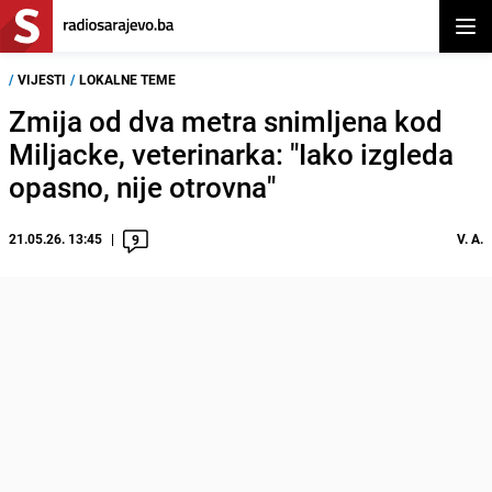
Otvor
/
VIJESTI
/
LOKALNE TEME
Zmija od dva metra snimljena kod
Miljacke, veterinarka: "Iako izgleda
opasno, nije otrovna"
21.05.26. 13:45
V. A.
9