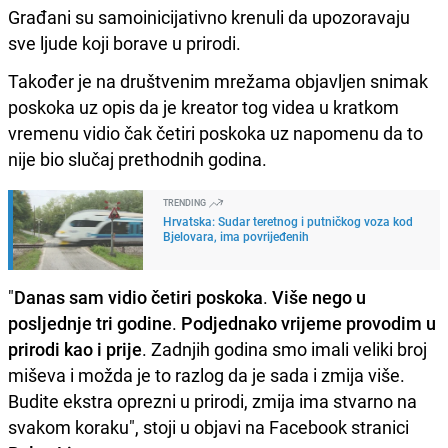
Građani su samoinicijativno krenuli da upozoravaju
sve ljude koji borave u prirodi.
Također je na društvenim mrežama objavljen snimak
poskoka uz opis da je kreator tog videa u kratkom
vremenu vidio čak četiri poskoka uz napomenu da to
nije bio slučaj prethodnih godina.
TRENDING
Hrvatska: Sudar teretnog i putničkog voza kod
Bjelovara, ima povrijeđenih
"
Danas sam vidio četiri poskoka
.
Više nego u
posljednje tri godine
.
Podjednako vrijeme
provodim u
prirodi kao i prije
. Zadnjih godina smo imali veliki broj
miševa i možda je to razlog da je sada i zmija više.
Budite ekstra oprezni u prirodi, zmija ima stvarno na
svakom koraku", stoji u objavi na Facebook stranici