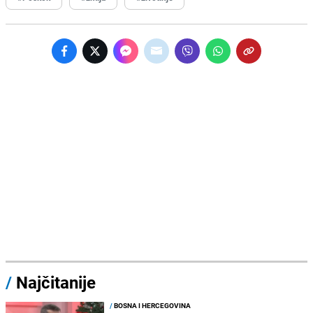
/
Najčitanije
/
BOSNA I HERCEGOVINA