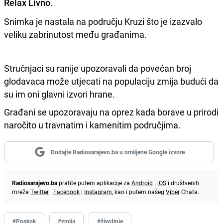
Relax Livno
.
Snimka je nastala na području Kruzi što je izazvalo
veliku zabrinutost među građanima.
Stručnjaci su ranije upozoravali da povećan broj
glodavaca može utjecati na populaciju zmija budući da
su im oni glavni izvori hrane.
Građani se upozoravaju na oprez kada borave u prirodi
naročito u travnatim i kamenitim područjima.
Dodajte Radiosarajevo.ba u omiljene Google izvore
Radiosarajevo.ba
pratite putem aplikacije za
Android
|
iOS
i društvenih
mreža
Twitter
|
Facebook
|
Instagram
, kao i putem našeg
Viber
Chata.
#Poskok
#zmija
#životinje