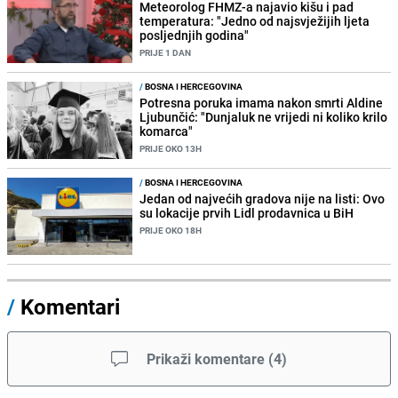
Meteorolog FHMZ-a najavio kišu i pad
temperatura: "Jedno od najsvježijih ljeta
posljednjih godina"
PRIJE 1 DAN
/
BOSNA I HERCEGOVINA
Potresna poruka imama nakon smrti Aldine
Ljubunčić: "Dunjaluk ne vrijedi ni koliko krilo
komarca"
PRIJE OKO 13H
/
BOSNA I HERCEGOVINA
Jedan od najvećih gradova nije na listi: Ovo
su lokacije prvih Lidl prodavnica u BiH
PRIJE OKO 18H
/
Komentari
Prikaži komentare
(
4
)