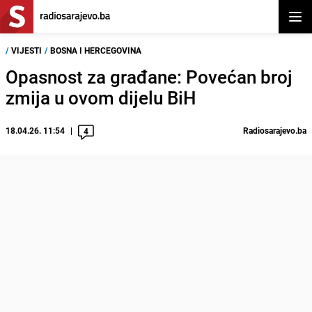
Otvor
/
VIJESTI
/
BOSNA I HERCEGOVINA
Opasnost za građane: Povećan broj
zmija u ovom dijelu BiH
18.04.26. 11:54
Radiosarajevo.ba
4