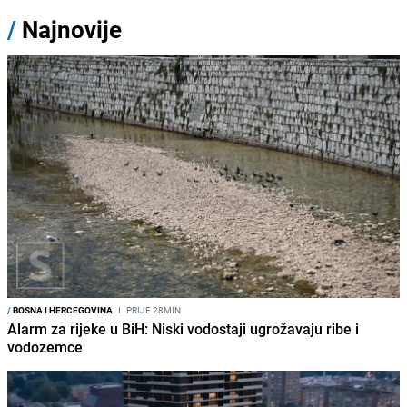
/
Najnovije
/
BOSNA I HERCEGOVINA
I
PRIJE 28MIN
Alarm za rijeke u BiH: Niski vodostaji ugrožavaju ribe i
vodozemce