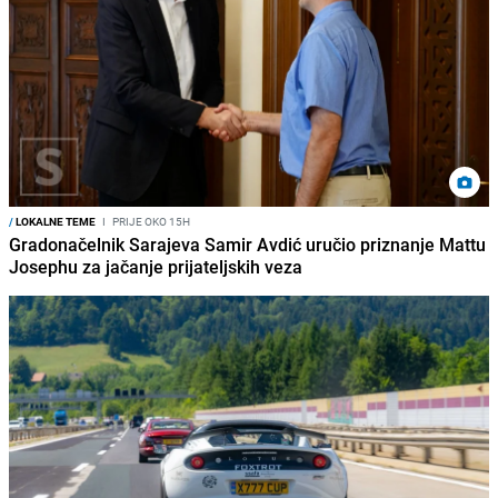
/
LOKALNE TEME
I
PRIJE OKO 15H
Gradonačelnik Sarajeva Samir Avdić uručio priznanje Mattu
Josephu za jačanje prijateljskih veza