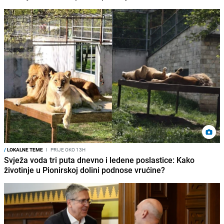
/
LOKALNE TEME
I
PRIJE OKO 13H
Svježa voda tri puta dnevno i ledene poslastice: Kako
životinje u Pionirskoj dolini podnose vrućine?