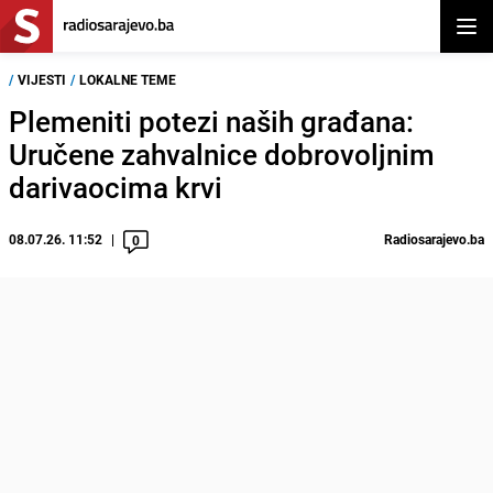
Otvor
/
VIJESTI
/
LOKALNE TEME
Plemeniti potezi naših građana:
Uručene zahvalnice dobrovoljnim
darivaocima krvi
08.07.26. 11:52
Radiosarajevo.ba
0