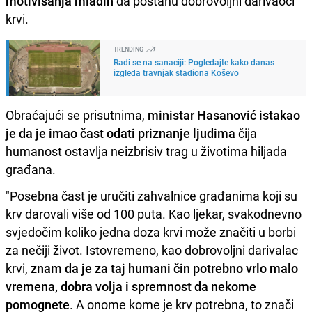
motivisanja mladih
da postanu dobrovoljni darivaoci
krvi.
TRENDING
Radi se na sanaciji: Pogledajte kako danas
izgleda travnjak stadiona Koševo
Obraćajući se prisutnima,
ministar Hasanović istakao
je da je imao čast odati priznanje ljudima
čija
humanost ostavlja neizbrisiv trag u životima hiljada
građana.
"Posebna čast je uručiti zahvalnice građanima koji su
krv darovali više od 100 puta. Kao ljekar, svakodnevno
svjedočim koliko jedna doza krvi može značiti u borbi
za nečiji život. Istovremeno, kao dobrovoljni darivalac
krvi,
znam da je za taj humani čin potrebno vrlo malo
vremena, dobra volja i spremnost da nekome
pomognete
. A onome kome je krv potrebna, to znači