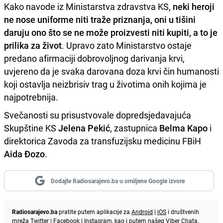
Kako navode iz Ministarstva zdravstva KS,
neki heroji
ne nose uniforme niti traže priznanja, oni u tišini
daruju ono što se ne može proizvesti niti kupiti, a to je
prilika za život
. Upravo zato Ministarstvo ostaje
predano afirmaciji dobrovoljnog darivanja krvi,
uvjereno da je svaka darovana doza krvi čin humanosti
koji ostavlja neizbrisiv trag u životima onih kojima je
najpotrebnija.
Svečanosti su prisustvovale dopredsjedavajuća
Skupštine KS
Jelena Pekić
, zastupnica
Belma Kapo
i
direktorica Zavoda za transfuzijsku medicinu FBiH
Aida Đozo
.
Dodajte Radiosarajevo.ba u omiljene Google izvore
Radiosarajevo.ba
pratite putem aplikacije za
Android
|
iOS
i društvenih
mreža
Twitter
|
Facebook
|
Instagram
, kao i putem našeg
Viber
Chata.