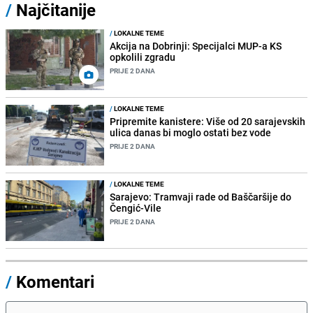
/
Najčitanije
/
LOKALNE TEME
Akcija na Dobrinji: Specijalci MUP-a KS
opkolili zgradu
PRIJE 2 DANA
/
LOKALNE TEME
Pripremite kanistere: Više od 20 sarajevskih
ulica danas bi moglo ostati bez vode
PRIJE 2 DANA
/
LOKALNE TEME
Sarajevo: Tramvaji rade od Baščaršije do
Čengić-Vile
PRIJE 2 DANA
/
Komentari