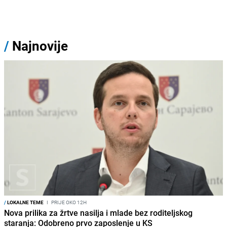
/
Najnovije
/
LOKALNE TEME
I
PRIJE OKO 12H
Nova prilika za žrtve nasilja i mlade bez roditeljskog
staranja: Odobreno prvo zaposlenje u KS