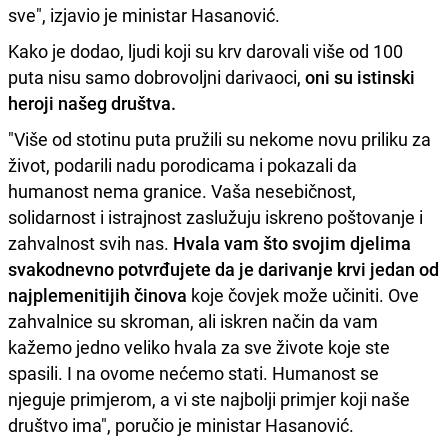
sve", izjavio je ministar Hasanović.
Kako je dodao, ljudi koji su krv darovali više od 100
puta nisu samo dobrovoljni darivaoci,
oni su istinski
heroji našeg društva.
"Više od stotinu puta pružili su nekome novu priliku za
život, podarili nadu porodicama i pokazali da
humanost nema granice. Vaša nesebičnost,
solidarnost i istrajnost zaslužuju iskreno poštovanje i
zahvalnost svih nas.
Hvala vam što svojim djelima
svakodnevno potvrđujete da je darivanje krvi jedan od
najplemenitijih činova
koje čovjek može učiniti. Ove
zahvalnice su skroman, ali iskren način da vam
kažemo jedno veliko hvala za sve živote koje ste
spasili. I na ovome nećemo stati. Humanost se
njeguje primjerom, a vi ste najbolji primjer koji naše
društvo ima", poručio je ministar Hasanović.