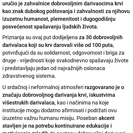
uručio je zahvalnice dobrovoljnim darivaocima krvi
kao znak dubokog poštovanja i zahvalnosti za njihovu
izuzetnu humanost, plemenitost i dugogodišnju
posvećenost spašavanju ljudskih života.
Priznanja su ovaj put dodijeljena
za 30 dobrovoljnih
darivalaca koji su krv darovali više od 100 puta
,
potvrđujući da su solidarnost, odgovornost i briga za
druge - vrijednosti koje svakodnevno spašavaju živote
i predstavljaju jedan od najvažnijih oslonaca
zdravstvenog sistema.
U srdačnoj i neformalnoj atmosferi
razgovarano je o
značaju dobrovoljnog darivanja krvi, iskustvima
višestrukih darivalaca
, kao i načinima na koje
institucije mogu dodatno afirmisati i podržati ovu
izuzetno važnu humanu misiju. Poseban
akcent
stavljen je na potrebu kontinuirane edukacije i