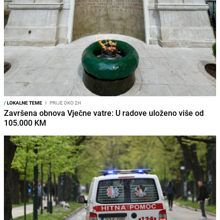
/
LOKALNE TEME
I
PRIJE OKO 2H
Završena obnova Vječne vatre: U radove uloženo više od
105.000 KM