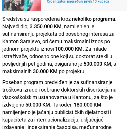
Organizatori nagrađuju prvih 10 kupaca
Sredstva su raspoređena kroz
nekoliko programa.
Najveći dio,
3.350.000 KM
, namijenjen je
sufinansiranju projekata od posebnog interesa za
Kanton Sarajevo, pri čemu maksimalni iznos po
jednom projektu iznosi
100.000 KM.
Za mlade
istraživače, odnosno one koji su doktorat stekli u
posljednjih pet godina, osigurano je
500.000 KM,
s
maksimalnih
30.000 KM
po projektu.
Poseban program predviđen je za sufinansiranje
troškova izrade i odbrane doktorskih disertacija na
visokoškolskim ustanovama u Kantonu, za što je
izdvojeno
50.000 KM.
Također,
180.000 KM
namijenjeno je jačanju publicističkih djelatnosti i
kapaciteta za internacionalizaciju, uključujući
izdavanje i indeksiranje časopisa, međunarodne