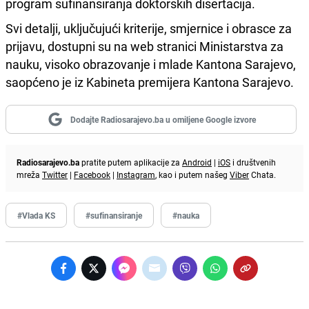
program sufinansiranja doktorskih disertacija.
Svi detalji, uključujući kriterije, smjernice i obrasce za
prijavu, dostupni su na web stranici Ministarstva za
nauku, visoko obrazovanje i mlade Kantona Sarajevo,
saopćeno je iz Kabineta premijera Kantona Sarajevo.
Dodajte Radiosarajevo.ba u omiljene Google izvore
Radiosarajevo.ba
pratite putem aplikacije za
Android
|
iOS
i društvenih
mreža
Twitter
|
Facebook
|
Instagram
, kao i putem našeg
Viber
Chata.
#Vlada KS
#sufinansiranje
#nauka