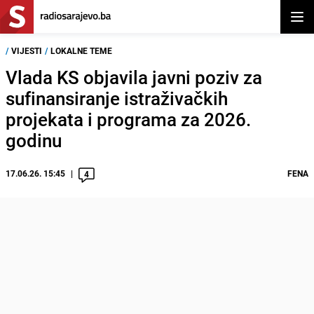
Otvor
/
VIJESTI
/
LOKALNE TEME
Vlada KS objavila javni poziv za
sufinansiranje istraživačkih
projekata i programa za 2026.
godinu
17.06.26. 15:45
FENA
4