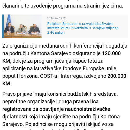
članarine te uvođenje programa na stranim jezicima.
16.06.26. 12:32
Potpisan Sporazum o razvoju istraživačke
infrastrukture Univerziteta u Sarajevu vrijedan
2,46 milion
Za organizaciju međunarodnih konferencija i događaja
na području Kantona Sarajevo osigurano je
120.000
KM,
dok je za program jačanja kapaciteta za
apliciranje na istraživačke fondove Europske unije,
poput Horizona, COST-a i Interrega, izdvojeno
200.000
KM.
Pravo prijave imaju korisnici budžetskih sredstava,
neprofitne organizacije i druga
pravna lica
registrovana za obavljanje naučnoistraživačke
djelatnosti
koja imaju sjedište na području Kantona
Sarajevo. Pojedinci se mogu prijaviti isključivo za