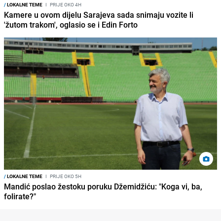
/
LOKALNE TEME
I
PRIJE OKO 4H
Kamere u ovom dijelu Sarajeva sada snimaju vozite li
'žutom trakom', oglasio se i Edin Forto
/
LOKALNE TEME
I
PRIJE OKO 5H
Mandić poslao žestoku poruku Džemidžiću: "Koga vi, ba,
folirate?"