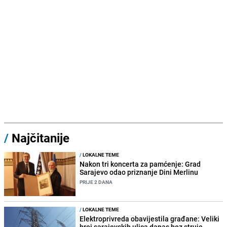
/
Najčitanije
/
LOKALNE TEME
Nakon tri koncerta za pamćenje: Grad
Sarajevo odao priznanje Dini Merlinu
PRIJE 2 DANA
/
LOKALNE TEME
Elektroprivreda obavijestila građane: Veliki
broj sarajevskih ulica danas bez struje