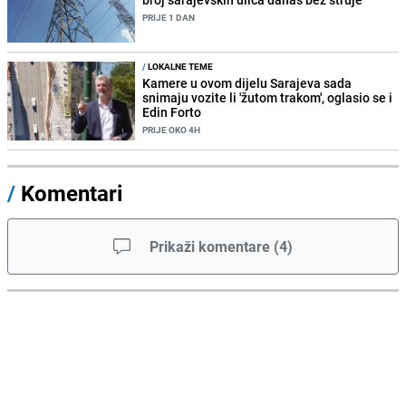
PRIJE 1 DAN
/
LOKALNE TEME
Kamere u ovom dijelu Sarajeva sada
snimaju vozite li 'žutom trakom', oglasio se i
Edin Forto
PRIJE OKO 4H
/
Komentari
Prikaži komentare
(
4
)