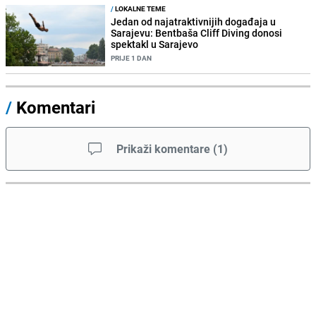
/
LOKALNE TEME
Jedan od najatraktivnijih događaja u
Sarajevu: Bentbaša Cliff Diving donosi
spektakl u Sarajevo
PRIJE 1 DAN
/
Komentari
Prikaži komentare
(
1
)