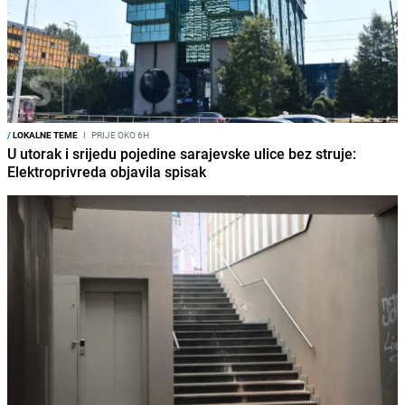
/
LOKALNE TEME
I
PRIJE OKO 6H
U utorak i srijedu pojedine sarajevske ulice bez struje:
Elektroprivreda objavila spisak