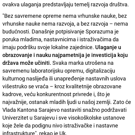
ovakva ulaganja predstavljaju temelj razvoja društva.
"Bez savremene opreme nema vrhunske nauke, bez
vrhunske nauke nema razvoja, a bez razvoja – nema
budućnosti. Današnje potpisivanje Sporazuma je
poruka mladima, nastavnicima i istraživačima da
imaju podršku svoje lokalne zajednice.
Ulaganje u
obrazovanje i nauku najpametnija je investicija koju
država može učiniti.
Svaka marka utrošena na
savremenu laboratorijsku opremu, digitalizaciju
kulturnog naslijeđa ili unapređenje nastavnih uslova
višestruko se vraća – kroz kvalitetnije obrazovane
kadrove, veću konkurentnost privrede i, što je
najvažnije, ostanak mladih ljudi u našoj zemlji. Zato će
Vlada Kantona Sarajevo nastaviti snažno podržavati
Univerzitet u Sarajevu i sve visokoškolske ustanove
koje žele da podignu nivo istraživačke i nastavne
infrastrukture", rekao je Uk.