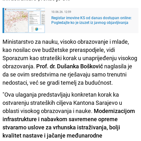
10.06.26. 12:59
Registar imovine KS od danas dostupan online:
Pogledajte ko je izuzet iz javnog objavljivanja
Ministarstvo za nauku, visoko obrazovanje i mlade,
kao nosilac ove budžetske preraspodjele, vidi
Sporazum kao strateški korak u unaprijeđenju visokog
obrazovanja.
Prof. dr. Dušanka Bošković
naglasila je
da se ovim sredstvima ne rješavaju samo trenutni
nedostaci, već se gradi temelj za budućnost.
"Ova ulaganja predstavljaju konkretan korak ka
ostvarenju strateških ciljeva Kantona Sarajevo u
oblasti visokog obrazovanja i nauke.
Modernizacijom
infrastrukture i nabavkom savremene opreme
stvaramo uslove za vrhunska istraživanja, bolji
kvalitet nastave i jačanje međunarodne