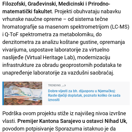
Filozofski, Građevinski, Medicinski i Prirodno-
matematički fakultet
. Projekti obuhvataju nabavku
vrhunske naučne opreme – od sistema tečne
hromatografije sa masenom spektrometrijom (LC-MS)
i Q-ToF spektrometra za metabolomiku, do
denzitometra za analizu koštane gustine, opremanja
vivarijuma, uspostave laboratorije za virtuelno
naslijeđe (Virtual Heritage Lab), modernizaciju
infrastrukture za obradu geoprostornih podataka te
unapređenje laboratorije za vazdušni saobraćaj.
TRENDING
Dobre vijesti za bh. dijasporu u Njemačkoj:
Raste dječiji doplatak, poznato koliko će sada
iznositi
Podrška ovom projektu stiže iz najvišeg nivoa izvršne
vlasti.
Premijer Kantona Sarajevo u ostavci Nihad Uk
,
povodom potpisivanje Sporazuma istaknuo je da