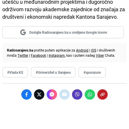
učešću u međunarodnim projektima i dugoročno
održivom razvoju akademske zajednice od značaja za
društveni i ekonomski napredak Kantona Sarajevo.
Dodajte Radiosarajevo.ba u omiljene Google izvore
Radiosarajevo.ba
pratite putem aplikacije za
Android
|
iOS
i društvenih
mreža
Twitter
|
Facebook
|
Instagram
, kao i putem našeg
Viber
Chata.
#Vlada KS
#Univerzitet u Sarajevu
#sporazum