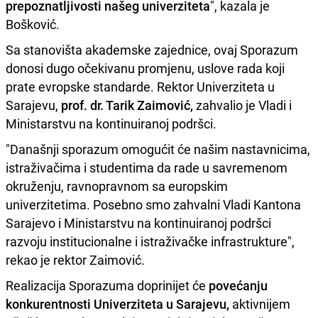
prepoznatljivosti našeg univerziteta
", kazala je
Bošković.
Sa stanovišta akademske zajednice, ovaj Sporazum
donosi dugo očekivanu promjenu, uslove rada koji
prate evropske standarde. Rektor Univerziteta u
Sarajevu,
prof. dr. Tarik Zaimović,
zahvalio je Vladi i
Ministarstvu na kontinuiranoj podršci.
"Današnji sporazum omogućit će našim nastavnicima,
istraživačima i studentima da rade u savremenom
okruženju, ravnopravnom sa europskim
univerzitetima. Posebno smo zahvalni Vladi Kantona
Sarajevo i Ministarstvu na kontinuiranoj podršci
razvoju institucionalne i istraživačke infrastrukture",
rekao je rektor Zaimović.
Realizacija Sporazuma doprinijet će
povećanju
konkurentnosti Univerziteta u Sarajevu,
aktivnijem