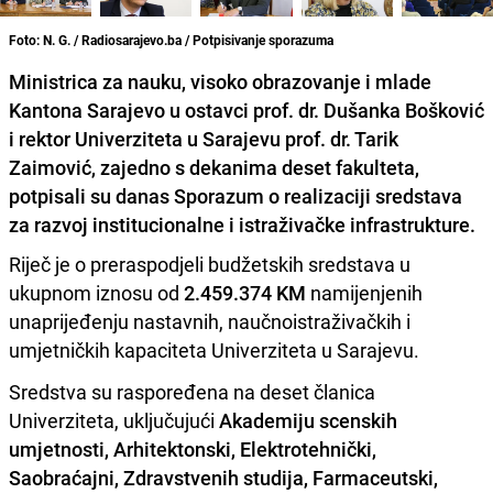
Foto: N. G. / Radiosarajevo.ba / Potpisivanje sporazuma
Ministrica za nauku, visoko obrazovanje i mlade
Kantona Sarajevo u ostavci prof. dr. Dušanka Bošković
i rektor Univerziteta u Sarajevu prof. dr. Tarik
Zaimović, zajedno s dekanima deset fakulteta,
potpisali su danas Sporazum o realizaciji sredstava
za razvoj institucionalne i istraživačke infrastrukture.
Riječ je o preraspodjeli budžetskih sredstava u
ukupnom iznosu od
2.459.374 KM
namijenjenih
unaprijeđenju nastavnih, naučnoistraživačkih i
umjetničkih kapaciteta Univerziteta u Sarajevu.
Sredstva su raspoređena na deset članica
Univerziteta, uključujući
Akademiju scenskih
umjetnosti, Arhitektonski, Elektrotehnički,
Saobraćajni, Zdravstvenih studija, Farmaceutski,