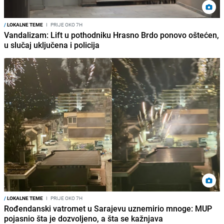
/
LOKALNE TEME
I
PRIJE OKO 7H
Vandalizam: Lift u pothodniku Hrasno Brdo ponovo oštećen,
u slučaj uključena i policija
/
LOKALNE TEME
I
PRIJE OKO 7H
Rođendanski vatromet u Sarajevu uznemirio mnoge: MUP
pojasnio šta je dozvoljeno, a šta se kažnjava