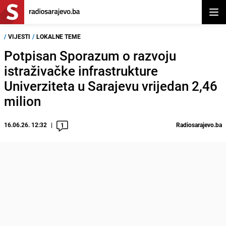
Otvor
/
VIJESTI
/
LOKALNE TEME
Potpisan Sporazum o razvoju
istraživačke infrastrukture
Univerziteta u Sarajevu vrijedan 2,46
milion
16.06.26. 12:32
Radiosarajevo.ba
1