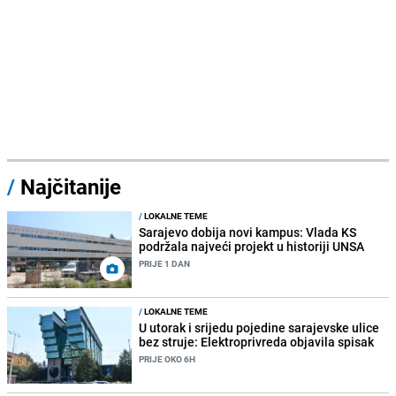
/
Najčitanije
/
LOKALNE TEME
Sarajevo dobija novi kampus: Vlada KS
podržala najveći projekt u historiji UNSA
PRIJE 1 DAN
/
LOKALNE TEME
U utorak i srijedu pojedine sarajevske ulice
bez struje: Elektroprivreda objavila spisak
PRIJE OKO 6H